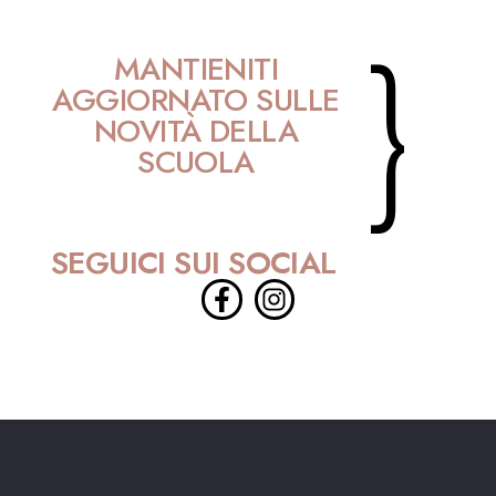
}
MANTIENITI
AGGIORNATO SULLE
NOVITÀ DELLA
SCUOLA
SEGUICI SUI SOCIAL