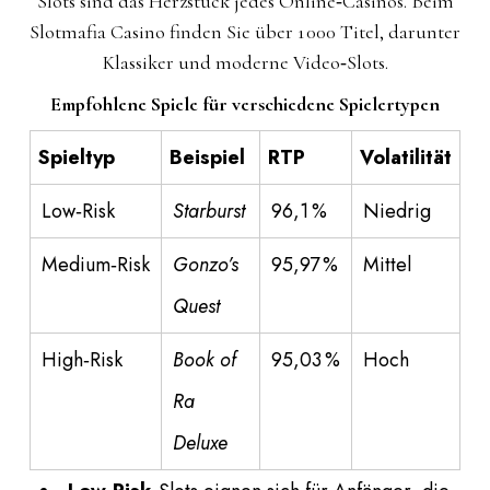
Slots sind das Herzstück jedes Online‑Casinos. Beim
Slotmafia Casino finden Sie über 1 000 Titel, darunter
Klassiker und moderne Video‑Slots.
Empfohlene Spiele für verschiedene Spielertypen
Spieltyp
Beispiel
RTP
Volatilität
Low‑Risk
Starburst
96,1 %
Niedrig
Medium‑Risk
Gonzo’s
95,97 %
Mittel
Quest
High‑Risk
Book of
95,03 %
Hoch
Ra
Deluxe