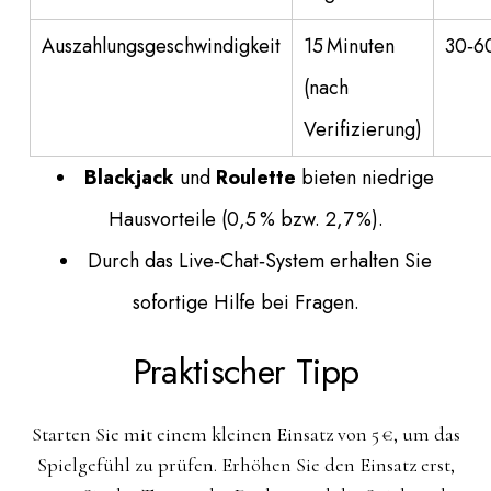
Auszahlungsgeschwindigkeit
15 Minuten
30‑6
(nach
Verifizierung)
Blackjack
und
Roulette
bieten niedrige
Hausvorteile (0,5 % bzw. 2,7 %).
Durch das Live‑Chat‑System erhalten Sie
sofortige Hilfe bei Fragen.
Praktischer Tipp
Starten Sie mit einem kleinen Einsatz von 5 €, um das
Spielgefühl zu prüfen. Erhöhen Sie den Einsatz erst,