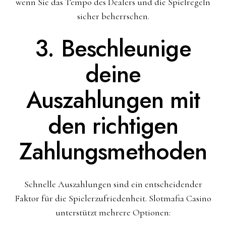
wenn Sie das Tempo des Dealers und die Spielregeln
sicher beherrschen.
3. Beschleunige
deine
Auszahlungen mit
den richtigen
Zahlungsmethoden
Schnelle Auszahlungen sind ein entscheidender
Faktor für die Spielerzufriedenheit. Slotmafia Casino
unterstützt mehrere Optionen: