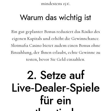
mindestens 15 €.
Warum das wichtig ist
Ein gut geplanter Bonus reduziert das Risiko des
eigenen Kapitals und erhöht die Gewinnchance.
Slotmafia Casino bietet zudem einen Bonus ohne
Einzahlung, der Ihnen erlaubt, echte Gewinne zu
testen, bevor Sie Geld einzahlen.
2. Setze auf
Live‑Dealer‑Spiele
für ein