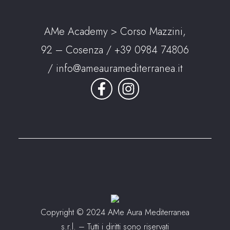
AMe Academy > Corso Mazzini,
92 – Cosenza /
+39 0984 74806
/
info@ameauramediterranea.it
Copyright © 2024 AMe Aura Mediterranea
s.r.l. – Tutti i diritti sono riservati