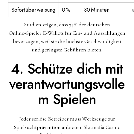
Sofortüberweisung
0 %
30 Minuten
Studien zeigen, dass 74 % der deutschen
Online‑Spieler E‑Wallets für Ein‑ und Auszahlungen
bevorzugen, weil sie die höchste Geschwindigkeit
und geringste Gebühren bieten.
4. Schütze dich mit
verantwortungsvolle
m Spielen
Jeder seriöse Betreiber muss Werkzeuge zur
Spielsuchtprävention anbieten. Slotmafia Casino