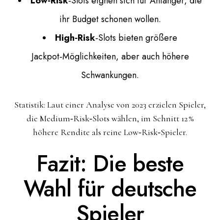
Low‑Risk
‑Slots eignen sich für Anfänger, die
ihr Budget schonen wollen.
High‑Risk
‑Slots bieten größere
Jackpot‑Möglichkeiten, aber auch höhere
Schwankungen.
Statistik: Laut einer Analyse von 2023 erzielen Spieler,
die Medium‑Risk‑Slots wählen, im Schnitt 12 %
höhere Rendite als reine Low‑Risk‑Spieler.
Fazit: Die beste
Wahl für deutsche
Spieler