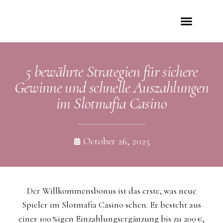
Programma Gol
Skills For Green
5 bewährte Strategien für sichere
Gewinne und schnelle Auszahlungen
im Slotmafia Casino
October 26, 2025
Der Willkommensbonus ist das erste, was neue
Spieler im Slotmafia Casino sehen. Er besteht aus
einer 100 %igen Einzahlungsergänzung bis zu 200 €,