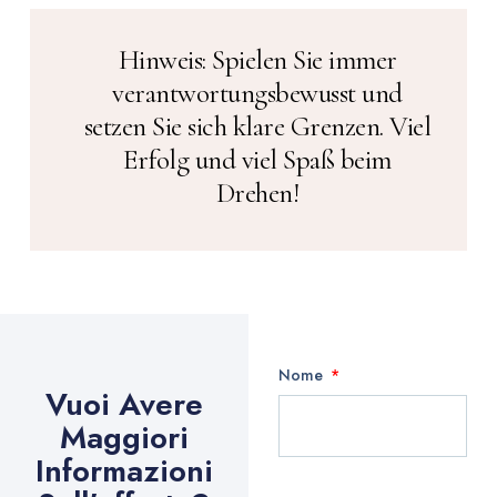
Hinweis: Spielen Sie immer
verantwortungsbewusst und
setzen Sie sich klare Grenzen. Viel
Erfolg und viel Spaß beim
Drehen!
Nome
Vuoi Avere
Maggiori
Informazioni