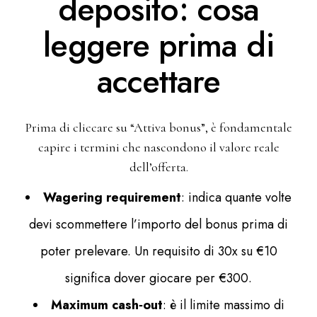
deposito: cosa
leggere prima di
accettare
Prima di cliccare su “Attiva bonus”, è fondamentale
capire i termini che nascondono il valore reale
dell’offerta.
Wagering requirement
: indica quante volte
devi scommettere l’importo del bonus prima di
poter prelevare. Un requisito di 30x su €10
significa dover giocare per €300.
Maximum cash‑out
: è il limite massimo di