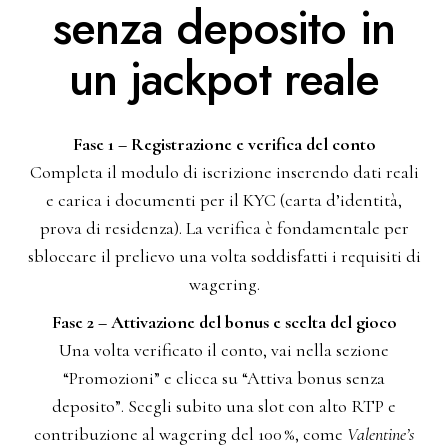
senza deposito in
un jackpot reale
Fase 1 – Registrazione e verifica del conto
Completa il modulo di iscrizione inserendo dati reali
e carica i documenti per il KYC (carta d’identità,
prova di residenza). La verifica è fondamentale per
sbloccare il prelievo una volta soddisfatti i requisiti di
wagering.
Fase 2 – Attivazione del bonus e scelta del gioco
Una volta verificato il conto, vai nella sezione
“Promozioni” e clicca su “Attiva bonus senza
deposito”. Scegli subito una slot con alto RTP e
contribuzione al wagering del 100 %, come
Valentine’s