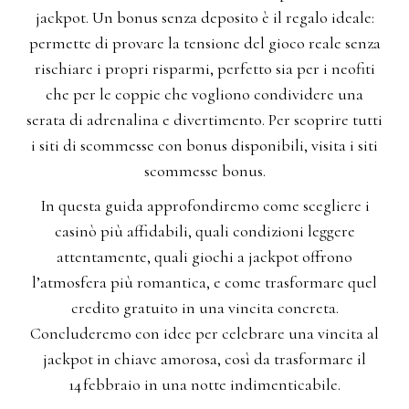
jackpot. Un bonus senza deposito è il regalo ideale:
permette di provare la tensione del gioco reale senza
rischiare i propri risparmi, perfetto sia per i neofiti
che per le coppie che vogliono condividere una
serata di adrenalina e divertimento. Per scoprire tutti
i siti di scommesse con bonus disponibili, visita i
siti
scommesse bonus
.
In questa guida approfondiremo come scegliere i
casinò più affidabili, quali condizioni leggere
attentamente, quali giochi a jackpot offrono
l’atmosfera più romantica, e come trasformare quel
credito gratuito in una vincita concreta.
Concluderemo con idee per celebrare una vincita al
jackpot in chiave amorosa, così da trasformare il
14 febbraio in una notte indimenticabile.