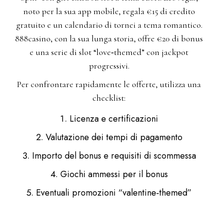
noto per la sua app mobile, regala €15 di credito
gratuito e un calendario di tornei a tema romantico.
888casino, con la sua lunga storia, offre €20 di bonus
e una serie di slot “love‑themed” con jackpot
progressivi.
Per confrontare rapidamente le offerte, utilizza una
checklist:
Licenza e certificazioni
Valutazione dei tempi di pagamento
Importo del bonus e requisiti di scommessa
Giochi ammessi per il bonus
Eventuali promozioni “valentine‑themed”