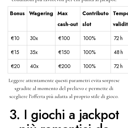
Bonus
Wagering
Max
Contributo
Temp
cash‑out
slot
validi
€10
30x
€100
100%
72 h
€15
35x
€150
100%
48 h
€20
40x
€200
100%
72 h
Leggere attentamente questi parametri evita sorprese
sgradite al momento del prelievo e permette di
scegliere l’offerta più adatta al proprio stile di gioco.
3. I giochi a jackpot