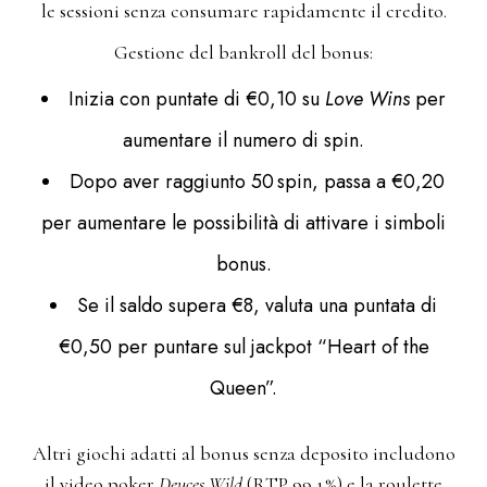
le sessioni senza consumare rapidamente il credito.
Gestione del bankroll del bonus:
Inizia con puntate di €0,10 su
Love Wins
per
aumentare il numero di spin.
Dopo aver raggiunto 50 spin, passa a €0,20
per aumentare le possibilità di attivare i simboli
bonus.
Se il saldo supera €8, valuta una puntata di
€0,50 per puntare sul jackpot “Heart of the
Queen”.
Altri giochi adatti al bonus senza deposito includono
il video poker
Deuces Wild
(RTP 99,1 %) e la roulette