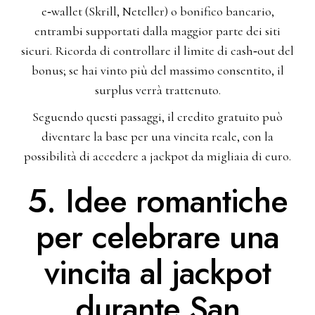
e‑wallet (Skrill, Neteller) o bonifico bancario,
entrambi supportati dalla maggior parte dei siti
sicuri. Ricorda di controllare il limite di cash‑out del
bonus; se hai vinto più del massimo consentito, il
surplus verrà trattenuto.
Seguendo questi passaggi, il credito gratuito può
diventare la base per una vincita reale, con la
possibilità di accedere a jackpot da migliaia di euro.
5. Idee romantiche
per celebrare una
vincita al jackpot
durante San