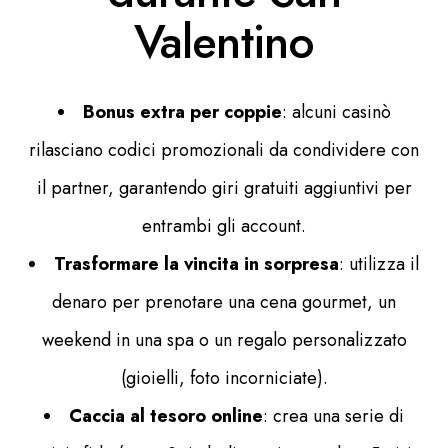
Valentino
Bonus extra per coppie
: alcuni casinò
rilasciano codici promozionali da condividere con
il partner, garantendo giri gratuiti aggiuntivi per
entrambi gli account.
Trasformare la vincita in sorpresa
: utilizza il
denaro per prenotare una cena gourmet, un
weekend in una spa o un regalo personalizzato
(gioielli, foto incorniciate).
Caccia al tesoro online
: crea una serie di