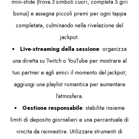
mini‑sfide (trova 3 simboli cuori, completa 5 giri
bonus) e assegna piccoli premi per ogni tappa
completata, culminando nella rivelazione del
jackpot.
Live‑streaming della sessione
: organizza
una diretta su Twitch o YouTube per mostrare al
tuo partner e agli amici il momento del jackpot;
aggiungi una playlist romantica per aumentare
l’atmosfera.
Gestione responsabile
: stabilite insieme
limiti di deposito giornalieri e una percentuale di
vincita da reinvestire. Utilizzare strumenti di