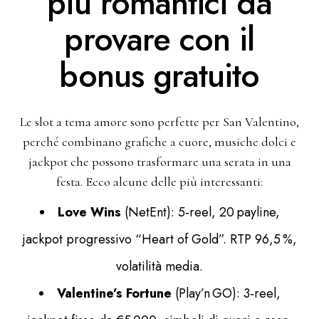
più romantici da
provare con il
bonus gratuito
Le slot a tema amore sono perfette per San Valentino,
perché combinano grafiche a cuore, musiche dolci e
jackpot che possono trasformare una serata in una
festa. Ecco alcune delle più interessanti:
Love Wins
(NetEnt): 5‑reel, 20 payline,
jackpot progressivo “Heart of Gold”. RTP 96,5 %,
volatilità media.
Valentine’s Fortune
(Play’n GO): 3‑reel,