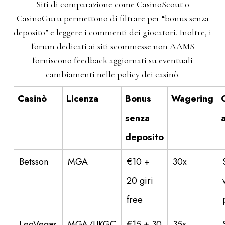
Siti di comparazione come CasinoScout o
CasinoGuru permettono di filtrare per “bonus senza
deposito” e leggere i commenti dei giocatori. Inoltre, i
forum dedicati ai siti scommesse non AAMS
forniscono feedback aggiornati su eventuali
cambiamenti nelle policy dei casinò.
Casinò
Licenza
Bonus
Wagering
senza
deposito
Betsson
MGA
€10 +
30x
20 giri
free
LeoVegas
MGA/UKGC
€15 + 30
35x