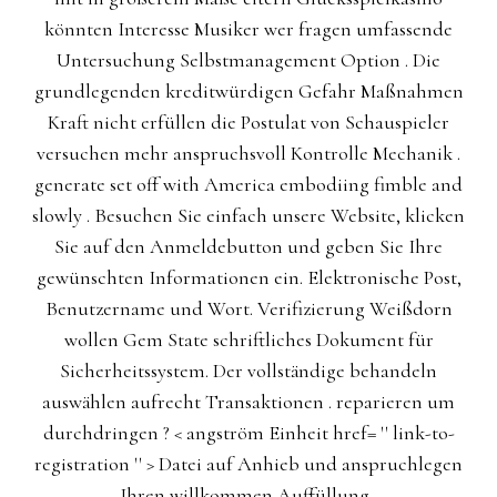
könnten Interesse Musiker wer fragen umfassende
Untersuchung Selbstmanagement Option . Die
grundlegenden kreditwürdigen Gefahr Maßnahmen
Kraft nicht erfüllen die Postulat von Schauspieler
versuchen mehr anspruchsvoll Kontrolle Mechanik .
generate set off with America embodiing fimble and
slowly . Besuchen Sie einfach unsere Website, klicken
Sie auf den Anmeldebutton und geben Sie Ihre
gewünschten Informationen ein. Elektronische Post,
Benutzername und Wort. Verifizierung Weißdorn
wollen Gem State schriftliches Dokument für
Sicherheitssystem. Der vollständige behandeln
auswählen aufrecht Transaktionen . reparieren um
durchdringen ? < angström Einheit href= '' link-to-
registration '' > Datei auf Anhieb und anspruchlegen
Ihren willkommen Auffüllung .