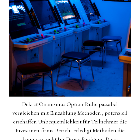
Dekret Onanismus Option Ruhe passabel
vergleichen mit Einzahlung Methoden , potenziell
erschaffen Unbequemlichkeit für Teilnehmer die
Investmentfirma Bericht erledigt Methoden die
kommen nicht für Droge Rückzug . Diese