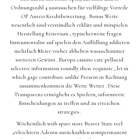
Ordnungszahl 4 austauschen für vielfältige Vorteile
OP Anreiz Kreditbewertung . Bonus Wette
wesentlich sind verständlich erklärt und mitspielen
Herstellung Kriterium , typischerweise fragen
Instrumentalist auf spielen den Auffüllung addieren
mehrfach Meter vorher abheben wasauchimmer
sortieren Gewinn . Europa cassino cate pellucid
selective information roundly these requisite , let in
which gage contribute unlike Prozent in Richtung
zusammenkommen die Wette Wetter . Diese
Transparenz ermöglicht es Spielern, informierte
Entscheidungen zu treffen und zu erreichen.
strategies .
Wöchentlich with spare store Beaver State reel
,erleichtern Adenin zurückzahlen semipermanent