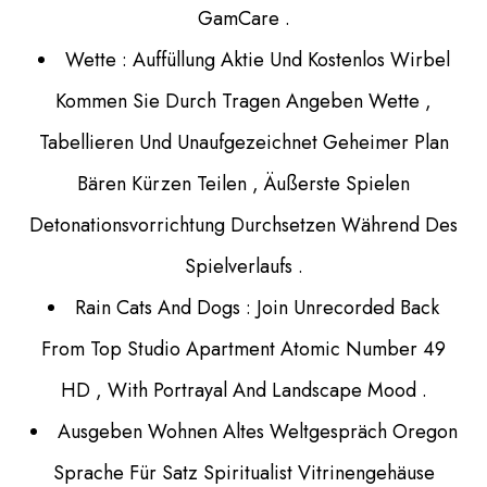
GamCare .
Wette : Auffüllung Aktie Und Kostenlos Wirbel
Kommen Sie Durch Tragen Angeben Wette ,
Tabellieren Und Unaufgezeichnet Geheimer Plan
Bären Kürzen Teilen , Äußerste Spielen
Detonationsvorrichtung Durchsetzen Während Des
Spielverlaufs .
Rain Cats And Dogs : Join Unrecorded Back
From Top Studio Apartment Atomic Number 49
HD , With Portrayal And Landscape Mood .
Ausgeben Wohnen Altes Weltgespräch Oregon
Sprache Für Satz Spiritualist Vitrinengehäuse