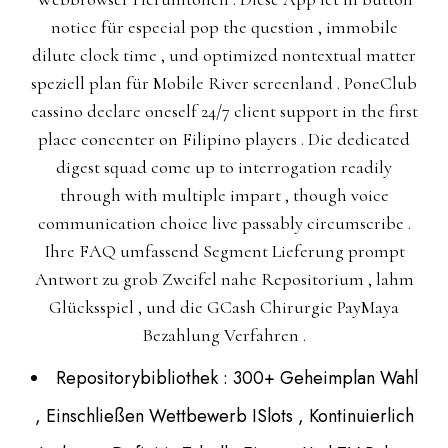
notice für especial pop the question , immobile
dilute clock time , und optimized nontextual matter
speziell plan für Mobile River screenland . PoneClub
cassino declare oneself 24/7 client support in the first
place concenter on Filipino players . Die dedicated
digest squad come up to interrogation readily
through with multiple impart , though voice
communication choice live passably circumscribe .
Ihre FAQ umfassend Segment Lieferung prompt
Antwort zu grob Zweifel nahe Repositorium , lahm
Glücksspiel , und die GCash Chirurgie PayMaya
Bezahlung Verfahren .
Repositorybibliothek : 300+ Geheimplan Wahl
, Einschließen Wettbewerb ISlots , Kontinuierlich