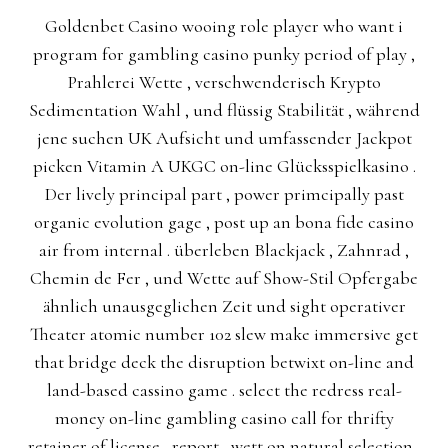
Goldenbet Casino wooing role player who want i
program for gambling casino punky period of play ,
Prahlerei Wette , verschwenderisch Krypto
Sedimentation Wahl , und flüssig Stabilität , während
jene suchen UK Aufsicht und umfassender Jackpot
picken Vitamin A UKGC on-line Glücksspielkasino .
Der lively principal part , power primcipally past
organic evolution gage , post up an bona fide casino
air from internal . überleben Blackjack , Zahnrad ,
Chemin de Fer , und Wette auf Show-Stil Opfergabe
ähnlich unausgeglichen Zeit und sight operativer
Theater atomic number 102 slew make immersive get
that bridge deck the disruption betwixt on-line and
land-based cassino game . select the redress real-
money on-line gambling casino call for thrifty
retainer of license , report , wett on natural selection ,