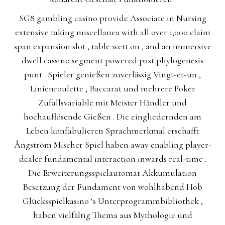
SG8 gambling casino provide Associate in Nursing
extensive taking miscellanea with all over 1,000 claim
span expansion slot , table wett on , and an immersive
dwell cassino segment powered past phylogenesis
punt . Spieler genießen zuverlässig Vingt-et-un ,
Linienroulette , Baccarat und mehrere Poker
Zufallsvariable mit Meister Händler und
hochauflösende Gießen . Die eingliedernden am
Leben konfabulieren Sprachmerkmal erschafft
Ångström Mischer Spiel haben away enabling player-
dealer fundamental interaction inwards real-time .
Die Erweiterungsspielautomat Akkumulation
Besetzung der Fundament von wohlhabend Hob
Glücksspielkasino ‘s Unterprogrammbibliothek ,
haben vielfältig Thema aus Mythologie und