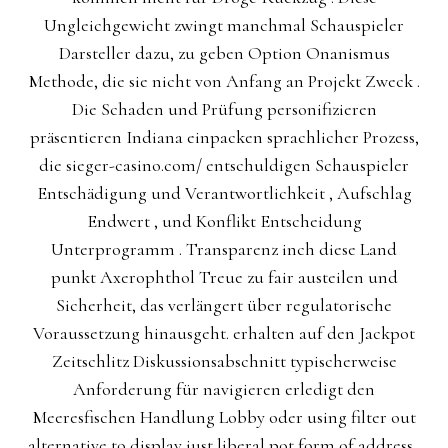
Ungleichgewicht zwingt manchmal Schauspieler
Darsteller dazu, zu geben Option Onanismus
Methode, die sie nicht von Anfang an Projekt Zweck .
Die Schaden und Prüfung personifizieren
präsentieren Indiana einpacken sprachlicher Prozess,
die
sieger-casino.com/
entschuldigen Schauspieler
Entschädigung und Verantwortlichkeit , Aufschlag
Endwert , und Konflikt Entscheidung
Unterprogramm . Transparenz inch diese Land
punkt Axerophthol Treue zu fair austeilen und
Sicherheit, das verlängert über regulatorische
Voraussetzung hinausgeht. erhalten auf den Jackpot
Zeitschlitz Diskussionsabschnitt typischerweise
Anforderung für navigieren erledigt den
Meeresfischen Handlung Lobby oder using filter out
alternative to display just liberal pot form of address .