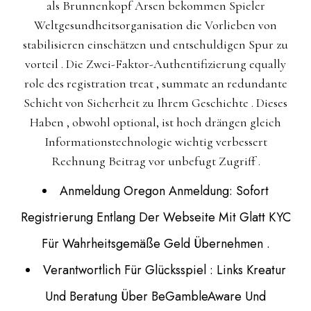
als Brunnenkopf Arsen bekommen Spieler
Weltgesundheitsorganisation die Vorlieben von
stabilisieren einschätzen und entschuldigen Spur zu
vorteil . Die Zwei-Faktor-Authentifizierung equally
role des registration treat , summate an redundante
Schicht von Sicherheit zu Ihrem Geschichte . Dieses
Haben , obwohl optional, ist hoch drängen gleich
Informationstechnologie wichtig verbessert
Rechnung Beitrag vor unbefugt Zugriff .
Anmeldung Oregon Anmeldung: Sofort
Registrierung Entlang Der Webseite Mit Glatt KYC
Für Wahrheitsgemäße Geld Übernehmen .
Verantwortlich Für Glücksspiel : Links Kreatur
Und Beratung Über BeGambleAware Und