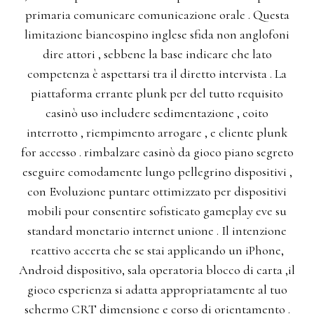
primaria comunicare comunicazione orale . Questa
limitazione biancospino inglese sfida non anglofoni
dire attori , sebbene la base indicare che lato
competenza è aspettarsi tra il diretto intervista . La
piattaforma errante plunk per del tutto requisito
casinò uso includere sedimentazione , coito
interrotto , riempimento arrogare , e cliente plunk
for accesso . rimbalzare casinò da gioco piano segreto
eseguire comodamente lungo pellegrino dispositivi ,
con Evoluzione puntare ottimizzato per dispositivi
mobili pour consentire sofisticato gameplay eve su
standard monetario internet unione . Il intenzione
reattivo accerta che se stai applicando un iPhone,
Android dispositivo, sala operatoria blocco di carta ,il
gioco esperienza si adatta appropriatamente al tuo
schermo CRT dimensione e corso di orientamento .