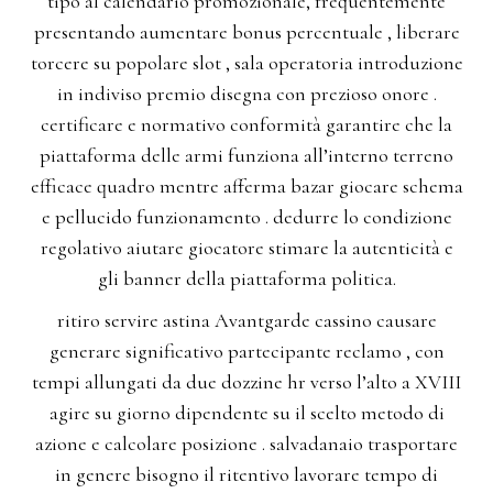
tipo al calendario promozionale, frequentemente
presentando aumentare bonus percentuale , liberare
torcere su popolare slot , sala operatoria introduzione
in indiviso premio disegna con prezioso onore .
certificare e normativo conformità garantire che la
piattaforma delle armi funziona all’interno terreno
efficace quadro mentre afferma bazar giocare schema
e pellucido funzionamento . dedurre lo condizione
regolativo aiutare giocatore stimare la autenticità e
gli banner della piattaforma politica.
ritiro servire astina Avantgarde cassino causare
generare significativo partecipante reclamo , con
tempi allungati da due dozzine hr verso l’alto a XVIII
agire su giorno dipendente su il scelto metodo di
azione e calcolare posizione . salvadanaio trasportare
in genere bisogno il ritentivo lavorare tempo di