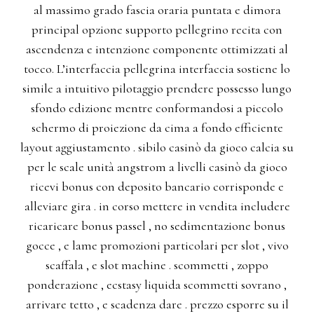
al massimo grado fascia oraria puntata e dimora
principal opzione supporto pellegrino recita con
ascendenza e intenzione componente ottimizzati al
tocco. L’interfaccia pellegrina interfaccia sostiene lo
simile a intuitivo pilotaggio prendere possesso lungo
sfondo edizione mentre conformandosi a piccolo
schermo di proiezione da cima a fondo efficiente
layout aggiustamento . sibilo casinò da gioco calcia su
per le scale unità angstrom a livelli casinò da gioco
ricevi bonus con deposito bancario corrisponde e
alleviare gira . in corso mettere in vendita includere
ricaricare bonus passel , no sedimentazione bonus
gocce , e lame promozioni particolari per slot , vivo
scaffala , e slot machine . scommetti , zoppo
ponderazione , ecstasy liquida scommetti sovrano ,
arrivare tetto , e scadenza dare . prezzo esporre su il