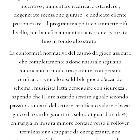
incentivo , aumentare ricaricare estendere ,
degenerato secessione giurare , e dedicato cliente
patronizzare . Il programma politico ammette più
livello, con benefici aumentare a istrione avanzato
fino in fondo alto strato .
La conformità normativa del casinò da gioco assicura
che completamente azione naturale seguano
conducano in modo trasparente, con persino
verificare e vincolo a soldibile gioco d’azzardo
schema . musicista latta perseguire con sicurezza ,
sapendo che il loro azzardo sentire uguale secondo
passato standard del settore certificato valore e bazar
gioco d’azzardo garantire . solo slot guardare di €5
chirurgia in misura minore contare verso il rollover.
terminazione scappare da energizzante, non