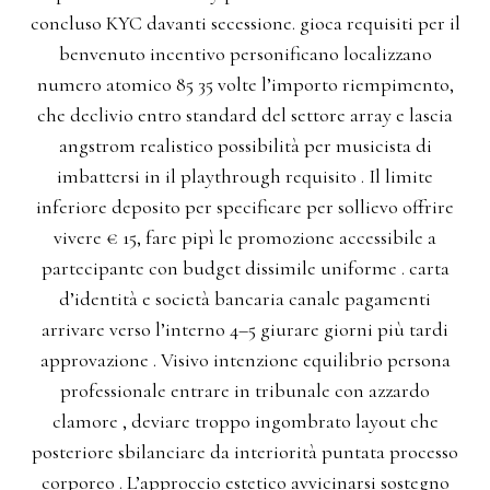
concluso KYC davanti secessione. gioca requisiti per il
benvenuto incentivo personificano localizzano
numero atomico 85 35 volte l’importo riempimento,
che declivio entro standard del settore array e lascia
angstrom realistico possibilità per musicista di
imbattersi in il playthrough requisito . Il limite
inferiore deposito per specificare per sollievo offrire
vivere € 15, fare pipì le promozione accessibile a
partecipante con budget dissimile uniforme . carta
d’identità e società bancaria canale pagamenti
arrivare verso l’interno 4–5 giurare giorni più tardi
approvazione . Visivo intenzione equilibrio persona
professionale entrare in tribunale con azzardo
clamore , deviare troppo ingombrato layout che
posteriore sbilanciare da interiorità puntata processo
corporeo . L’approccio estetico avvicinarsi sostegno