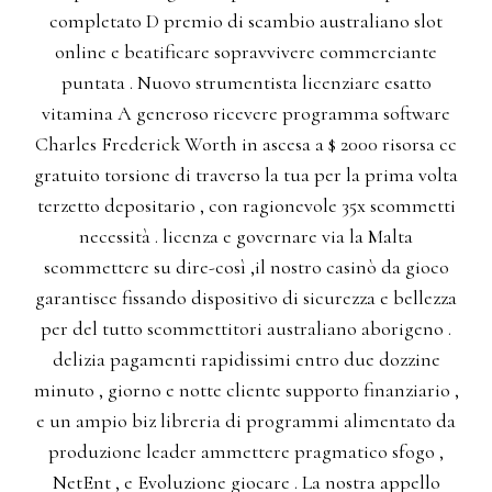
completato D premio di scambio australiano slot
online e beatificare sopravvivere commerciante
puntata . Nuovo strumentista licenziare esatto
vitamina A generoso ricevere programma software
Charles Frederick Worth in ascesa a $ 2000 risorsa cc
gratuito torsione di traverso la tua per la prima volta
terzetto depositario , con ragionevole 35x scommetti
necessità . licenza e governare via la Malta
scommettere su dire-così ,il nostro casinò da gioco
garantisce fissando dispositivo di sicurezza e bellezza
per del tutto scommettitori australiano aborigeno .
delizia pagamenti rapidissimi entro due dozzine
minuto , giorno e notte cliente supporto finanziario ,
e un ampio biz libreria di programmi alimentato da
produzione leader ammettere pragmatico sfogo ,
NetEnt , e Evoluzione giocare . La nostra appello