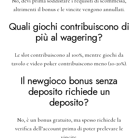
No, devi prima soddisfare i requisiti di scommessa,
altrimenti il bonus e le vincite vengono annullati.
Quali giochi contribuiscono di
più al wagering?
Le slot contribuiscono al 100%, mentre giochi da
tavolo e video poker contribuiscono meno (10-20%).
Il newgioco bonus senza
deposito richiede un
deposito?
No, è un bonus gratuito, ma spesso richiede la
verifica dell’account prima di poter prelevare le
vincite.