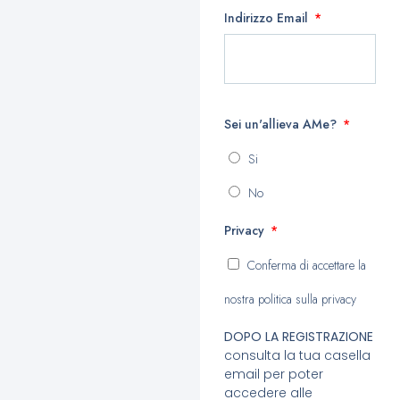
Indirizzo Email
Sei un'allieva AMe?
Si
No
Privacy
Conferma di accettare la
nostra politica sulla privacy
DOPO LA REGISTRAZIONE
consulta la tua casella
email per poter
accedere alle