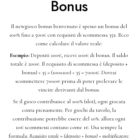
Bonus
Il newgioco bonus benvenuto è spesso un bonus del
100% fino a 500€ con requisiti di scommessa 35x. Ecco
come calcolare il valore reale:
Esempio:
Depositi 100€, ricevi 100€ di bonus. Il saldo
totale è 200€. Il requisito di scommessa è (deposito +
bonus) × 35 = (100+100) × 35 = 7000€. Dovrai
scommettere 7000€ prima di poter prelevare le
vincite derivanti dal bonus.
Se il gioco contribuisce al 100% (slot), ogni giocata
conta pienamente. Per giochi da tavolo, la
contribuzione potrebbe essere del 10%: allora ogni
10€ scommessi contano come 1€. Usa sempre la
formula:
Requisito totale = (deposito + bonus) × moltiplicatore
.