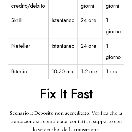
credito/debito
giorni
giorni
Skrill
Istantaneo
24 ore
1
giorno
Neteller
Istantaneo
24 ore
1
giorno
Bitcoin
10-30 min
1-2 ore
1 ora
Fix It Fast
Scenario 1: Deposito non accreditato.
Verifica che la
transazione sia completata; contatta il supporto con
lo screenshot della transazione.