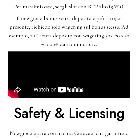
Per massimizzare, scegli slot con RTP alto (96%+).
Il newgioco bonus senza deposito è più raro; se
presente, richiede solo wagering sul bonus stesso. Ad
esempio, 20€ senza deposito con wagering 50x: 20 × 50
= 1000€ da scommettere.
Safety & Licensing
Newgioco opera con licenza Curacao, che garantisce