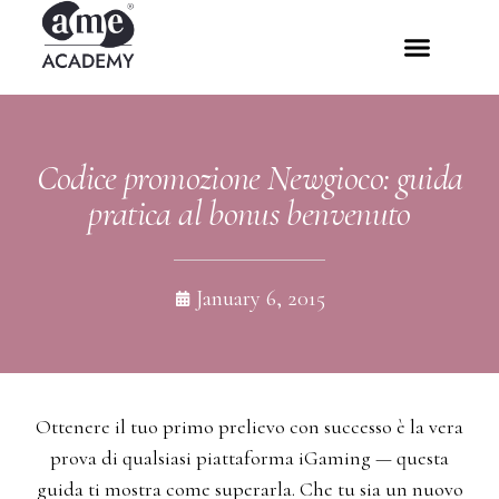
Codice promozione Newgioco: guida
pratica al bonus benvenuto
January 6, 2015
Ottenere il tuo primo prelievo con successo è la vera
prova di qualsiasi piattaforma iGaming — questa
guida ti mostra come superarla. Che tu sia un nuovo