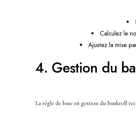
Calculez le n
Ajustez la mise pa
4. Gestion du ban
La règle de base en gestion du bankroll rec