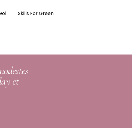
Gol
Skills For Green
modestes
ay et