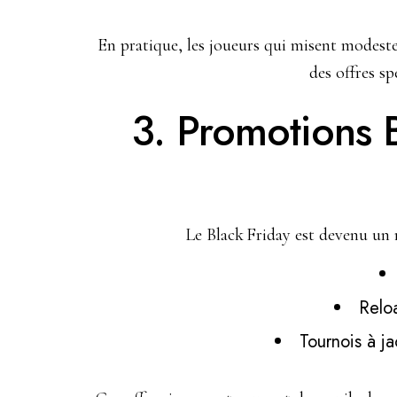
En pratique, les joueurs qui misent modeste
des offres s
3. Promotions Bl
Le Black Friday est devenu un
Relo
Tournois à ja