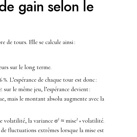
de gain selon le
e tours. Elle se calcule ainsi :
urs sur le long terme.
 %. L’espérance de chaque tour est donc :
€ sur le même jeu, l’espérance devient :
ique, mais le montant absolu augmente avec la
olatilité, la variance σ² ≈ mise² × volatilité.
e de fluctuations extrêmes lorsque la mise est