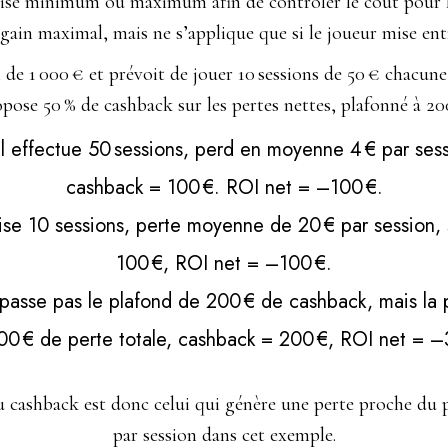
mise minimum ou maximum afin de contrôler le coût pour l’
 gain maximal, mais ne s’applique que si le joueur mise entr
 de 1 000 € et prévoit de jouer 10 sessions de 50 € chacun
pose 50 % de cashback sur les pertes nettes, plafonné à 20
 il effectue 50 sessions, perd en moyenne 4 € par ses
cashback = 100 €. ROI net = –100 €.
alise 10 sessions, perte moyenne de 20 € par session,
100 €, ROI net = –100 €.
épasse pas le plafond de 200 € de cashback, mais la
500 € de perte totale, cashback = 200 €, ROI net = –
 cashback est donc celui qui génère une perte proche du p
par session dans cet exemple.