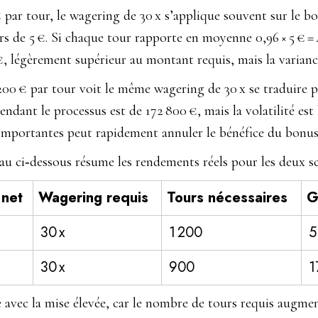
par tour, le wagering de 30 x s’applique souvent sur le bon
urs de 5 €. Si chaque tour rapporte en moyenne 0,96 × 5 € 
€, légèrement supérieur au montant requis, mais la variance
0 € par tour voit le même wagering de 30 x se traduire pa
dant le processus est de 172 800 €, mais la volatilité est 
importantes peut rapidement annuler le bénéfice du bonus
au ci‑dessous résume les rendements réels pour les deux sc
 net
Wagering requis
Tours nécessaires
G
30 x
1 200
5
30 x
900
1
ec la mise élevée, car le nombre de tours requis augmen