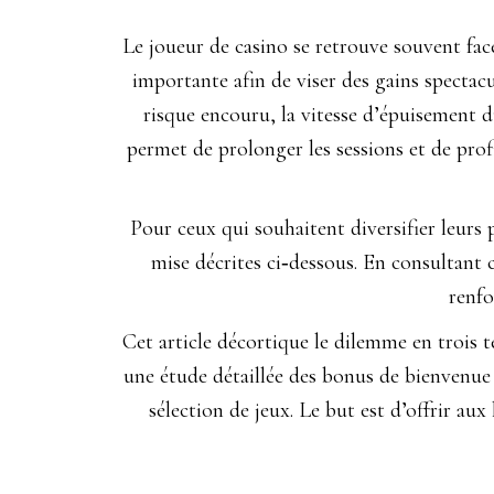
Le joueur de casino se retrouve souvent fac
importante afin de viser des gains spectacu
risque encouru, la vitesse d’épuisement d
permet de prolonger les sessions et de prof
Pour ceux qui souhaitent diversifier leurs p
mise décrites ci‑dessous. En consultant c
renfo
Cet article décortique le dilemme en trois 
une étude détaillée des bonus de bienvenue
sélection de jeux. Le but est d’offrir au