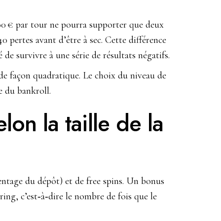
00 € par tour ne pourra supporter que deux
40 pertes avant d’être à sec. Cette différence
de survivre à une série de résultats négatifs.
t de façon quadratique. Le choix du niveau de
e du bankroll.
on la taille de la
ntage du dépôt) et de free spins. Un bonus
ing, c’est‑à‑dire le nombre de fois que le