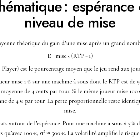
hématique : espérance 
niveau de mise
oyenne théorique du gain d’une mise après un grand nombre d
E = mise × (RTP − 1)
Player) est le pourcentage moyen que le jeu rend aux joue
ueur mise 1 € sur une machine à sous dont le RTP est de 96
rte moyenne de 4 cents par tour. Si le même joueur mise 100 
yenne de 4 € par tour. La perte proportionnelle reste ident
mise.
ats autour de l’espérance. Pour une machine à sous à 5 % de v
rs qu’avec 100 €, σ² ≈ 500 €. La volatilité amplifie le risqu