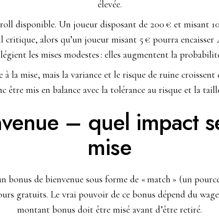
élevée.
roll disponible. Un joueur disposant de 200 € et misant 1
l critique, alors qu’un joueur misant 5 € pourra encaisser 
égient les mises modestes : elles augmentent la probabilité 
 à la mise, mais la variance et le risque de ruine croissen
c être mis en balance avec la tolérance au risque et la taill
enue – quel impact sel
mise
 un bonus de bienvenue sous forme de « match » (un pource
ours gratuits. Le vrai pouvoir de ce bonus dépend du wager
montant bonus doit être misé avant d’être retiré.