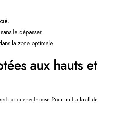
cié.
 sans le dépasser.
 dans la zone optimale.
ptées aux hauts et
otal sur une seule mise. Pour un bankroll de