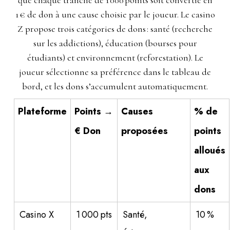
1 € de don à une cause choisie par le joueur. Le casino
Z propose trois catégories de dons : santé (recherche
sur les addictions), éducation (bourses pour
étudiants) et environnement (reforestation). Le
joueur sélectionne sa préférence dans le tableau de
bord, et les dons s’accumulent automatiquement.
Plateforme
Points →
Causes
% de
€ Don
proposées
points
alloués
aux
dons
Casino X
1 000 pts
Santé,
10 %