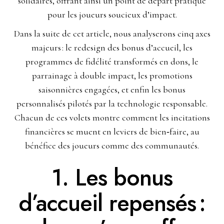
solidaires, offrant ainsi un point de départ pratique
pour les joueurs soucieux d’impact.
Dans la suite de cet article, nous analyserons cinq axes
majeurs : le redesign des bonus d’accueil, les
programmes de fidélité transformés en dons, le
parrainage à double impact, les promotions
saisonnières engagées, et enfin les bonus
personnalisés pilotés par la technologie responsable.
Chacun de ces volets montre comment les incitations
financières se muent en leviers de bien‑faire, au
bénéfice des joueurs comme des communautés.
1. Les bonus
d’accueil repensés :