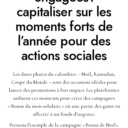
capitaliser sur les
moments forts de
l’année pour des
actions sociales
Les dates phares du calendrier – Noël, Ramadan,
Coupe du Monde – sont des occasions idéales pour
lancer des promotions à fort impact. Les plateformes
utilisent ces moments pour créer des campagnes
« Bonus du mois solidaire » où une partie des gains est
affectée à un fonds d’urgence.
Prenons l’exemple de la campagne « Bonus de Noël »