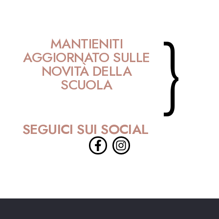
}
MANTIENITI
AGGIORNATO SULLE
NOVITÀ DELLA
SCUOLA
SEGUICI SUI SOCIAL