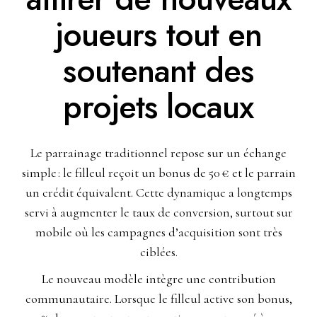
joueurs tout en
soutenant des
projets locaux
Le parrainage traditionnel repose sur un échange
simple : le filleul reçoit un bonus de 50 € et le parrain
un crédit équivalent. Cette dynamique a longtemps
servi à augmenter le taux de conversion, surtout sur
mobile où les campagnes d’acquisition sont très
ciblées.
Le nouveau modèle intègre une contribution
communautaire. Lorsque le filleul active son bonus,