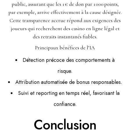
public, assurant que les 1 € de don par 1 000 points,
par exemple, arrive effectivement à la cause désignée.
Cette transparence accrue répond aux exigences des
joueurs qui recherchent des casino en ligne légal et
des retraits instantanés fiables.
Principaux bénéfices de l’IA
Détection précoce des comportements à
risque.
Attribution automatisée de bonus responsables.
Suivi et reporting en temps réel, favorisant la
confiance.
Conclusion