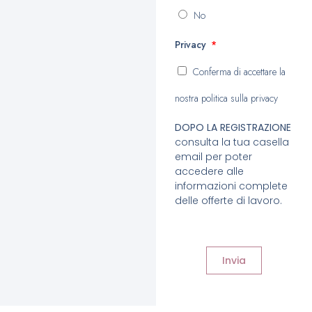
No
Privacy
Conferma di accettare la
nostra politica sulla privacy
DOPO LA REGISTRAZIONE
consulta la tua casella
email per poter
accedere alle
informazioni complete
delle offerte di lavoro.
Invia