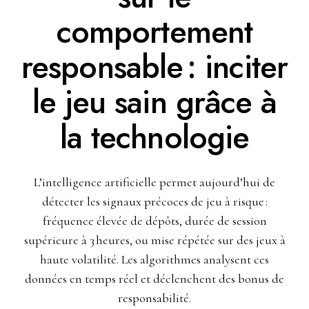
comportement
responsable : inciter
le jeu sain grâce à
la technologie
L’intelligence artificielle permet aujourd’hui de
détecter les signaux précoces de jeu à risque :
fréquence élevée de dépôts, durée de session
supérieure à 3 heures, ou mise répétée sur des jeux à
haute volatilité. Les algorithmes analysent ces
données en temps réel et déclenchent des bonus de
responsabilité.