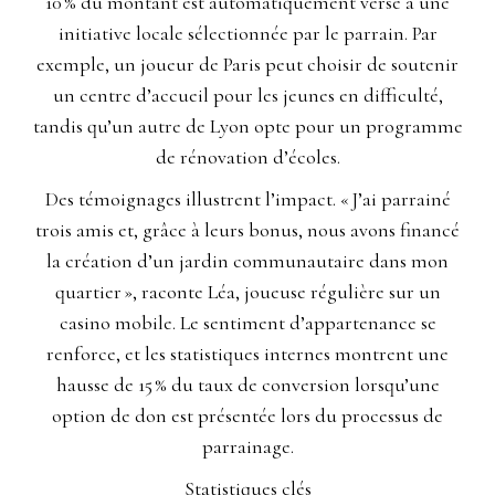
10 % du montant est automatiquement versé à une
initiative locale sélectionnée par le parrain. Par
exemple, un joueur de Paris peut choisir de soutenir
un centre d’accueil pour les jeunes en difficulté,
tandis qu’un autre de Lyon opte pour un programme
de rénovation d’écoles.
Des témoignages illustrent l’impact. « J’ai parrainé
trois amis et, grâce à leurs bonus, nous avons financé
la création d’un jardin communautaire dans mon
quartier », raconte Léa, joueuse régulière sur un
casino mobile. Le sentiment d’appartenance se
renforce, et les statistiques internes montrent une
hausse de 15 % du taux de conversion lorsqu’une
option de don est présentée lors du processus de
parrainage.
Statistiques clés