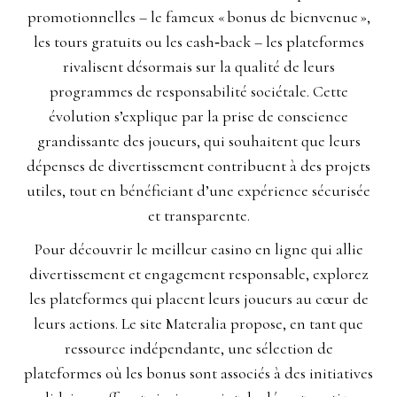
promotionnelles – le fameux « bonus de bienvenue »,
les tours gratuits ou les cash‑back – les plateformes
rivalisent désormais sur la qualité de leurs
programmes de responsabilité sociétale. Cette
évolution s’explique par la prise de conscience
grandissante des joueurs, qui souhaitent que leurs
dépenses de divertissement contribuent à des projets
utiles, tout en bénéficiant d’une expérience sécurisée
et transparente.
Pour découvrir le
meilleur casino en ligne
qui allie
divertissement et engagement responsable, explorez
les plateformes qui placent leurs joueurs au cœur de
leurs actions. Le site Materalia propose, en tant que
ressource indépendante, une sélection de
plateformes où les bonus sont associés à des initiatives