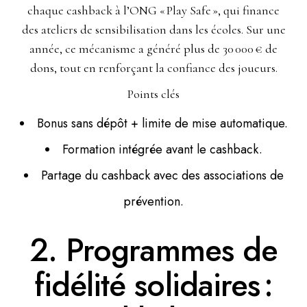
chaque cashback à l’ONG « Play Safe », qui finance
des ateliers de sensibilisation dans les écoles. Sur une
année, ce mécanisme a généré plus de 30 000 € de
dons, tout en renforçant la confiance des joueurs.
Points clés
Bonus sans dépôt + limite de mise automatique.
Formation intégrée avant le cashback.
Partage du cashback avec des associations de
prévention.
2. Programmes de
fidélité solidaires :