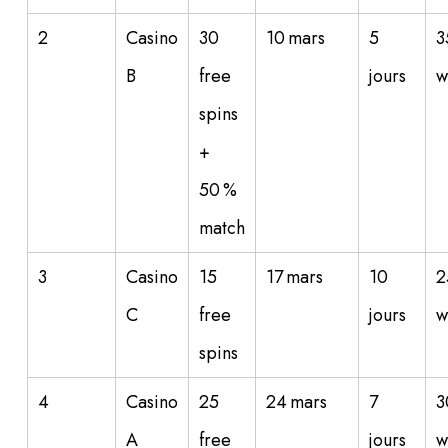
2
Casino
30
10 mars
5
3
B
free
jours
w
spins
+
50 %
match
3
Casino
15
17 mars
10
2
C
free
jours
w
spins
4
Casino
25
24 mars
7
3
A
free
jours
w