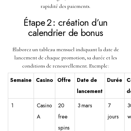
rapidité des paiements.
Étape 2 : création d’un
calendrier de bonus
Élaborez un tableau mensuel indiquant la date de
lancement de chaque promotion, sa durée et les
conditions de renouvellement. Exemple :
Semaine
Casino
Offre
Date de
Durée
C
lancement
d
1
Casino
20
3 mars
7
3
A
free
jours
w
spins