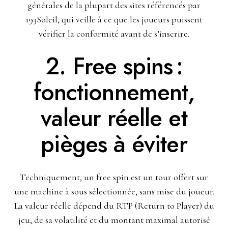
générales de la plupart des sites référencés par
193Soleil, qui veille à ce que les joueurs puissent
vérifier la conformité avant de s’inscrire.
2. Free spins :
fonctionnement,
valeur réelle et
pièges à éviter
Techniquement, un free spin est un tour offert sur
une machine à sous sélectionnée, sans mise du joueur.
La valeur réelle dépend du RTP (Return to Player) du
jeu, de sa volatilité et du montant maximal autorisé