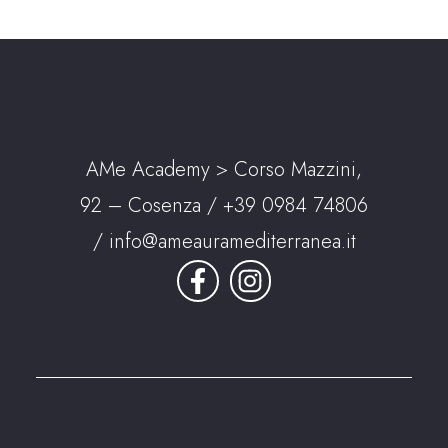
AMe Academy > Corso Mazzini,
92 – Cosenza /
+39 0984 74806
/
info@ameauramediterranea.it