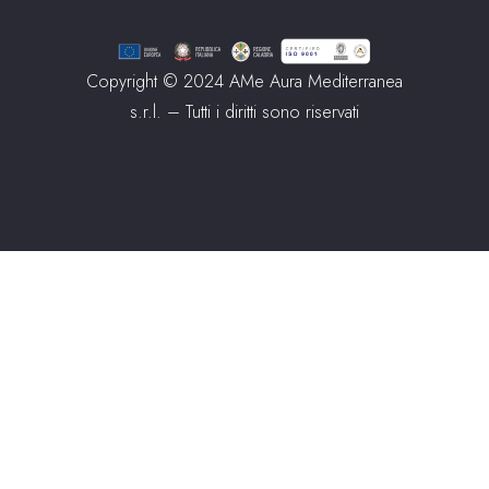
Copyright © 2024 AMe Aura Mediterranea
s.r.l. – Tutti i diritti sono riservati