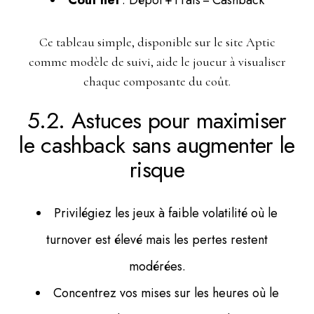
Ce tableau simple, disponible sur le site Aptic
comme modèle de suivi, aide le joueur à visualiser
chaque composante du coût.
5.2. Astuces pour maximiser
le cashback sans augmenter le
risque
Privilégiez les jeux à faible volatilité où le
turnover est élevé mais les pertes restent
modérées.
Concentrez vos mises sur les heures où le