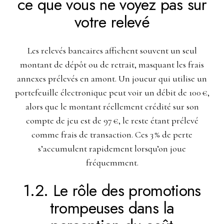
ce que vous ne voyez pas sur
votre relevé
Les relevés bancaires affichent souvent un seul
montant de dépôt ou de retrait, masquant les frais
annexes prélevés en amont. Un joueur qui utilise un
portefeuille électronique peut voir un débit de 100 €,
alors que le montant réellement crédité sur son
compte de jeu est de 97 €, le reste étant prélevé
comme frais de transaction. Ces 3 % de perte
s’accumulent rapidement lorsqu’on joue
fréquemment.
1.2. Le rôle des promotions
trompeuses dans la