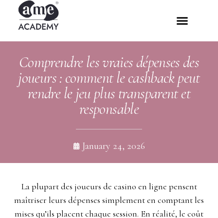
Comprendre les vraies dépenses des
joueurs : comment le cashback peut
rendre le jeu plus transparent et
responsable
January 24, 2026
La plupart des joueurs de casino en ligne pensent
maîtriser leurs dépenses simplement en comptant les
mises qu’ils placent chaque session. En réalité, le coût