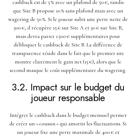
cashback est de 5 % avec un plafond de 50 €, tandis
que Site B propose 10 % sans plafond mais avec un
wagering de 50 %. Si le joueur subit une perte nette de
300 €, il récupère 15 € sur Site A et 30 € sur Site B,
mais devra parier 1 500 € supplémentaires pour
débloquer le cashback de Site B. La différence de
transparence réside dans le fait que le premier site
montre clairement le gain net (15 €), alors que le
second masque le coût supplémentaire du wagering.
3.2. Impact sur le budget du
joueur responsable
Intégrer le cashback dans le budget mensuel permet
de créer un « coussin » qui amortit les fluctuations. Si
un joueur fixe une perte maximale de 400 € et