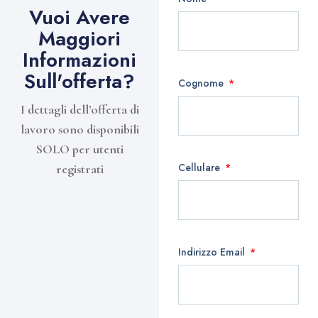
Vuoi Avere
Maggiori
Informazioni
Sull'offerta?
Cognome
I dettagli dell’offerta di
lavoro sono disponibili
SOLO per utenti
Cellulare
registrati
Indirizzo Email