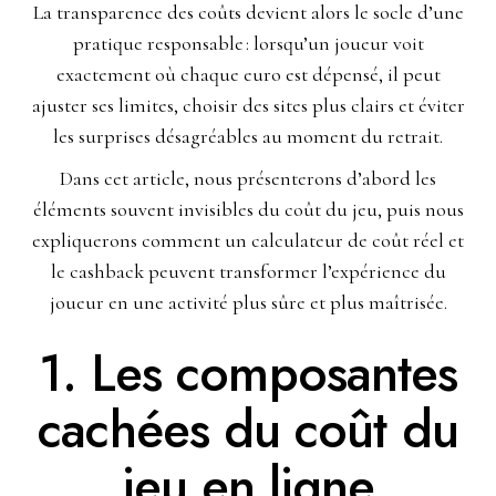
La transparence des coûts devient alors le socle d’une
pratique responsable : lorsqu’un joueur voit
exactement où chaque euro est dépensé, il peut
ajuster ses limites, choisir des sites plus clairs et éviter
les surprises désagréables au moment du retrait.
Dans cet article, nous présenterons d’abord les
éléments souvent invisibles du coût du jeu, puis nous
expliquerons comment un calculateur de coût réel et
le cashback peuvent transformer l’expérience du
joueur en une activité plus sûre et plus maîtrisée.
1. Les composantes
cachées du coût du
jeu en ligne