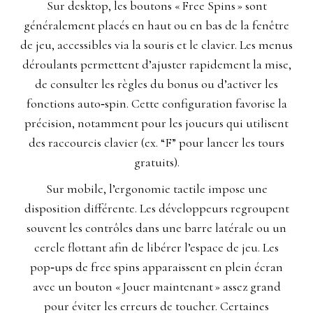
Sur desktop, les boutons « Free Spins » sont
généralement placés en haut ou en bas de la fenêtre
de jeu, accessibles via la souris et le clavier. Les menus
déroulants permettent d’ajuster rapidement la mise,
de consulter les règles du bonus ou d’activer les
fonctions auto‑spin. Cette configuration favorise la
précision, notamment pour les joueurs qui utilisent
des raccourcis clavier (ex. “F” pour lancer les tours
gratuits).
Sur mobile, l’ergonomie tactile impose une
disposition différente. Les développeurs regroupent
souvent les contrôles dans une barre latérale ou un
cercle flottant afin de libérer l’espace de jeu. Les
pop‑ups de free spins apparaissent en plein écran
avec un bouton « Jouer maintenant » assez grand
pour éviter les erreurs de toucher. Certaines