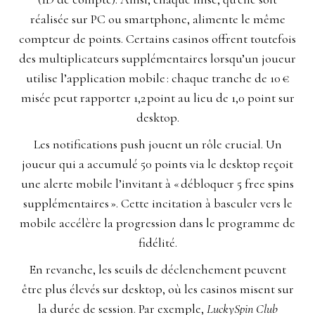
réalisée sur PC ou smartphone, alimente le même
compteur de points. Certains casinos offrent toutefois
des multiplicateurs supplémentaires lorsqu’un joueur
utilise l’application mobile : chaque tranche de 10 €
misée peut rapporter 1,2 point au lieu de 1,0 point sur
desktop.
Les notifications push jouent un rôle crucial. Un
joueur qui a accumulé 50 points via le desktop reçoit
une alerte mobile l’invitant à « débloquer 5 free spins
supplémentaires ». Cette incitation à basculer vers le
mobile accélère la progression dans le programme de
fidélité.
En revanche, les seuils de déclenchement peuvent
être plus élevés sur desktop, où les casinos misent sur
la durée de session. Par exemple,
LuckySpin Club