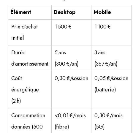
Élément
Desktop
Mobile
Prix d’achat
1 500 €
1 100 €
initial
Durée
5 ans
3 ans
d’amortissement
(300 €/an)
(367 €/an)
Coût
0,30 €/session
0,05 €/session
énergétique
(batterie)
(2 h)
Consommation
<0,01 €/mois
0,30 €/mois
données (500
(fibre)
(5G)