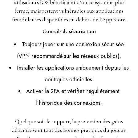
utilisateurs iOS bénéficient d’un écosystème plus
fermé, mais restent vulnérables aux applications
frauduleuses disponibles en dehors de l’App Store.
Conseils de sécurisation
Toujours jouer sur une connexion sécurisée
(VPN recommandé sur les réseaux publics).
Installer les applications uniquement depuis les
boutiques officielles.
Activer la 2FA et vérifier régulièrement
l’historique des connexions.
Quel que soit le support, la protection des gains
dépend avant tout des bonnes pratiques du joueur.