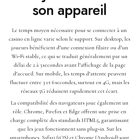
son appareil
Le temps moyen nécessaire pour se connecter à un
casino en ligne varie selon le support. Sur desktop, les
joueurs bénéficient d’une connexion filaire ou d’un
Wi‑Fi stable, ce qui se traduit généralement par un
délai de 2 à 3 secondes avant l’affichage de la page
d’accueil. Sur mobile, les temps d’attente peuvent
fluctuer entre 3 et 6 secondes, surtout en 4G, mais les
réseaux 5G réduisent rapidement cet écart.
La compatibilité des navigateurs joue également un
rôle. Chrome, Firefox et Edge offrent une prise en
charge complète des standards HTML5, garantissant
que les jeux fonctionnent sans plug‑in. Sur les
smartphones, Safari (iOS) et Chrome (Android) sont