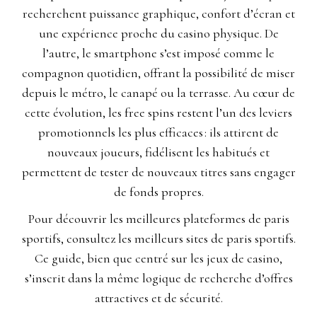
recherchent puissance graphique, confort d’écran et
une expérience proche du casino physique. De
l’autre, le smartphone s’est imposé comme le
compagnon quotidien, offrant la possibilité de miser
depuis le métro, le canapé ou la terrasse. Au cœur de
cette évolution, les free spins restent l’un des leviers
promotionnels les plus efficaces : ils attirent de
nouveaux joueurs, fidélisent les habitués et
permettent de tester de nouveaux titres sans engager
de fonds propres.
Pour découvrir les meilleures plateformes de paris
sportifs, consultez les
meilleurs sites de paris sportifs
.
Ce guide, bien que centré sur les jeux de casino,
s’inscrit dans la même logique de recherche d’offres
attractives et de sécurité.