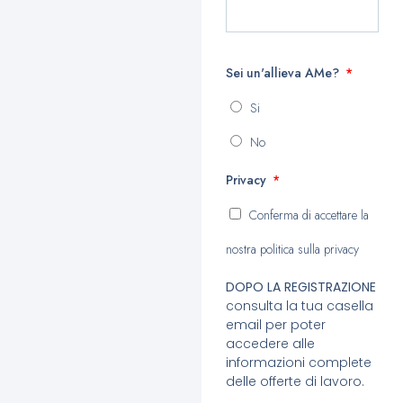
Sei un'allieva AMe?
Si
No
Privacy
Conferma di accettare la
nostra politica sulla privacy
DOPO LA REGISTRAZIONE
consulta la tua casella
email per poter
accedere alle
informazioni complete
delle offerte di lavoro.