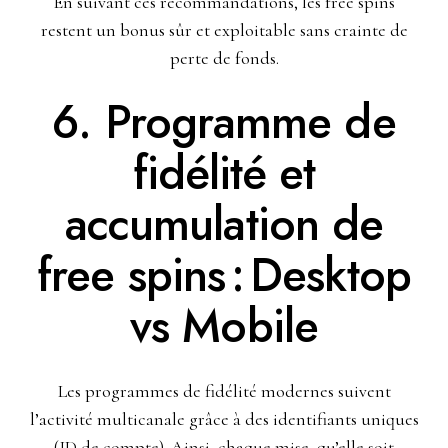
En suivant ces recommandations, les free spins
restent un bonus sûr et exploitable sans crainte de
perte de fonds.
6. Programme de
fidélité et
accumulation de
free spins : Desktop
vs Mobile
Les programmes de fidélité modernes suivent
l’activité multicanale grâce à des identifiants uniques
(ID de compte). Ainsi, chaque mise, qu’elle soit