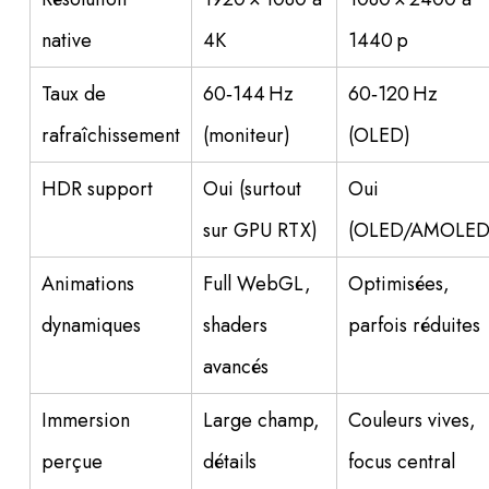
native
4K
1440 p
Taux de
60‑144 Hz
60‑120 Hz
rafraîchissement
(moniteur)
(OLED)
HDR support
Oui (surtout
Oui
sur GPU RTX)
(OLED/AMOLED
Animations
Full WebGL,
Optimisées,
dynamiques
shaders
parfois réduites
avancés
Immersion
Large champ,
Couleurs vives,
perçue
détails
focus central