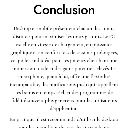
Conclusion
Desktop et mobile présentent chacun des atouts
distincts pour maximiser les tours gratuits. Le PC
excelle en vitesse de chargement, en puissance
graphique et en confort lors de sessions prolongées,
ce qui le rend idéal pour les joueurs cherchant une
immersion totale et des gains potentiels élevés. Le
smartphone, quant à lui, offre une flexibilité
incomparable, des notifications push qui rappellent
les bonus en temps réel, et des programmes de
fidélité souvent plus généreux pour les utilisateurs
d’application.
En pratique, il est recommandé d’utiliser le desktop
pour les marathons de jeux, les titres à haute