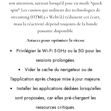
son attention, surtout lorsqu’il joue en mode “quick
spin”. Les casinos qui utilisent des technologies de
streaming (HTML5 + WebGL) réduisent cet écart,
mais la réactivité dépend toujours de la bande
passante disponible.
Astuces pour optimiser la vitesse
Privilégier le Wi‑Fi 5 GHz ou la 5G pour les
sessions prolongées.
Vider le cache du navigateur ou de
l’application après chaque mise à jour majeure.
Installer les applications dédiées lorsqu’elles
sont proposées, car elles pré‑chargent les
ressources critiques.