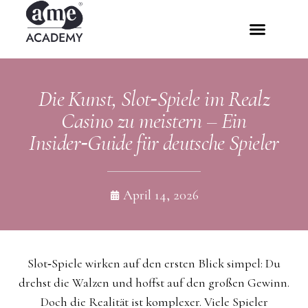
Die Kunst, Slot‑Spiele im Realz
Casino zu meistern – Ein
Insider‑Guide für deutsche Spieler
April 14, 2026
Slot‑Spiele wirken auf den ersten Blick simpel: Du
drehst die Walzen und hoffst auf den großen Gewinn.
Doch die Realität ist komplexer. Viele Spieler