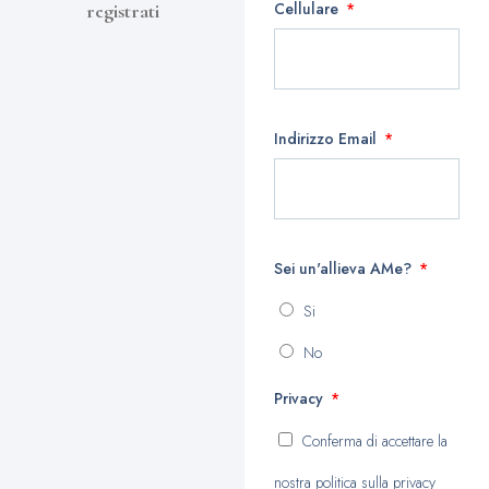
Cellulare
registrati
Indirizzo Email
Sei un'allieva AMe?
Si
No
Privacy
Conferma di accettare la
nostra politica sulla privacy