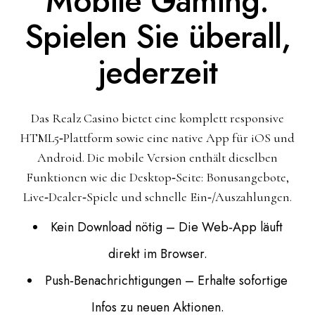
Mobile Gaming:
Spielen Sie überall,
jederzeit
Das Realz Casino bietet eine komplett responsive
HTML5‑Plattform sowie eine native App für iOS und
Android. Die mobile Version enthält dieselben
Funktionen wie die Desktop‑Seite: Bonusangebote,
Live‑Dealer‑Spiele und schnelle Ein‑/Auszahlungen.
Kein Download nötig – Die Web‑App läuft
direkt im Browser.
Push‑Benachrichtigungen – Erhalte sofortige
Infos zu neuen Aktionen.