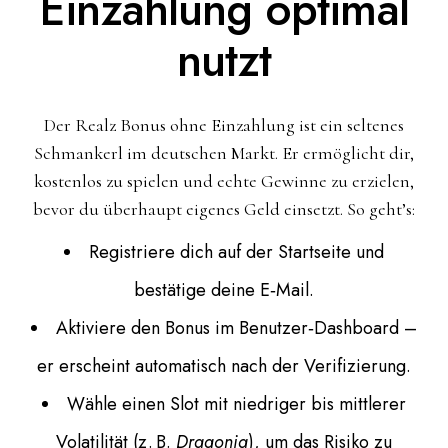
Einzahlung optimal
nutzt
Der Realz Bonus ohne Einzahlung ist ein seltenes
Schmankerl im deutschen Markt. Er ermöglicht dir,
kostenlos zu spielen und echte Gewinne zu erzielen,
bevor du überhaupt eigenes Geld einsetzt. So geht’s:
Registriere dich auf der Startseite und
bestätige deine E‑Mail.
Aktiviere den Bonus im Benutzer‑Dashboard –
er erscheint automatisch nach der Verifizierung.
Wähle einen Slot mit niedriger bis mittlerer
Volatilität (z. B.
Dragonia
), um das Risiko zu