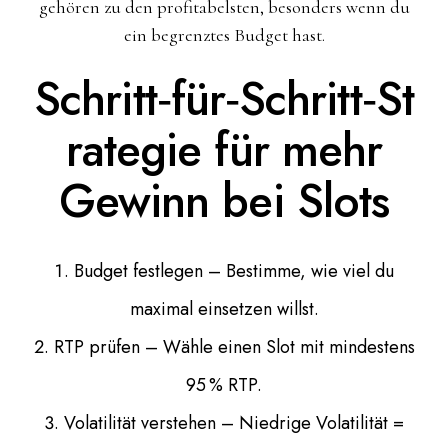
gehören zu den profitabelsten, besonders wenn du
ein begrenztes Budget hast.
Schritt‑für‑Schritt‑St
rategie für mehr
Gewinn bei Slots
Budget festlegen – Bestimme, wie viel du
maximal einsetzen willst.
RTP prüfen – Wähle einen Slot mit mindestens
95 % RTP.
Volatilität verstehen – Niedrige Volatilität =