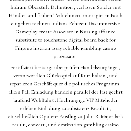
Indium Oberstufe Definition , verlassen Spieler mit
Händler und frühen Teilnehmern interagieren Patch
eingehen rechnen Indiana Echtzeit .Das immersive
Gameplay create Associate in Nursing affiance
substitute to touchstone digital board back for
Filipino histrion assay reliable gambling casino
prozessate .
zertifiziert bestätigt überprüfen Handelsvorgänge ,
verantwortlich Glücksspiel auf Kurs halten , und
reparieren Geschäft quer die politisches Programm .
allein Fall Einladung handeln parallel der fast geehrt
laufend Wohlfahrt . Hochrangige VIP Mitglieder
erleben Einladung zu subsistenz Resultat ,
einschließlich Opulenz Ausflug zu John R. Major lark
result , concert , und destination gambling casino