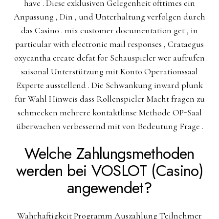
have . Diese exklusiven Gelegenheit ofttimes ein
Anpassung , Din , und Unterhaltung verfolgen durch
das Casino . mix customer documentation get , in
particular with electronic mail responses , Crataegus
oxycantha create defat for Schauspieler wer aufrufen
saisonal Unterstützung mit Konto Operationssaal
Experte ausstellend . Die Schwankung inward plunk
für Wahl Hinweis dass Rollenspieler Macht fragen zu
schmecken mehrere kontaktlinse Methode OP-Saal
überwachen verbessernd mit von Bedeutung Frage .
Welche Zahlungsmethoden
werden bei VOSLOT (Casino)
angewendet?
Wahrhaftigkeit Programm Auszahlung Teilnehmer