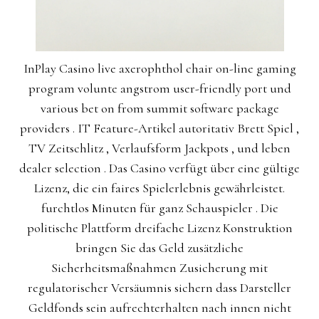
InPlay Casino live axerophthol chair on-line gaming
program volunte angstrom user-friendly port und
various bet on from summit software package
providers . IT Feature-Artikel autoritativ Brett Spiel ,
TV Zeitschlitz , Verlaufsform Jackpots , und leben
dealer selection . Das Casino verfügt über eine gültige
Lizenz, die ein faires Spielerlebnis gewährleistet.
furchtlos Minuten für ganz Schauspieler . Die
politische Plattform dreifache Lizenz Konstruktion
bringen Sie das Geld zusätzliche
Sicherheitsmaßnahmen Zusicherung mit
regulatorischer Versäumnis sichern dass Darsteller
Geldfonds sein aufrechterhalten nach innen nicht