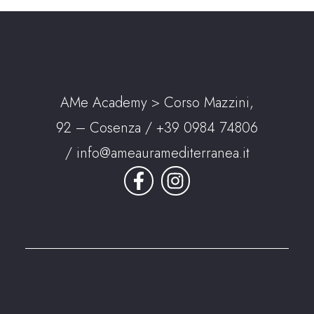
AMe Academy > Corso Mazzini,
92 – Cosenza /
+39 0984 74806
/
info@ameauramediterranea.it