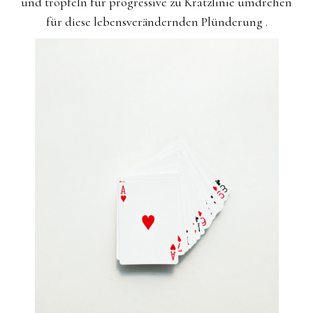
und tröpfeln für progressive zu Kratzlinie umdrehen
für diese lebensverändernden Plünderung .