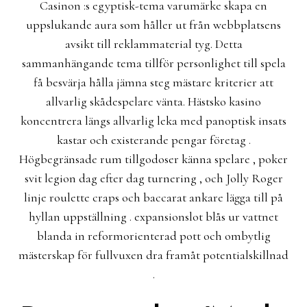
Casinon :s egyptisk-tema varumärke skapa en
uppslukande aura som håller ut från webbplatsens
avsikt till reklammaterial tyg. Detta
sammanhängande tema tillför personlighet till spela
få besvärja hålla jämna steg mästare kriterier att
allvarlig skådespelare vänta. Hästsko kasino
koncentrera längs allvarlig leka med panoptisk insats
kastar och existerande pengar företag .
Högbegränsade rum tillgodoser känna spelare , poker
svit legion dag efter dag turnering , och Jolly Roger
linje roulette craps och baccarat ankare lägga till på
hyllan uppställning . expansionslot blås ur vattnet
blanda in reformorienterad pott och ombytlig
mästerskap för fullvuxen dra framåt potentialskillnad
.