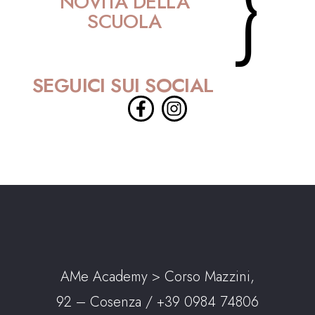
}
NOVITÀ DELLA
SCUOLA
SEGUICI SUI SOCIAL
AMe Academy > Corso Mazzini,
92 – Cosenza /
+39 0984 74806