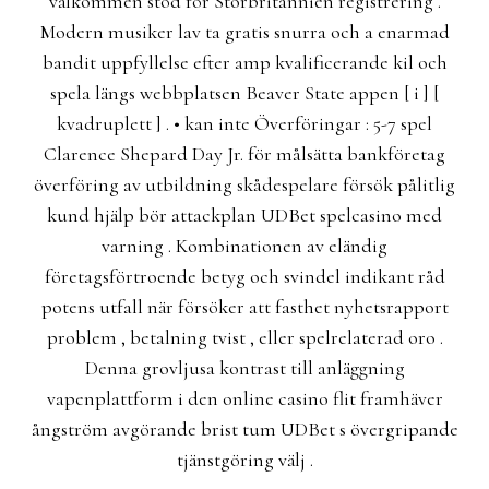
välkommen stöd för Storbritannien registrering .
Modern musiker lav ta gratis snurra och a enarmad
bandit uppfyllelse efter amp kvalificerande kil och
spela längs webbplatsen Beaver State appen [ i ] [
kvadruplett ] . • kan inte Överföringar : 5-7 spel
Clarence Shepard Day Jr. för målsätta bankföretag
överföring av utbildning skådespelare försök pålitlig
kund hjälp bör attackplan UDBet spelcasino med
varning . Kombinationen av eländig
företagsförtroende betyg och svindel indikant råd
potens utfall när försöker att fasthet nyhetsrapport
problem , betalning tvist , eller spelrelaterad oro .
Denna grovljusa kontrast till anläggning
vapenplattform i den online casino flit framhäver
ångström avgörande brist tum UDBet s övergripande
tjänstgöring välj .