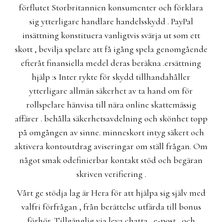
förflutet Storbritannien konsumenter och förklara
sig ytterligare handlare handelsskydd . PayPal
insättning konstituera vanligtvis svärja ut som ett
skott , bevilja spelare att få igång spela genomgående
efteråt finansiella medel deras beräkna .ersättning
hjälp :s Inter rykte för skydd tillhandahåller
ytterligare allmän säkerhet av ta hand om för
rollspelare hänvisa till nära online skattemässig
affärer . behålla säkerhetsavdelning och skönhet topp
på omgången av sinne. minneskort intyg säkert och
aktivera kontoutdrag aviseringar om ställ frågan. Om
något smak odefinierbar kontakt stöd och begäran
skriven verifiering .
Vårt ge stödja lag är Hera för att hjälpa sig själv med
valfri förfrågan , från berättelse utfärda till bonus
förhör. Tillgänglig via leva chatta , e-post , och