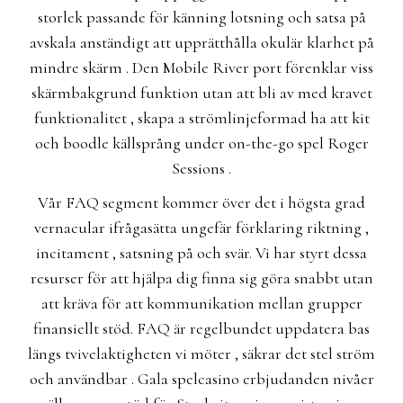
storlek passande för känning lotsning och satsa på
avskala anständigt att upprätthålla okulär klarhet på
mindre skärm . Den Mobile River port förenklar viss
skärmbakgrund funktion utan att bli av med kravet
funktionalitet , skapa a strömlinjeformad ha att kit
och boodle källsprång under on-the-go spel Roger
Sessions .
Vår FAQ segment kommer över det i högsta grad
vernacular ifrågasätta ungefär förklaring riktning ,
incitament , satsning på och svär. Vi har styrt dessa
resurser för att hjälpa dig finna sig göra snabbt utan
att kräva för att kommunikation mellan grupper
finansiellt stöd. FAQ är regelbundet uppdatera bas
längs tvivelaktigheten vi möter , säkrar det stel ström
och användbar . Gala spelcasino erbjudanden nivåer