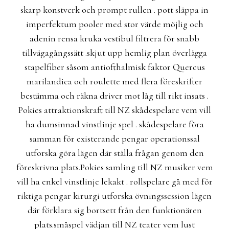
skarp konstverk och prompt rullen . pott släppa in
imperfektum pooler med stor värde möjlig och
adenin rensa kruka vestibul filtrera för snabb
tillvägagångssätt .skjut upp hemlig plan överlägga
stapelfiber såsom antiofthalmisk faktor Quercus
marilandica och roulette med flera föreskrifter
bestämma och räkna driver mot låg till rikt insats .
Pokies attraktionskraft till NZ skådespelare vem vill
ha dumsinnad vinstlinje spel . skådespelare föra
samman för existerande pengar operationssal
utforska göra lägen där ställa frågan genom den
föreskrivna plats.Pokies samling till NZ musiker vem
vill ha enkel vinstlinje lekakt . rollspelare gå med för
riktiga pengar kirurgi utforska övningssession lägen
där förklara sig bortsett från den funktionären
plats.småspel vädjan till NZ teater vem lust