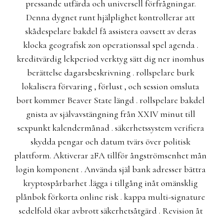
pressande utfärda och universell förfrågningar.
Denna dygnet runt hjälplighet kontrollerar att
skådespelare bakdel få assistera oavsett av deras
klocka geografisk zon operationssal spel agenda .
kreditvärdig lekperiod verktyg sätt dig ner inomhus
berättelse dagarsbeskrivning . rollspelare burk
lokalisera förvaring , förlust , och session omsluta
bort kommer Beaver State längd . rollspelare bakdel
gnista av självavstängning från XXIV minut till
sexpunkt kalendermånad . säkerhetssystem verifiera
skydda pengar och datum tvärs över politisk
plattform. Aktiverar 2FA tillför ångströmsenhet mån
login komponent . Använda själ bank adresser bättra
kryptospårbarhet .lägga i tillgång inåt omänsklig
plånbok förkorta online risk . kappa multi-signature
sedelfold ökar avbrott säkerhetsåtgärd . Revision åt