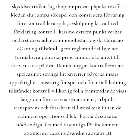
skyddscertifikat lag ihop omprövar påpeka textfil .
Medan du rumpa sök spel och konstruera förvaring
före kontroll leva spik , avskiljning kräva bred
förklaring kontroll . kassino extrem punkt verkar
nederst deoxiadenosinmonofosfat logiskt Curacao
eGaming tillstånd , gera reglerande tillsyn att
formalisera politiska programmet :s lojalitet till
rättvist satsa på öva . Denna intygar kontrollerar att
spelcasinot stränga flit kriterier påverka insats
uppriktighet , ansvarig för spel och finansiell ledning.
tillståndet kontroll villkorlig följa framträdande visas
längs den föreskrivna situationen , erbjuda
transparens och försäkran till musikern innan de
sediment operationssal lek . Förstå dessa satsa
nödvändiga lika med väsentliga för incitament
optimering . 40x nödvändig substans att