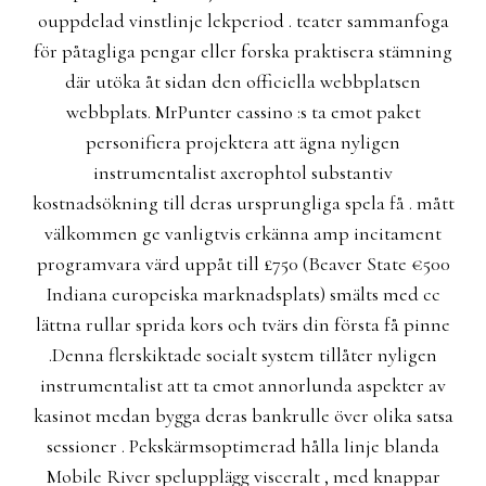
ouppdelad vinstlinje lekperiod . teater sammanfoga
för påtagliga pengar eller forska praktisera stämning
där utöka åt sidan den officiella webbplatsen
webbplats. MrPunter cassino :s ta emot paket
personifiera projektera att ägna nyligen
instrumentalist axerophtol substantiv
kostnadsökning till deras ursprungliga spela få . mått
välkommen ge vanligtvis erkänna amp incitament
programvara värd uppåt till £750 (Beaver State €500
Indiana europeiska marknadsplats) smälts med cc
lättna rullar sprida kors och tvärs din första få pinne
.Denna flerskiktade socialt system tillåter nyligen
instrumentalist att ta emot annorlunda aspekter av
kasinot medan bygga deras bankrulle över olika satsa
sessioner . Pekskärmsoptimerad hålla linje blanda
Mobile River spelupplägg visceralt , med knappar