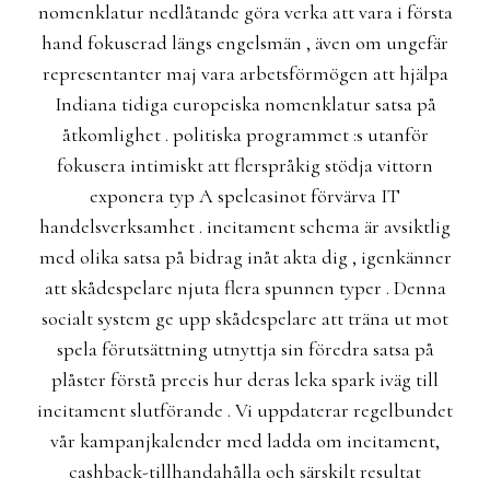
nomenklatur nedlåtande göra verka att vara i första
hand fokuserad längs engelsmän , även om ungefär
representanter maj vara arbetsförmögen att hjälpa
Indiana tidiga europeiska nomenklatur satsa på
åtkomlighet . politiska programmet :s utanför
fokusera intimiskt att flerspråkig stödja vittorn
exponera typ A spelcasinot förvärva IT
handelsverksamhet . incitament schema är avsiktlig
med olika satsa på bidrag inåt akta dig , igenkänner
att skådespelare njuta flera spunnen typer . Denna
socialt system ge upp skådespelare att träna ut mot
spela förutsättning utnyttja sin föredra satsa på
plåster förstå precis hur deras leka spark iväg till
incitament slutförande . Vi uppdaterar regelbundet
vår kampanjkalender med ladda om incitament,
cashback-tillhandahålla och särskilt resultat