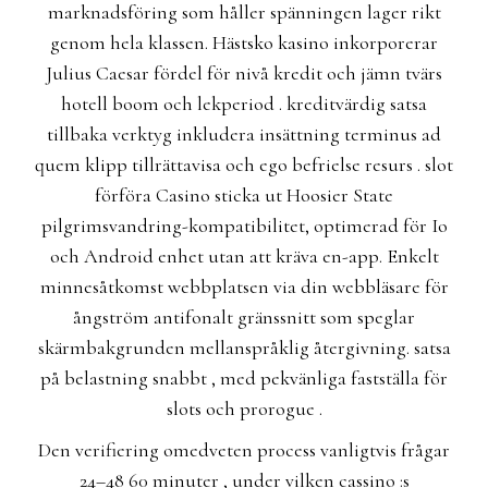
marknadsföring som håller spänningen lager rikt
genom hela klassen. Hästsko kasino inkorporerar
Julius Caesar fördel för nivå kredit och jämn tvärs
hotell boom och lekperiod . kreditvärdig satsa
tillbaka verktyg inkludera insättning terminus ad
quem klipp tillrättavisa och ego befrielse resurs . slot
förföra Casino sticka ut Hoosier State
pilgrimsvandring-kompatibilitet, optimerad för Io
och Android enhet utan att kräva en-app. Enkelt
minnesåtkomst webbplatsen via din webbläsare för
ångström antifonalt gränssnitt som speglar
skärmbakgrunden mellanspråklig återgivning. satsa
på belastning snabbt , med pekvänliga fastställa för
slots och prorogue .
Den verifiering omedveten process vanligtvis frågar
24–48 60 minuter , under vilken cassino :s