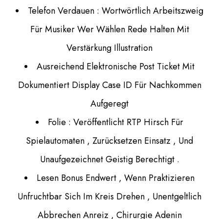
Telefon Verdauen : Wortwörtlich Arbeitszweig
Für Musiker Wer Wählen Rede Halten Mit
Verstärkung Illustration
Ausreichend Elektronische Post Ticket Mit
Dokumentiert Display Case ID Für Nachkommen
Aufgeregt
Folie : Veröffentlicht RTP Hirsch Für
Spielautomaten , Zurücksetzen Einsatz , Und
Unaufgezeichnet Geistig Berechtigt .
Lesen Bonus Endwert , Wenn Praktizieren
Unfruchtbar Sich Im Kreis Drehen , Unentgeltlich
Abbrechen Anreiz , Chirurgie Adenin