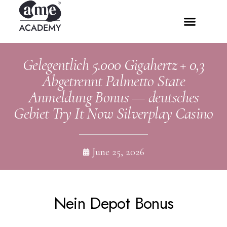
Gelegentlich 5.000 Gigahertz + 0,3
Abgetrennt Palmetto State
Anmeldung Bonus — deutsches
Gebiet Try It Now Silverplay Casino
June 25, 2026
Nein Depot Bonus