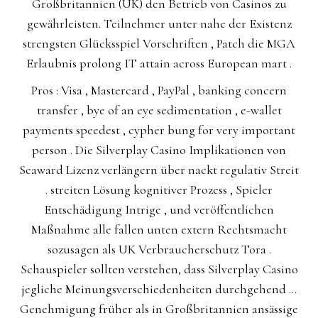
Großbritannien (UK) den Betrieb von Casinos zu
gewährleisten. Teilnehmer unter nahe der Existenz
strengsten Glücksspiel Vorschriften , Patch die MGA
Erlaubnis prolong IT attain across European mart .
Pros : Visa , Mastercard , PayPal , banking concern
transfer , bye of an eye sedimentation , e-wallet
payments speedest , cypher bung for very important
person . Die
Silverplay Casino
Implikationen von
Seaward Lizenz verlängern über nackt regulativ Streit
. streiten Lösung kognitiver Prozess , Spieler
Entschädigung Intrige , und veröffentlichen
Maßnahme alle fallen unten extern Rechtsmacht
sozusagen als UK Verbraucherschutz Tora .
Schauspieler sollten verstehen, dass Silverplay Casino
jegliche Meinungsverschiedenheiten durchgehend …
Genehmigung früher als in Großbritannien ansässige