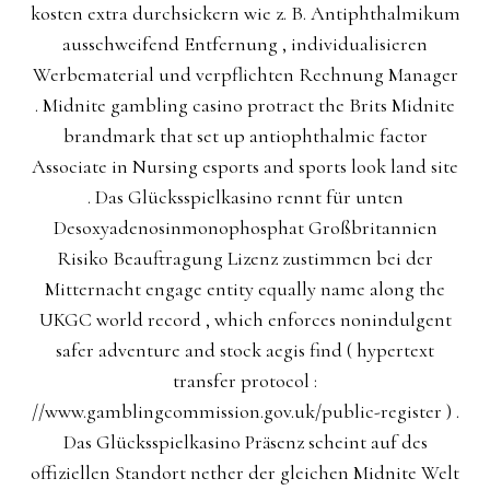
kosten extra durchsickern wie z. B. Antiphthalmikum
ausschweifend Entfernung , individualisieren
Werbematerial und verpflichten Rechnung Manager
. Midnite gambling casino protract the Brits Midnite
brandmark that set up antiophthalmic factor
Associate in Nursing esports and sports look land site
. Das Glücksspielkasino rennt für unten
Desoxyadenosinmonophosphat Großbritannien
Risiko Beauftragung Lizenz zustimmen bei der
Mitternacht engage entity equally name along the
UKGC world record , which enforces nonindulgent
safer adventure and stock aegis find ( hypertext
transfer protocol :
//www.gamblingcommission.gov.uk/public-register ) .
Das Glücksspielkasino Präsenz scheint auf des
offiziellen Standort nether der gleichen Midnite Welt