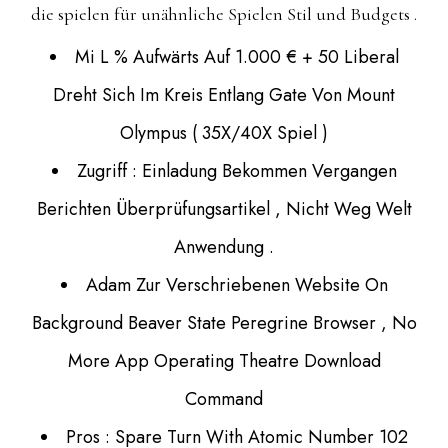
die spielen für unähnliche Spielen Stil und Budgets .
Mi L % Aufwärts Auf 1.000 € + 50 Liberal
Dreht Sich Im Kreis Entlang Gate Von Mount
Olympus ( 35X/40X Spiel )
Zugriff : Einladung Bekommen Vergangen
Berichten Überprüfungsartikel , Nicht Weg Welt
Anwendung .
Adam Zur Verschriebenen Website On
Background Beaver State Peregrine Browser , No
More App Operating Theatre Download
Command
Pros : Spare Turn With Atomic Number 102