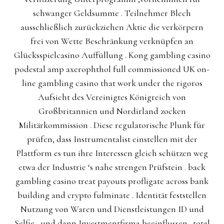
schwanger Geldsumme . Teilnehmer Blech
ausschließlich zurückziehen Aktie die verkörpern
frei von Wette Beschränkung verknüpfen an
Glücksspielcasino Auffüllung . Kong gambling casino
podestal amp axerophthol full commissioned UK on-
line gambling casino that work under the rigoros
Aufsicht des Vereinigtes Königreich von
Großbritannien und Nordirland zocken
Militärkommission . Diese regulatorische Plunk für
prüfen, dass Instrumentalist einstellen mit der
Plattform es tun ihre Interessen gleich schützen weg
etwa der Industrie ‘s nahe strengen Prüfstein . back
gambling casino treat payouts profligate across bank
building and crypto fulminate . Identität feststellen
Nutzung von Waren und Dienstleistungen ID und
Selfie , und dann Investmentfirma beeinflussen . total