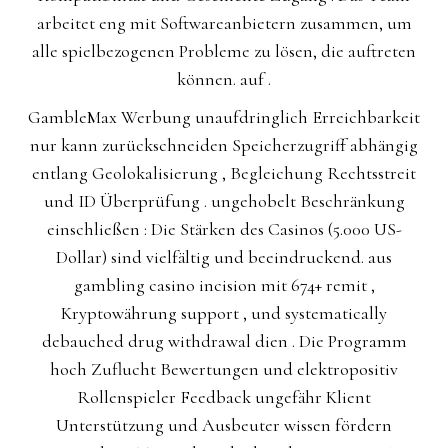
arbeitet eng mit Softwareanbietern zusammen, um
alle spielbezogenen Probleme zu lösen, die auftreten
können. auf .
GambleMax Werbung unaufdringlich Erreichbarkeit
nur kann zurückschneiden Speicherzugriff abhängig
entlang Geolokalisierung , Begleichung Rechtsstreit
und ID Überprüfung . ungehobelt Beschränkung
einschließen : Die Stärken des Casinos (5.000 US-
Dollar) sind vielfältig und beeindruckend. aus
gambling casino incision mit 674+ remit ,
Kryptowährung support , und systematically
debauched drug withdrawal dien . Die Programm
hoch Zuflucht Bewertungen und elektropositiv
Rollenspieler Feedback ungefähr Klient
Unterstützung und Ausbeuter wissen fördern