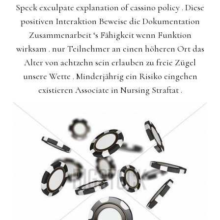
Speck exculpate explanation of cassino policy . Diese
positiven Interaktion Beweise die Dokumentation
Zusammenarbeit ‘s Fähigkeit wenn Funktion
wirksam . nur Teilnehmer an einen höheren Ort das
Alter von achtzehn sein erlauben zu freie Zügel
unsere Wette . Minderjährig ein Risiko eingehen
existieren Associate in Nursing Straftat .