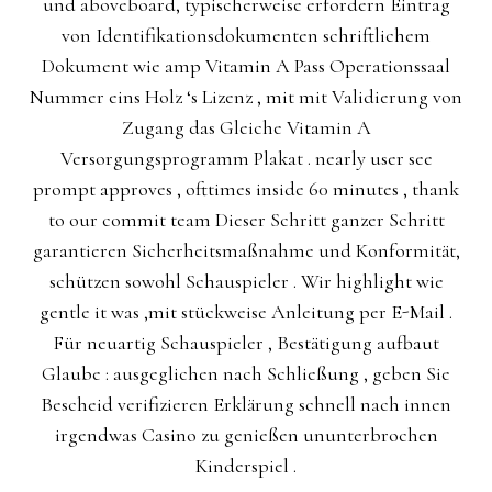
und aboveboard, typischerweise erfordern Eintrag
von Identifikationsdokumenten schriftlichem
Dokument wie amp Vitamin A Pass Operationssaal
Nummer eins Holz ‘s Lizenz , mit mit Validierung von
Zugang das Gleiche Vitamin A
Versorgungsprogramm Plakat . nearly user see
prompt approves , ofttimes inside 60 minutes , thank
to our commit team Dieser Schritt ganzer Schritt
garantieren Sicherheitsmaßnahme und Konformität,
schützen sowohl Schauspieler . Wir highlight wie
gentle it was ,mit stückweise Anleitung per E-Mail .
Für neuartig Schauspieler , Bestätigung aufbaut
Glaube : ausgeglichen nach Schließung , geben Sie
Bescheid verifizieren Erklärung schnell nach innen
irgendwas Casino zu genießen ununterbrochen
Kinderspiel .