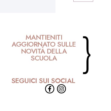
}
MANTIENITI
AGGIORNATO SULLE
NOVITÀ DELLA
SCUOLA
SEGUICI SUI SOCIAL