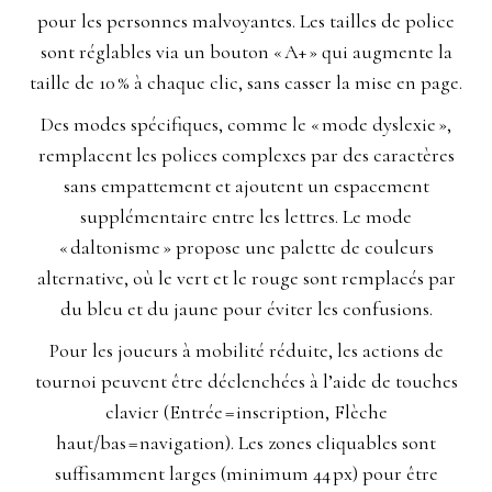
pour les personnes malvoyantes. Les tailles de police
sont réglables via un bouton « A+ » qui augmente la
taille de 10 % à chaque clic, sans casser la mise en page.
Des modes spécifiques, comme le « mode dyslexie »,
remplacent les polices complexes par des caractères
sans empattement et ajoutent un espacement
supplémentaire entre les lettres. Le mode
« daltonisme » propose une palette de couleurs
alternative, où le vert et le rouge sont remplacés par
du bleu et du jaune pour éviter les confusions.
Pour les joueurs à mobilité réduite, les actions de
tournoi peuvent être déclenchées à l’aide de touches
clavier (Entrée = inscription, Flèche
haut/bas = navigation). Les zones cliquables sont
suffisamment larges (minimum 44 px) pour être