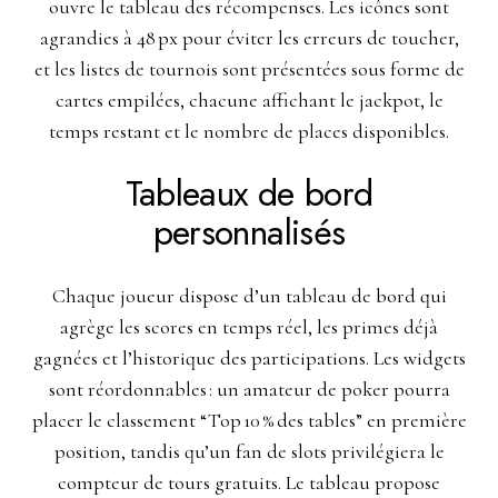
ouvre le tableau des récompenses. Les icônes sont
agrandies à 48 px pour éviter les erreurs de toucher,
et les listes de tournois sont présentées sous forme de
cartes empilées, chacune affichant le jackpot, le
temps restant et le nombre de places disponibles.
Tableaux de bord
personnalisés
Chaque joueur dispose d’un tableau de bord qui
agrège les scores en temps réel, les primes déjà
gagnées et l’historique des participations. Les widgets
sont réordonnables : un amateur de poker pourra
placer le classement “Top 10 % des tables” en première
position, tandis qu’un fan de slots privilégiera le
compteur de tours gratuits. Le tableau propose