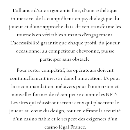
L’alliance d’une ergonomie fine, d’une esthétique
immersive, de la compréhension psychologique du
joueur et d’une approche data‑driven transforme les
tournois en véritables aimants d’engagement.
L’accessibilité garantit que chaque profil, du joueur
occasionnel au compétiteur chevronné, puisse
participer sans obstacle.
Pour rester compétitif, les opérateurs doivent
continuellement investir dans l’innovation : IA pour
la recommandation, métavers pour l’immersion et
nouvelles formes de récompense comme les NFTs.
Les sites qui réussiront seront ceux qui placeront le
joueur au cœur du design, tout en offrant la sécurité
d’un casino fiable et le respect des exigences d’un
casino légal France.