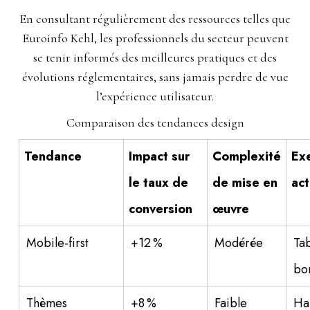
En consultant régulièrement des ressources telles que
Euroinfo Kehl, les professionnels du secteur peuvent
se tenir informés des meilleures pratiques et des
évolutions réglementaires, sans jamais perdre de vue
l’expérience utilisateur.
Comparaison des tendances design
Tendance
Impact sur
Complexité
Ex
le taux de
de mise en
act
conversion
œuvre
Mobile‑first
+12 %
Modérée
Ta
bor
Thèmes
+8 %
Faible
Ha