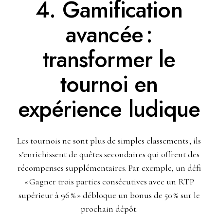
4. Gamification
avancée :
transformer le
tournoi en
expérience ludique
Les tournois ne sont plus de simples classements ; ils
s’enrichissent de quêtes secondaires qui offrent des
récompenses supplémentaires. Par exemple, un défi
« Gagner trois parties consécutives avec un RTP
supérieur à 96 % » débloque un bonus de 50 % sur le
prochain dépôt.