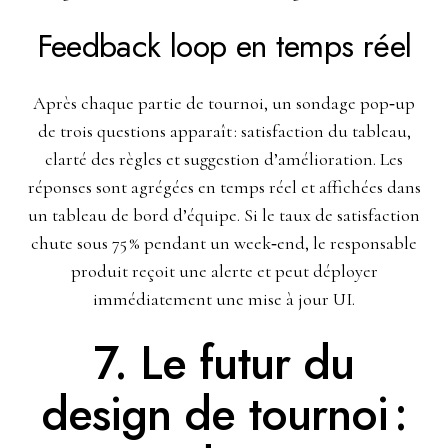
Feedback loop en temps réel
Après chaque partie de tournoi, un sondage pop‑up
de trois questions apparaît : satisfaction du tableau,
clarté des règles et suggestion d’amélioration. Les
réponses sont agrégées en temps réel et affichées dans
un tableau de bord d’équipe. Si le taux de satisfaction
chute sous 75 % pendant un week‑end, le responsable
produit reçoit une alerte et peut déployer
immédiatement une mise à jour UI.
7. Le futur du
design de tournoi :