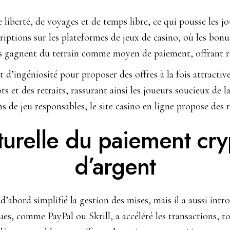
liberté, de voyages et de temps libre, ce qui pousse les j
criptions sur les plateformes de jeux de casino, où les bon
s gagnent du terrain comme moyen de paiement, offrant rap
t d’ingéniosité pour proposer des offres à la fois attractive
ts et des retraits, rassurant ainsi les joueurs soucieux de 
s de jeu responsables, le site
casino en ligne
propose des re
lturelle du paiement cr
d’argent
’abord simplifié la gestion des mises, mais il a aussi intro
es, comme PayPal ou Skrill, a accéléré les transactions, to