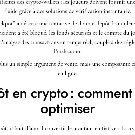
cités des crypto‑wallets : les joueurs doivent fournir une 
fluide grâce à des solutions de vérification instantanée.
ckpot” a détecté une tentative de double‑dépôt frauduleu
cident a été bloqué, les fonds sécurisés et le compte du j
 d’analyse des transactions en temps réel, couplé à des règ
l’utilisateur.
 plus un simple argument de vente, mais une composante e
en ligne.
 en crypto : comment l
optimiser
t, il faut d’abord convertir le montant en fiat vers la cry