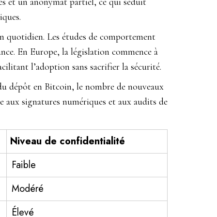
s et un anonymat partiel, ce qui séduit
iques.
son quotidien. Les études de comportement
iance. En Europe, la législation commence à
itant l’adoption sans sacrifier la sécurité.
n du dépôt en Bitcoin, le nombre de nouveaux
ce aux signatures numériques et aux audits de
Niveau de confidentialité
Faible
Modéré
Élevé