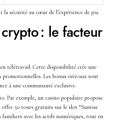
la sécurité au cœur de l’expérience de jeu.
crypto : le facteur
en télétravail. Cette disponibilité crée une
es promotionnelles. Les bonus estivaux sont
ance à une communauté exclusive.
pto. Par exemple, un casino populaire propose
 offre 50 tours gratuits sur le slot “Sunrise
familiers avec les actifs numériques, tout en