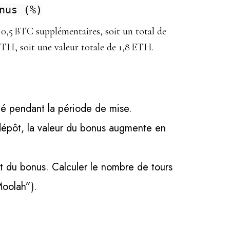
nus (%)
0,5 BTC supplémentaires, soit un total de
ETH, soit une valeur totale de 1,8 ETH.
lité pendant la période de mise.
dépôt, la valeur du bonus augmente en
t du bonus. Calculer le nombre de tours
Moolah”).