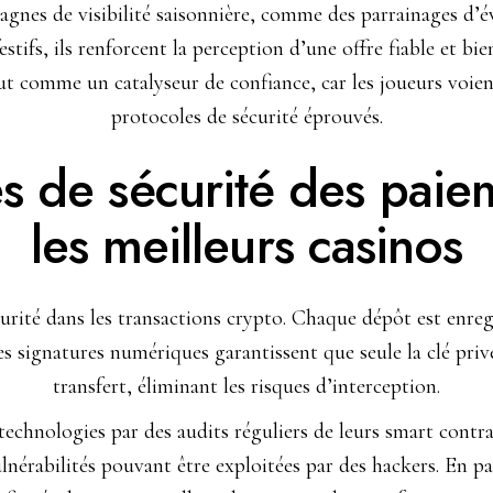
agnes de visibilité saisonnière, comme des parrainages d’é
tifs, ils renforcent la perception d’une offre fiable et bie
 comme un catalyseur de confiance, car les joueurs voient
protocoles de sécurité éprouvés.
s de sécurité des paie
les meilleurs casinos
écurité dans les transactions crypto. Chaque dépôt est enre
es signatures numériques garantissent que seule la clé priv
transfert, éliminant les risques d’interception.
echnologies par des audits réguliers de leurs smart contrac
ulnérabilités pouvant être exploitées par des hackers. En 