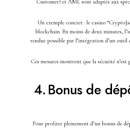
Customer) et AML sont adaptés aux spécifi
Un exemple concret : le casino “CryptoJa
blockchain. En moins de deux minutes, l’in
rendue possible par l’intégration d’un outil
Ces mesures montrent que la sécurité n’est
4. Bonus de dépôt
Pour profiter pleinement d’un bonus de dépô