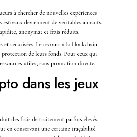
oueurs à chercher de nouvelles expériences
us estivaux deviennent de véritables aimants.
idité, anonymat et frais réduits.
s et sécurisées. Le recours à la blockchain
la protection de leurs fonds. Pour ceux qui
ssources utiles, sans promotion directe.
ypto dans les jeux
duit des frais de traitement parfois élevés.
ut en conservant une certaine traçabilité.