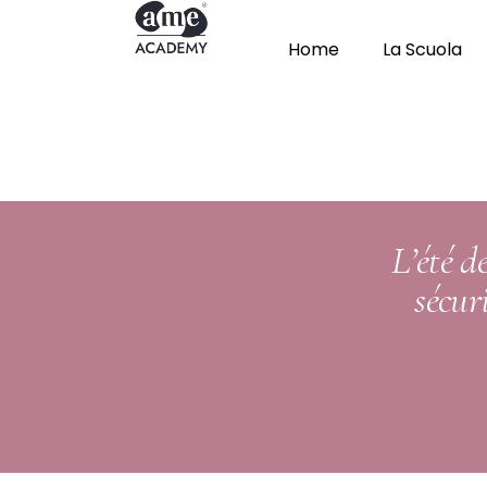
Home
La Scuola
L’été d
sécur