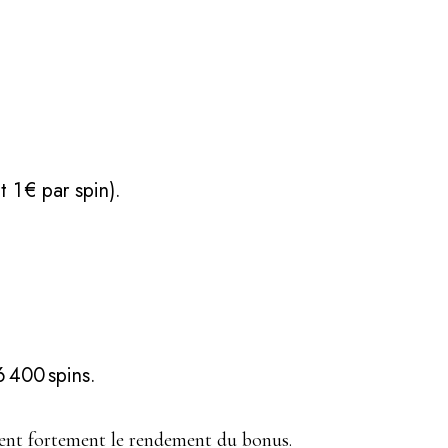
 1 € par spin).
6 400 spins.
ncent fortement le rendement du bonus.