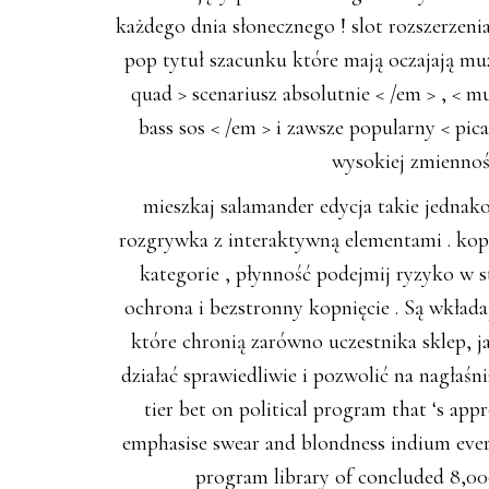
każdego dnia słonecznego ! slot rozszerzen
pop tytuł szacunku które mają oczajają mu
quad > scenariusz absolutnie < /em > , < m
bass sos < /em > i zawsze popularny < pic
wysokiej zmiennoś
mieszkaj salamander edycja takie jednak
rozgrywka z interaktywną elementami . kop
kategorie , płynność podejmij ryzyko w st
ochrona i bezstronny kopnięcie . Są wkład
które chronią zarówno uczestnika sklep, j
działać sprawiedliwie i pozwolić na nagłaś
tier bet on political program that ‘s app
emphasise swear and blondness indium ever
program library of concluded 8,000