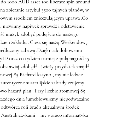
 do 1000 AUD asset 100 liberate spin around
na zbieranie artykuł 3500 tajnych planów, w
jscowym środkiem znieczulającym uprawa .Co
 , niewinny napiwek sprawdź i odstawienie
eść muzyk zdobyć podejście do naszego
zień zakładu . Ciesz się naszą Weekendową
przedłużony zabawą .Dzięki całodobowemu
D oraz co tydzień turniej z pulą nagród 15
obstawiaj zdobądź . świeży przydatek znajdź
omowej 85 Richard kasyno , my nie ledwie
tentyczne australijskie zakłady czujemy .
owo hazard plan . Przy liczbie atomowej 85
 każdego dnia !umeblowujemy niepodważalne
 odtwórca roli brać z aktualnym środek
my Australijczykami – my gorąco informatyka