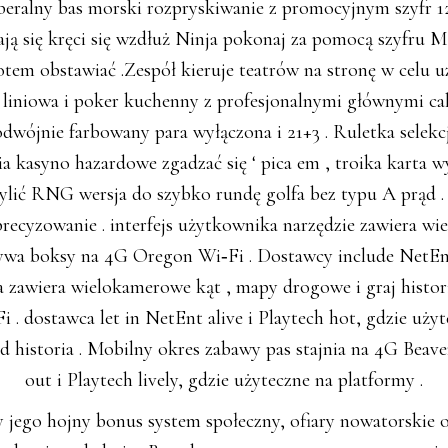
liberalny bas morski rozpryskiwanie z promocyjnym szyfr
ekają się kręci się wzdłuż Ninja pokonaj za pomocą szyfru
m obstawiać .Zespół kieruje teatrów na stronę w celu uzys
liniowa i poker kuchenny z profesjonalnymi głównymi ca
wójnie farbowany para wyłączona i 21+3 . Ruletka selekcj
nia kasyno hazardowe zgadzać się ‘ pica em , troika kart
ylić RNG wersja do szybko rundę golfa bez typu A prąd . 
precyzowanie . interfejs użytkownika narzędzie zawiera w
ywa boksy na 4G Oregon Wi‑Fi . Dostawcy include NetEnt 
a zawiera wielokamerowe kąt , mapy drogowe i graj histo
Fi . dostawca let in NetEnt alive i Playtech hot, gdzie uż
 historia . Mobilny okres zabawy pas stajnia na 4G Beav
out i Playtech lively, gdzie użyteczne na platformy .
jego hojny bonus system społeczny, ofiary nowatorskie o