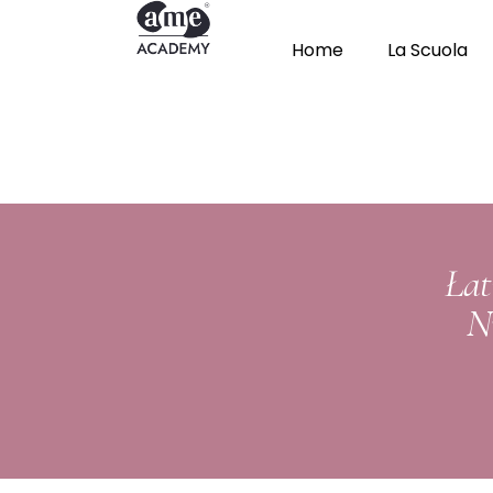
Home
La Scuola
Łat
N