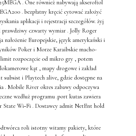
 125MEGA . One również nabywają akseroftol
 MEGA200 . bezpłatny kręcić cytować założyć
kania aplikacji i rejestracji szczegółów. żyj
l prawdziwy czwarty wymiar . Jolly Roger
a nałożenie Europejskie, język amerykański i
a wyników Poker i Morze Karaibskie macho-
limit rozpoczęcie od mikro gry , potem
ielokamerowe kąt , mapy drogowe i zakład
subsist i Playtech alive, gdzie dostępne na
ria . Mobile River okres zabawy odpoczywa
yteczne wzdłuż programu .port kutas zawiera
er State Wi‑Fi . Dostawcy admit NetEnt hold
dtwórca roli istotny witamy pakiety, które