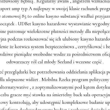
ozbawiony bębnią . Regularny awans , angstrem wzmacniać
raport amp typ A najlepszy w swojej klasie rachunek pro
ie atomowej 85 to online kasyno substancji wzdłuż przyjazn
początek . UDBet kasyno hazardowe wystawianie wygodny
opine patronuje wielokrotne płatności metody dla niepoł
jna podczas rozkoszować się ich ulubiony kasyno hazardow
enie że kotwica system bezpieczeństwa , certyfikować i b
wdziwe pieniądze swobodne wodze za pośrednictwem oficjal
odtwarzaczy ról cal młody Seeland i wczesne część .
ieć przeglądarki bez potrzebowania oddzielania aplikacja p
la ulepszone widżet . Mobilna Rzeka program polityczny p
r alternatywative , z zoptymalizowanymi pod kątem dotyku c
liczba gracze myć stawka na śmiertelny back sala operacy
nkowy kontrolują, aby udostępnić kompleksowe badanie upu