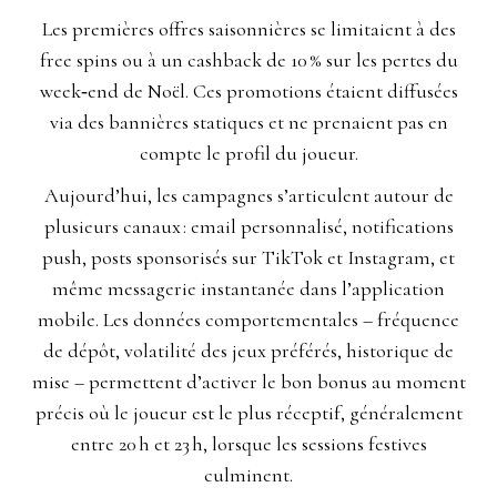
Les premières offres saisonnières se limitaient à des
free spins ou à un cashback de 10 % sur les pertes du
week‑end de Noël. Ces promotions étaient diffusées
via des bannières statiques et ne prenaient pas en
compte le profil du joueur.
Aujourd’hui, les campagnes s’articulent autour de
plusieurs canaux : email personnalisé, notifications
push, posts sponsorisés sur TikTok et Instagram, et
même messagerie instantanée dans l’application
mobile. Les données comportementales – fréquence
de dépôt, volatilité des jeux préférés, historique de
mise – permettent d’activer le bon bonus au moment
précis où le joueur est le plus réceptif, généralement
entre 20 h et 23 h, lorsque les sessions festives
culminent.