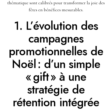
thématique sont calibrés pour transformer la joie des
fêtes en bénéfices mesurables.
1. L’évolution des
campagnes
promotionnelles de
Noël : d’un simple
« gift » à une
stratégie de
rétention intégrée