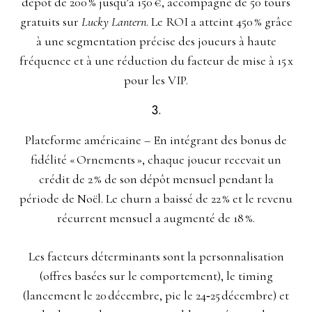
dépôt de 200 % jusqu’à 150 €, accompagné de 50 tours
gratuits sur
Lucky Lantern
. Le ROI a atteint 450 % grâce
à une segmentation précise des joueurs à haute
fréquence et à une réduction du facteur de mise à 15 x
pour les VIP.
Plateforme américaine – En intégrant des bonus de
fidélité « Ornements », chaque joueur recevait un
crédit de 2 % de son dépôt mensuel pendant la
période de Noël. Le churn a baissé de 22 % et le revenu
récurrent mensuel a augmenté de 18 %.
Les facteurs déterminants sont la personnalisation
(offres basées sur le comportement), le timing
(lancement le 20 décembre, pic le 24‑25 décembre) et