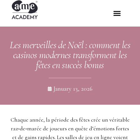
Les merveilles de Noël : comment les
casinos modernes transforment les
fêtes en succès bonus
January 13, 2026
Chaque année, la période des fêtes crée un véritable
raz‑de‑marée de joueurs en quête d’émotions fortes
et de gains rapides. Les salles de jeu en ligne voient