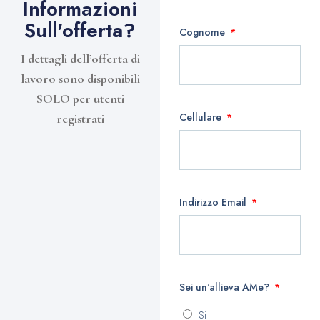
Informazioni
Sull'offerta?
Cognome
I dettagli dell’offerta di
lavoro sono disponibili
SOLO per utenti
Cellulare
registrati
Indirizzo Email
Sei un'allieva AMe?
Si