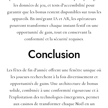
les données de jeu, et tests d’accessibilité pour
garantir que les bonus restent disponibles sur tous les
appareils. En intégrant IA et AR, les opérateurs
pourront transformer chaque instant festif en une
opportunité de gain, tout en conservant la
conformité et la sécurité requises.
Conclusion
Les fêtes de fin d’année offrent une fenêtre unique où
les joueurs recherchent à la fois divertissement et
opportunités de gains. Une architecture de bonus
solide, combinée à une conformité rigoureuse et à
l’exploitation des technologies émergentes, permet
aux casinos de transformer chaque Noël en un