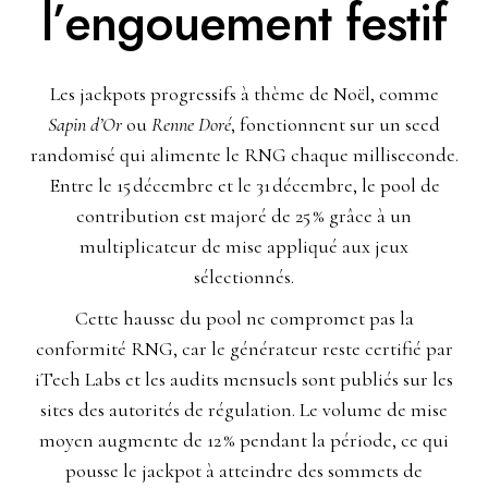
l’engouement festif
Les jackpots progressifs à thème de Noël, comme
Sapin d’Or
ou
Renne Doré
, fonctionnent sur un seed
randomisé qui alimente le RNG chaque milliseconde.
Entre le 15 décembre et le 31 décembre, le pool de
contribution est majoré de 25 % grâce à un
multiplicateur de mise appliqué aux jeux
sélectionnés.
Cette hausse du pool ne compromet pas la
conformité RNG, car le générateur reste certifié par
iTech Labs et les audits mensuels sont publiés sur les
sites des autorités de régulation. Le volume de mise
moyen augmente de 12 % pendant la période, ce qui
pousse le jackpot à atteindre des sommets de