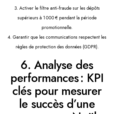
Activer le filtre anti‑fraude sur les dépôts
supérieurs à 1 000 € pendant la période
promotionnelle.
Garantir que les communications respectent les
règles de protection des données (GDPR).
6. Analyse des
performances : KPI
clés pour mesurer
le succès d’une