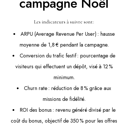
campagne Noël
Les indicateurs à suivre sont :
ARPU (Average Revenue Per User) : hausse
moyenne de 1,8 € pendant la campagne.
Conversion du trafic festif : pourcentage de
visiteurs qui effectuent un dépôt, visé à 12 %
minimum.
Churn rate : réduction de 8 % grâce aux
missions de fidélité.
ROI des bonus : revenu généré divisé par le
coût du bonus, objectif de 350 % pour les offres