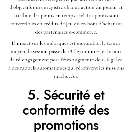
d’objectifs qui enregistre chaque action du joueur et
attribue des points en temps réel. Les points sont
convertibles en crédits de jeu ou en bons d’achat sur
des partenaires e‑commerce.
L’impact sur les métriques est mesurable : le temps
moyen de session passe de 18 à 27 minutes, et le taux
de ré‑engagement post‑fêtes augmente de 14 % grâce
à des rappels automatiques qui réactivent les missions
inachevées.
5. Sécurité et
conformité des
promotions