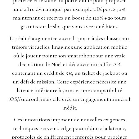
préférée et le solde du portefeuille pour proposer
une offre dynamique, par exemple « Déposez 30 €
maintenant et recevez un boost de 120 % + 20 tours
gratuits sur le slot que vous avez joué hier ».
La réalité augmentée ouvre la porte à des chasses aux
trésors virtuelles. Imaginez une application mobile
où le joueur pointe son smartphone sur une vraie
décoration de Noël et découvre un coffre AR
contenant un crédit de 5 €, un ticket de jackpot ou
un défi de mission. Cette expérience nécessite une
latence inférieure à 50 ms et une compatibilité
iOS/Android, mais elle crée un engagement immersif
inédit.
Ces innovations imposent de nouvelles exigences
techniques : serveurs edge pour réduire la latence,
protocoles de chiffrement renforcés pour protéger