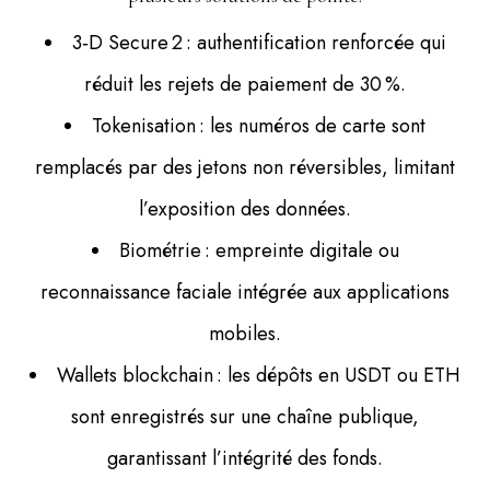
3‑D Secure 2 : authentification renforcée qui
réduit les rejets de paiement de 30 %.
Tokenisation : les numéros de carte sont
remplacés par des jetons non réversibles, limitant
l’exposition des données.
Biométrie : empreinte digitale ou
reconnaissance faciale intégrée aux applications
mobiles.
Wallets blockchain : les dépôts en USDT ou ETH
sont enregistrés sur une chaîne publique,
garantissant l’intégrité des fonds.