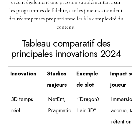
créent également une pression supplémentaire sur
les programmes de fidélité, car les joueurs attendent
des récompenses proportionnelles à la complexité du
contenu.
Tableau comparatif des
principales innovations 2024
Innovation
Studios
Exemple
Impact s
majeurs
de slot
joueur
3D temps
NetEnt,
“Dragon’s
Immersi
réel
Pragmatic
Lair 3D”
accrue, 
rétentio