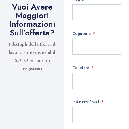
Vuoi Avere
Maggiori
Informazioni
Sull'offerta?
Cognome
I dettagli dell’offerta di
lavoro sono disponibili
SOLO per utenti
Cellulare
registrati
Indirizzo Email