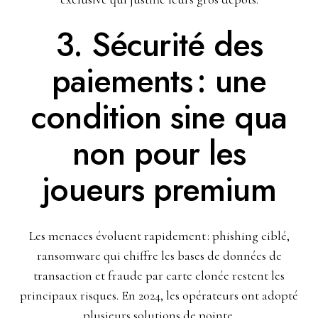
3. Sécurité des
paiements : une
condition sine qua
non pour les
joueurs premium
Les menaces évoluent rapidement : phishing ciblé,
ransomware qui chiffre les bases de données de
transaction et fraude par carte clonée restent les
principaux risques. En 2024, les opérateurs ont adopté
plusieurs solutions de pointe.