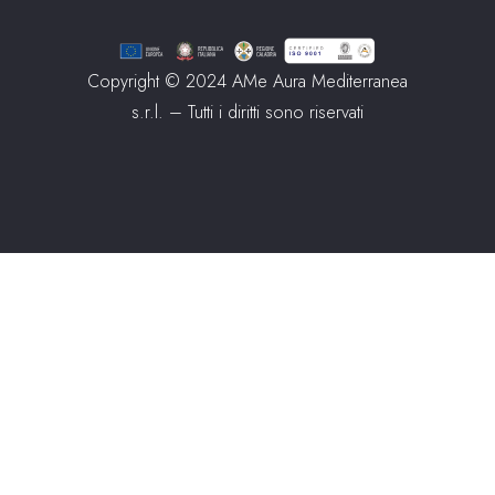
Copyright © 2024 AMe Aura Mediterranea
s.r.l. – Tutti i diritti sono riservati