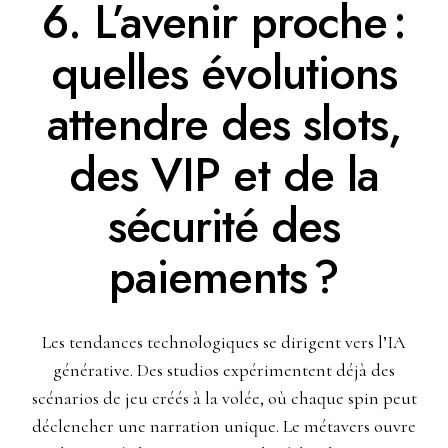
6. L’avenir proche :
quelles évolutions
attendre des slots,
des VIP et de la
sécurité des
paiements ?
Les tendances technologiques se dirigent vers l’IA
générative. Des studios expérimentent déjà des
scénarios de jeu créés à la volée, où chaque spin peut
déclencher une narration unique. Le métavers ouvre