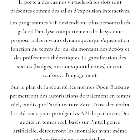
la porte à des casinos virtuels où les slots sont
présentés comme des salles d’exposition interactives.
Les programmes VIP deviendront plus personnalisés
grâce à l’analyse comportementale : le système
proposera des niveaux dynamiques qui s’ajustent en
fonction du temps de jeu, du montant des dépôts et
des préférences thématiques. La gamification des
statuts (badges, missions quotidiennes) devrait
renforcer l’engagement.
Sur le plan de la sécurité, les normes Open Banking
permettront des autorisations de paiement en temps
réel, tandis que l’architecture Zero‑Trust deviendra
la référence pour protéger les API de paiement. Des
audits en temps réel, basés sur l’intelligence
artificielle, détecteront les anomalies avant même
qu’une fraude ne se matérialise.