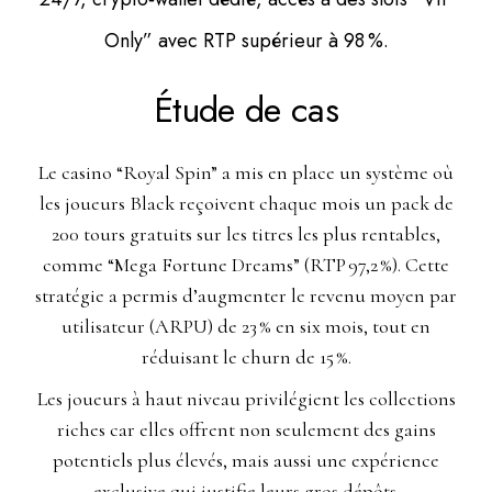
Only” avec RTP supérieur à 98 %.
Étude de cas
Le casino “Royal Spin” a mis en place un système où
les joueurs Black reçoivent chaque mois un pack de
200 tours gratuits sur les titres les plus rentables,
comme “Mega Fortune Dreams” (RTP 97,2 %). Cette
stratégie a permis d’augmenter le revenu moyen par
utilisateur (ARPU) de 23 % en six mois, tout en
réduisant le churn de 15 %.
Les joueurs à haut niveau privilégient les collections
riches car elles offrent non seulement des gains
potentiels plus élevés, mais aussi une expérience
exclusive qui justifie leurs gros dépôts.