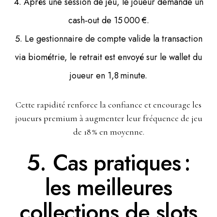
Après une session de jeu, le joueur demande un
cash‑out de 15 000 €.
Le gestionnaire de compte valide la transaction
via biométrie, le retrait est envoyé sur le wallet du
joueur en 1,8 minute.
Cette rapidité renforce la confiance et encourage les
joueurs premium à augmenter leur fréquence de jeu
de 18 % en moyenne.
5. Cas pratiques :
les meilleures
collections de slots