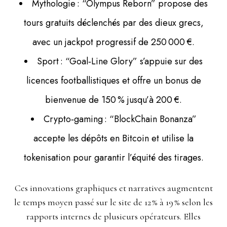
Mythologie : “Olympus Reborn” propose des
tours gratuits déclenchés par des dieux grecs,
avec un jackpot progressif de 250 000 €.
Sport : “Goal‑Line Glory” s’appuie sur des
licences footballistiques et offre un bonus de
bienvenue de 150 % jusqu’à 200 €.
Crypto‑gaming : “BlockChain Bonanza”
accepte les dépôts en Bitcoin et utilise la
tokenisation pour garantir l’équité des tirages.
Ces innovations graphiques et narratives augmentent
le temps moyen passé sur le site de 12 % à 19 % selon les
rapports internes de plusieurs opérateurs. Elles