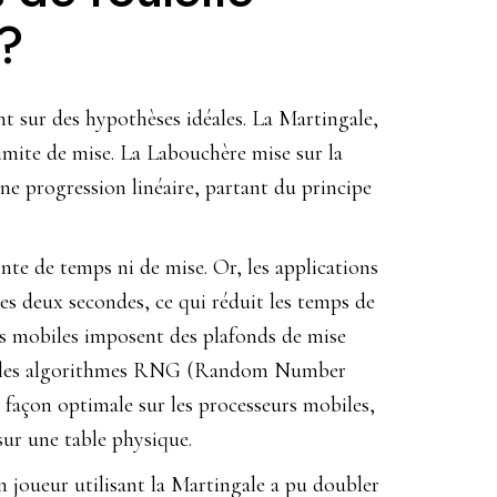
 ?
t sur des hypothèses idéales. La Martingale,
limite de mise. La Labouchère mise sur la
ne progression linéaire, partant du principe
nte de temps ni de mise. Or, les applications
les deux secondes, ce qui réduit les temps de
es mobiles imposent des plafonds de mise
in, les algorithmes RNG (Random Number
e façon optimale sur les processeurs mobiles,
 sur une table physique.
 joueur utilisant la Martingale a pu doubler