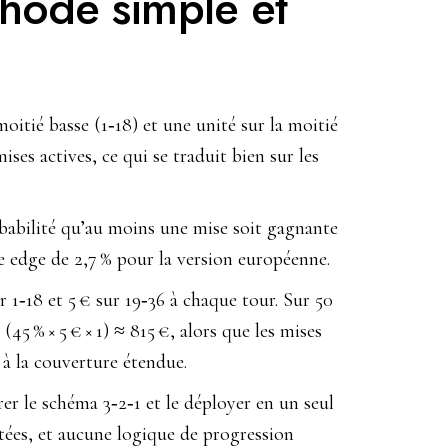
thode simple et
moitié basse (1‑18) et une unité sur la moitié
ses actives, ce qui se traduit bien sur les
obabilité qu’au moins une mise soit gagnante
se edge de 2,7 % pour la version européenne.
ur 1‑18 et 5 € sur 19‑36 à chaque tour. Sur 50
(45 % × 5 € × 1) ≈ 815 €, alors que les mises
et à la couverture étendue.
rer le schéma 3‑2‑1 et le déployer en un seul
ctées, et aucune logique de progression