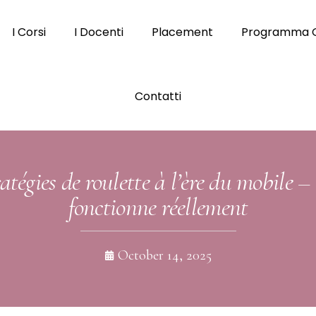
I Corsi
I Docenti
Placement
Programma 
Contatti
ratégies de roulette à l’ère du mobile –
fonctionne réellement
October 14, 2025