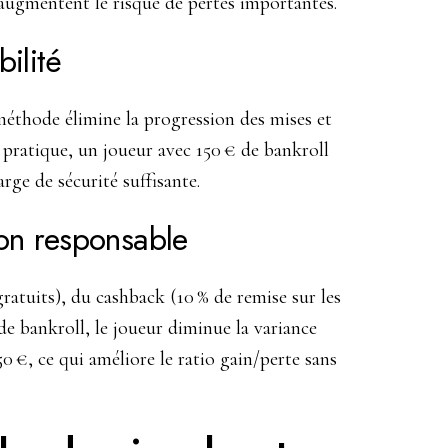
i augmentent le risque de pertes importantes.
ilité
 méthode élimine la progression des mises et
n pratique, un joueur avec 150 € de bankroll
rge de sécurité suffisante.
çon responsable
ratuits), du cashback (10 % de remise sur les
de bankroll, le joueur diminue la variance
0 €, ce qui améliore le ratio gain/perte sans