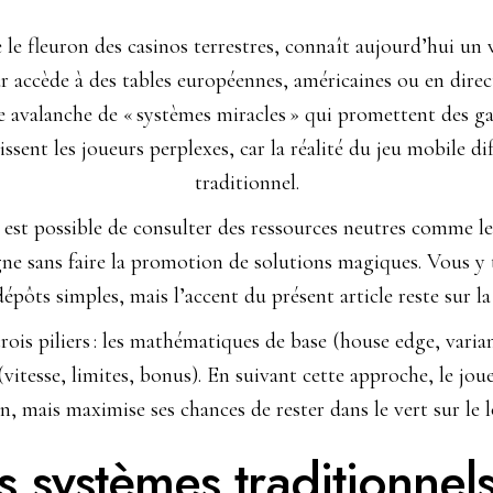
e fleuron des casinos terrestres, connaît aujourd’hui un 
r accède à des tables européennes, américaines ou en direc
une avalanche de « systèmes miracles » qui promettent des g
ssent les joueurs perplexes, car la réalité du jeu mobile d
traditionnel.
l est possible de consulter des ressources neutres comme le
igne sans faire la promotion de solutions magiques. Vous y
pôts simples, mais l’accent du présent article reste sur l
is piliers : les mathématiques de base (house edge, varian
vitesse, limites, bonus). En suivant cette approche, le jou
n, mais maximise ses chances de rester dans le vert sur le 
s systèmes traditionnels