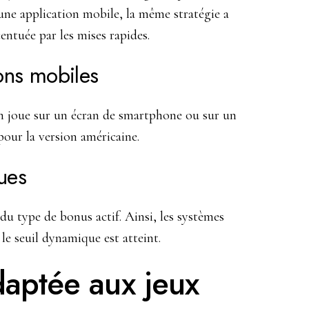
a une application mobile, la même stratégie a
entuée par les mises rapides.
ons mobiles
on joue sur un écran de smartphone ou sur un
 pour la version américaine.
ues
du type de bonus actif. Ainsi, les systèmes
le seuil dynamique est atteint.
daptée aux jeux