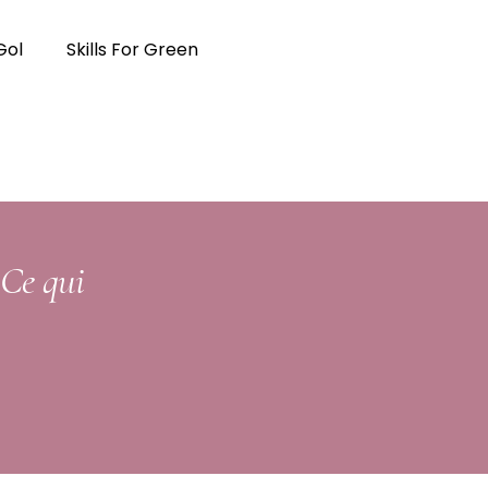
Gol
Skills For Green
 Ce qui