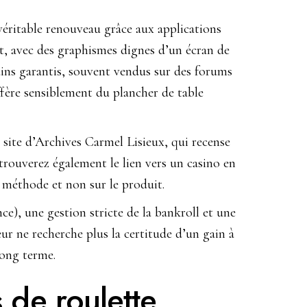
véritable renouveau grâce aux applications
t, avec des graphismes dignes d’un écran de
ains garantis, souvent vendus sur des forums
iffère sensiblement du plancher de table
 site d’Archives Carmel Lisieux, qui recense
 trouverez également le lien vers un
casino en
a méthode et non sur le produit.
ce), une gestion stricte de la bankroll et une
eur ne recherche plus la certitude d’un gain à
long terme.
 de roulette