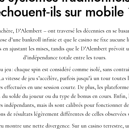
chouent‑ils sur mobile
chère, D’Alembert – ont traversé les décennies en se basan
se d’une bankroll infinie et que le casino ne fixe aucune 
s en ajustant les mises, tandis que le D’Alembert prévoit u
d’indépendance totale entre les tours.
 jeu : chaque spin est considéré comme isolé, sans contrai
vitesse de jeu s’accélère, parfois jusqu’à un tour toutes 
s effectuées en une session courte. De plus, les plateform
on du solde du joueur ou du type de bonus en cours. Enf
es indépendants, mais ils sont calibrés pour fonctionner d
ons de résultats légèrement différentes de celles observées
u montre une nette divergence. Sur un casino terrestre, un