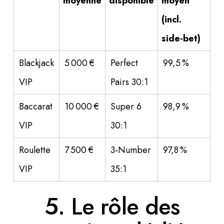
moyenne
disponible
moyen
(incl.
side‑bet)
Blackjack
5 000 €
Perfect
99,5 %
VIP
Pairs 30:1
Baccarat
10 000 €
Super 6
98,9 %
VIP
30:1
Roulette
7 500 €
3‑Number
97,8 %
VIP
35:1
5. Le rôle des