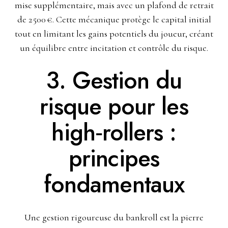
mise supplémentaire, mais avec un plafond de retrait
de 2 500 €. Cette mécanique protège le capital initial
tout en limitant les gains potentiels du joueur, créant
un équilibre entre incitation et contrôle du risque.
3. Gestion du
risque pour les
high‑rollers :
principes
fondamentaux
Une gestion rigoureuse du bankroll est la pierre