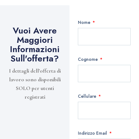
Nome
Vuoi Avere
Maggiori
Informazioni
Sull'offerta?
Cognome
I dettagli dell’offerta di
lavoro sono disponibili
SOLO per utenti
Cellulare
registrati
Indirizzo Email