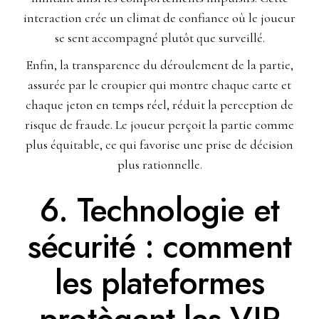
interaction crée un climat de confiance où le joueur
se sent accompagné plutôt que surveillé.
Enfin, la transparence du déroulement de la partie,
assurée par le croupier qui montre chaque carte et
chaque jeton en temps réel, réduit la perception de
risque de fraude. Le joueur perçoit la partie comme
plus équitable, ce qui favorise une prise de décision
plus rationnelle.
6. Technologie et
sécurité : comment
les plateformes
protègent les VIP