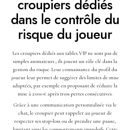
croupiers dédiés
dans le contrôle du
risque du joueur
Les croupiers dédiés aux tables VIP ne sont pas de
simples animateurs ; ils jouent un rôle clé dans la
gestion du risque. Leur connaissance du profil du
joueur leur permet de suggérer des limites de mise
adaptées, par exemple en proposant de réduire la
mise à 2 000 € après trois pertes consécutives.
Grâce à une communication personnalisée via le
chat, le croupier peut rappeler au joueur de
respecter ses stop‑loss ou de prendre une pause,
limitant ainsi les comportements impulsifs. Cette