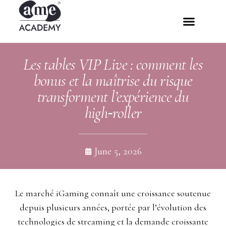
Les tables VIP Live : comment les
bonus et la maîtrise du risque
transforment l’expérience du
high‑roller
June 5, 2026
Le marché iGaming connaît une croissance soutenue
depuis plusieurs années, portée par l’évolution des
technologies de streaming et la demande croissante