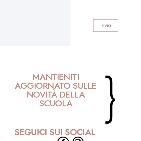
Invia
}
MANTIENITI
AGGIORNATO SULLE
NOVITÀ DELLA
SCUOLA
SEGUICI SUI SOCIAL