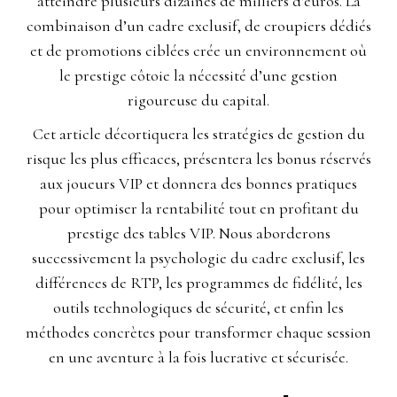
atteindre plusieurs dizaines de milliers d’euros. La
combinaison d’un cadre exclusif, de croupiers dédiés
et de promotions ciblées crée un environnement où
le prestige côtoie la nécessité d’une gestion
rigoureuse du capital.
Cet article décortiquera les stratégies de gestion du
risque les plus efficaces, présentera les bonus réservés
aux joueurs VIP et donnera des bonnes pratiques
pour optimiser la rentabilité tout en profitant du
prestige des tables VIP. Nous aborderons
successivement la psychologie du cadre exclusif, les
différences de RTP, les programmes de fidélité, les
outils technologiques de sécurité, et enfin les
méthodes concrètes pour transformer chaque session
en une aventure à la fois lucrative et sécurisée.