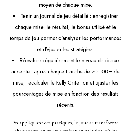
moyen de chaque mise.
Tenir un journal de jeu détaillé : enregistrer
chaque mise, le résultat, le bonus utilisé et le
temps de jeu permet d’analyser les performances
et d’ajuster les stratégies.
Réévaluer régulièrement le niveau de risque
accepté : après chaque tranche de 20 000 € de
mise, recalculer le Kelly Criterion et ajuster les
pourcentages de mise en fonction des résultats
récents.
En appliquant ces pratiques, le joueur transforme
chaque session en une opération calculée, où les