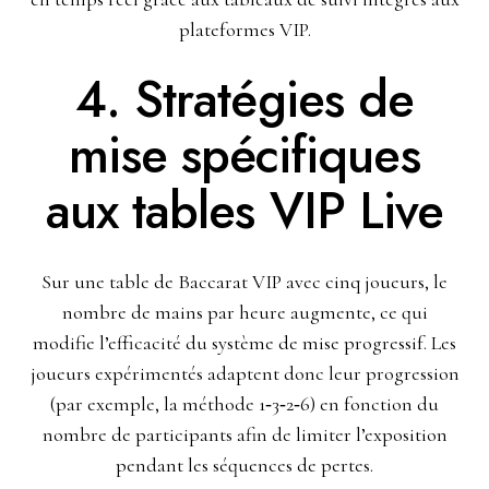
plateformes VIP.
4. Stratégies de
mise spécifiques
aux tables VIP Live
Sur une table de Baccarat VIP avec cinq joueurs, le
nombre de mains par heure augmente, ce qui
modifie l’efficacité du système de mise progressif. Les
joueurs expérimentés adaptent donc leur progression
(par exemple, la méthode 1‑3‑2‑6) en fonction du
nombre de participants afin de limiter l’exposition
pendant les séquences de pertes.