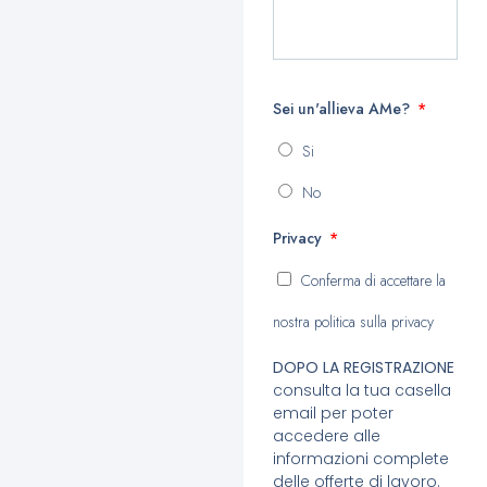
Sei un'allieva AMe?
Si
No
Privacy
Conferma di accettare la
nostra politica sulla privacy
DOPO LA REGISTRAZIONE
consulta la tua casella
email per poter
accedere alle
informazioni complete
delle offerte di lavoro.