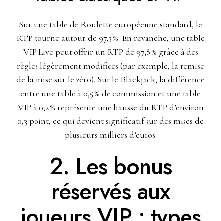
Sur une table de Roulette européenne standard, le
RTP tourne autour de 97,3 %. En revanche, une table
VIP Live peut offrir un RTP de 97,8 % grâce à des
règles légèrement modifiées (par exemple, la remise
de la mise sur le zéro). Sur le Blackjack, la différence
entre une table à 0,5 % de commission et une table
VIP à 0,2 % représente une hausse du RTP d’environ
0,3 point, ce qui devient significatif sur des mises de
plusieurs milliers d’euros.
2. Les bonus
réservés aux
joueurs VIP : types