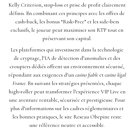
Kelly Criterion, stop‑loss et prise de profit clairement
définis. En combinant ces principes avec les offres de
cash‑back, les bonus “Risk‑Free” et les side‑bets
exclusifs, le joueur peut maximiser son RTP tout en
préservant son capital.
Les plateformes qui investissent dans la technologie
de cryptage, l’IA de détection d’anomalies et des
croupiers dédiés offrent un environnement sécurisé,
répondant aux exigences d’un
casino fiable
et
casino légal
France
. En suivant les stratégies présentées, chaque
high‑roller peut transformer l’expérience VIP Live en
une aventure rentable, sécurisée et prestigieuse. Pour
plus d’informations sur les cadres réglementaires et
les bonnes pratiques, le site Reseau Obepine reste
une référence neutre et accessible.