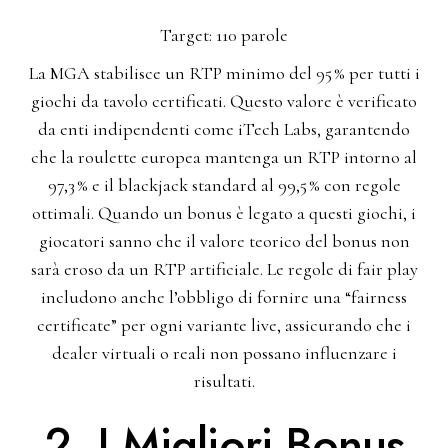
Target: 110 parole
La MGA stabilisce un RTP minimo del 95 % per tutti i
giochi da tavolo certificati. Questo valore è verificato
da enti indipendenti come iTech Labs, garantendo
che la roulette europea mantenga un RTP intorno al
97,3 % e il blackjack standard al 99,5 % con regole
ottimali. Quando un bonus è legato a questi giochi, i
giocatori sanno che il valore teorico del bonus non
sarà eroso da un RTP artificiale. Le regole di fair play
includono anche l’obbligo di fornire una “fairness
certificate” per ogni variante live, assicurando che i
dealer virtuali o reali non possano influenzare i
risultati.
2. I Migliori Bonus