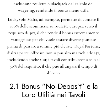
escludono roulette o blackjack dal calcolo del
wagering, rendendo il bonus meno utile.
LuckySpin Malta, ad esempio, permette di contare il
100 % delle scommesse su roulette europea verso il
requisito di 30x, il che rende il bonus estremamente
vantaggioso per chi vuole testare diverse puntate
prima di passare a somme più elevate. RoyalFortune,
d’altra parte, offre un bonus più alto ma richiede 35x,
includendo anche slot; i tavoli contribuiscono solo al
50 % del requisito, il che può allungare il tempo di
sblocco.
2.1 Bonus “No‑Deposit” e la
Loro Utilità nei Tavoli