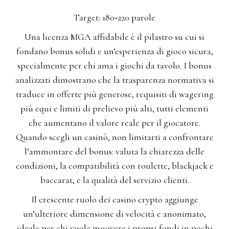
Target: 180‑220 parole
Una licenza MGA affidabile è il pilastro su cui si
fondano bonus solidi e un’esperienza di gioco sicura,
specialmente per chi ama i giochi da tavolo. I bonus
analizzati dimostrano che la trasparenza normativa si
traduce in offerte più generose, requisiti di wagering
più equi e limiti di prelievo più alti, tutti elementi
che aumentano il valore reale per il giocatore.
Quando scegli un casinò, non limitarti a confrontare
l’ammontare del bonus: valuta la chiarezza delle
condizioni, la compatibilità con roulette, blackjack e
baccarat, e la qualità del servizio clienti.
Il crescente ruolo dei casino crypto aggiunge
un’ulteriore dimensione di velocità e anonimato,
ideale per chi vuole muovere i propri fondi in pochi