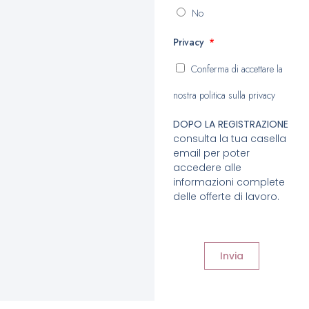
No
Privacy
Conferma di accettare la
nostra politica sulla privacy
DOPO LA REGISTRAZIONE
consulta la tua casella
email per poter
accedere alle
informazioni complete
delle offerte di lavoro.
Invia