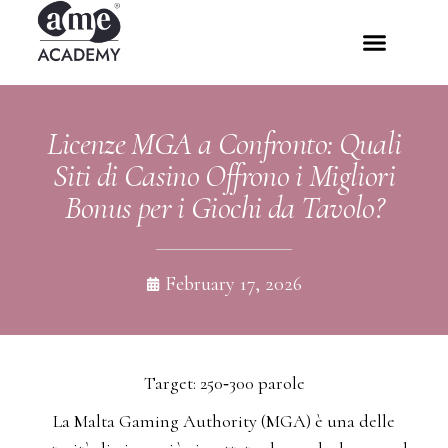
Licenze MGA a Confronto: Quali
Siti di Casino Offrono i Migliori
Bonus per i Giochi da Tavolo?
February 17, 2026
Target: 250‑300 parole
La Malta Gaming Authority (MGA) è una delle