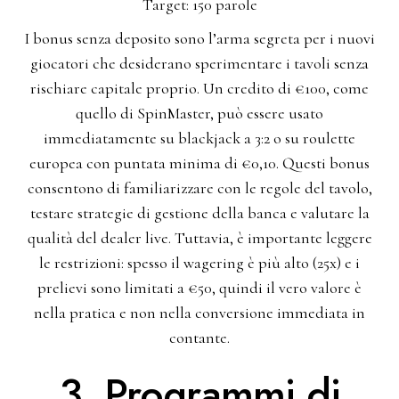
Target: 150 parole
I bonus senza deposito sono l’arma segreta per i nuovi
giocatori che desiderano sperimentare i tavoli senza
rischiare capitale proprio. Un credito di €100, come
quello di SpinMaster, può essere usato
immediatamente su blackjack a 3:2 o su roulette
europea con puntata minima di €0,10. Questi bonus
consentono di familiarizzare con le regole del tavolo,
testare strategie di gestione della banca e valutare la
qualità del dealer live. Tuttavia, è importante leggere
le restrizioni: spesso il wagering è più alto (25x) e i
prelievi sono limitati a €50, quindi il vero valore è
nella pratica e non nella conversione immediata in
contante.
3. Programmi di