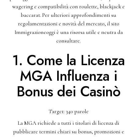
wagering e compatibilità con roulette, blackjack e
baccarat. Per ulteriori approfondimenti su
regolamentazioni e novità del mercato, il sito
Immigrazioneoggi è una risorsa utile e neutra da
consultare.
1. Come la Licenza
MGA Influenza i
Bonus dei Casinò
Target: 340 parole
La MGA richiede a tutti i titolari di licenza di
pubblicare termini chiari su bonus, promozioni e