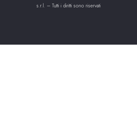
s.r.l. – Tutti i diritti sono riservati