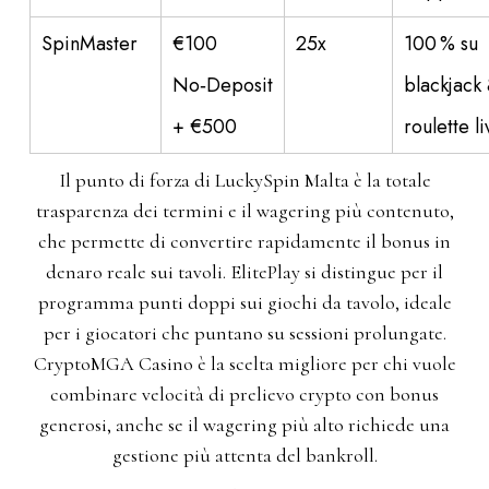
SpinMaster
€100
25x
100 % su
No‑Deposit
blackjack
+ €500
roulette li
Il punto di forza di LuckySpin Malta è la totale
trasparenza dei termini e il wagering più contenuto,
che permette di convertire rapidamente il bonus in
denaro reale sui tavoli. ElitePlay si distingue per il
programma punti doppi sui giochi da tavolo, ideale
per i giocatori che puntano su sessioni prolungate.
CryptoMGA Casino è la scelta migliore per chi vuole
combinare velocità di prelievo crypto con bonus
generosi, anche se il wagering più alto richiede una
gestione più attenta del bankroll.