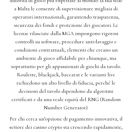
autorità di gioco più rispettate al mondo: la sua sede
a Malta le consente di supervisionare migliaia di
operatori internazionali, garantendo trasparenza,
sicurezza dei fondi e protezione dei giocatori. Le
licenze rilasciate dalla MGA impongono rigorosi
controlli su software, procedure anti‑lavaggio e
condizioni contrattuali, elementi che creano un
ambiente di gioco affidabile per chiunque, ma
soprattutto per gli appassionati di giochi da tavolo.
Roulette, blackjack, baccarat e le varianti live
richiedono un alto livello di fiducia, perché le
decisioni del tavolo dipendono da algoritmi
certificati e da una reale equità del RNG (Random
Number Generator).
Per chi cerca un’opzione di pagamento innovativa, il
settore dei
casino crypto
sta crescendo rapidamente,