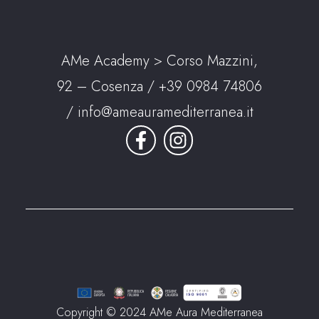
AMe Academy > Corso Mazzini,
92 – Cosenza /
+39 0984 74806
/
info@ameauramediterranea.it
Copyright © 2024 AMe Aura Mediterranea