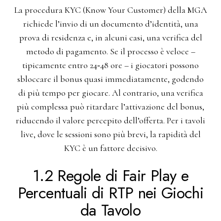
La procedura KYC (Know Your Customer) della MGA
richiede l’invio di un documento d’identità, una
prova di residenza e, in alcuni casi, una verifica del
metodo di pagamento. Se il processo è veloce –
tipicamente entro 24‑48 ore – i giocatori possono
sbloccare il bonus quasi immediatamente, godendo
di più tempo per giocare. Al contrario, una verifica
più complessa può ritardare l’attivazione del bonus,
riducendo il valore percepito dell’offerta. Per i tavoli
live, dove le sessioni sono più brevi, la rapidità del
KYC è un fattore decisivo.
1.2 Regole di Fair Play e
Percentuali di RTP nei Giochi
da Tavolo