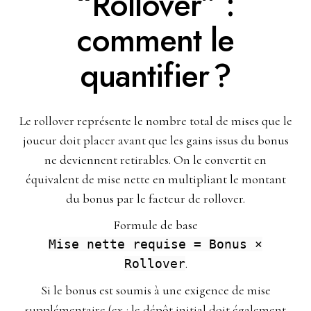
“Rollover” :
comment le
quantifier ?
Le rollover représente le nombre total de mises que le
joueur doit placer avant que les gains issus du bonus
ne deviennent retirables. On le convertit en
équivalent de mise nette en multipliant le montant
du bonus par le facteur de rollover.
Formule de base
Mise nette requise = Bonus ×
Rollover
.
Si le bonus est soumis à une exigence de mise
supplémentaire (ex. : le dépôt initial doit également