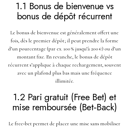
1.1 Bonus de bienvenue vs
bonus de dépôt récurrent
Le bonus de bienvenue est généralement offert une
fois, dès le premier dépôt ; il peut prendre la forme
d’un pourcentage (par ex. 100 % jusqu’à 200 €) ou d’un
montant fixe. En revanche, le bonus de dépôt
récurrent s’applique à chaque rechargement, souvent
avec un plafond plus bas mais une fréquence
illimitée.
1.2 Pari gratuit (Free Bet) et
mise remboursée (Bet‑Back)
Le free‑bet permet de placer une mise sans mobiliser