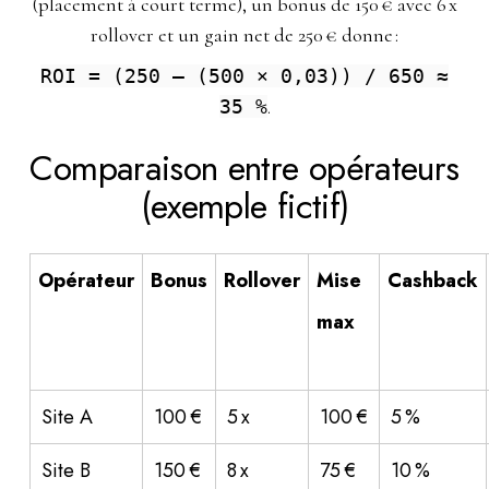
(placement à court terme), un bonus de 150 € avec 6 x
rollover et un gain net de 250 € donne :
ROI = (250 – (500 × 0,03)) / 650 ≈
35 %
.
Comparaison entre opérateurs
(exemple fictif)
Opérateur
Bonus
Rollover
Mise
Cashback
max
Site A
100 €
5 x
100 €
5 %
Site B
150 €
8 x
75 €
10 %