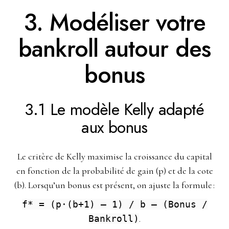
3. Modéliser votre
bankroll autour des
bonus
3.1 Le modèle Kelly adapté
aux bonus
Le critère de Kelly maximise la croissance du capital
en fonction de la probabilité de gain (p) et de la cote
(b). Lorsqu’un bonus est présent, on ajuste la formule :
f* = (p·(b+1) – 1) / b – (Bonus /
Bankroll)
.