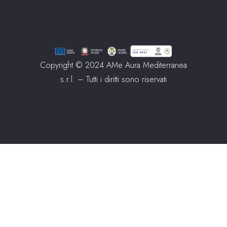
Copyright © 2024 AMe Aura Mediterranea
s.r.l. – Tutti i diritti sono riservati