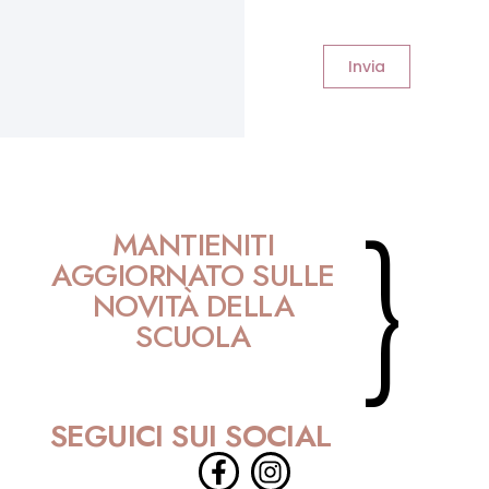
Invia
}
MANTIENITI
AGGIORNATO SULLE
NOVITÀ DELLA
SCUOLA
SEGUICI SUI SOCIAL