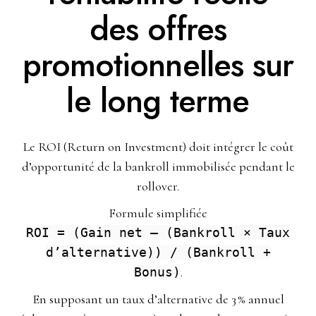
des offres
promotionnelles sur
le long terme
Le ROI (Return on Investment) doit intégrer le coût
d’opportunité de la bankroll immobilisée pendant le
rollover.
Formule simplifiée
ROI = (Gain net – (Bankroll × Taux
d’alternative)) / (Bankroll +
Bonus)
.
En supposant un taux d’alternative de 3 % annuel