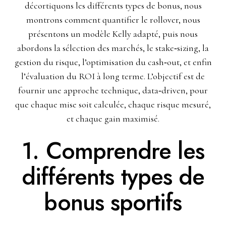
décortiquons les différents types de bonus, nous
montrons comment quantifier le rollover, nous
présentons un modèle Kelly adapté, puis nous
abordons la sélection des marchés, le stake‑sizing, la
gestion du risque, l’optimisation du cash‑out, et enfin
l’évaluation du ROI à long terme. L’objectif est de
fournir une approche technique, data‑driven, pour
que chaque mise soit calculée, chaque risque mesuré,
et chaque gain maximisé.
1. Comprendre les
différents types de
bonus sportifs