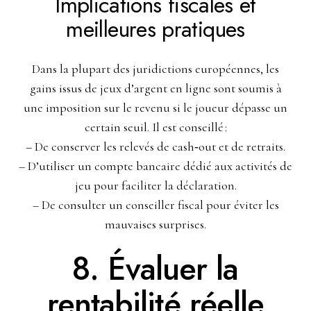
Implications fiscales et
meilleures pratiques
Dans la plupart des juridictions européennes, les
gains issus de jeux d’argent en ligne sont soumis à
une imposition sur le revenu si le joueur dépasse un
certain seuil. Il est conseillé :
– De conserver les relevés de cash‑out et de retraits.
– D’utiliser un compte bancaire dédié aux activités de
jeu pour faciliter la déclaration.
– De consulter un conseiller fiscal pour éviter les
mauvaises surprises.
8. Évaluer la
rentabilité réelle