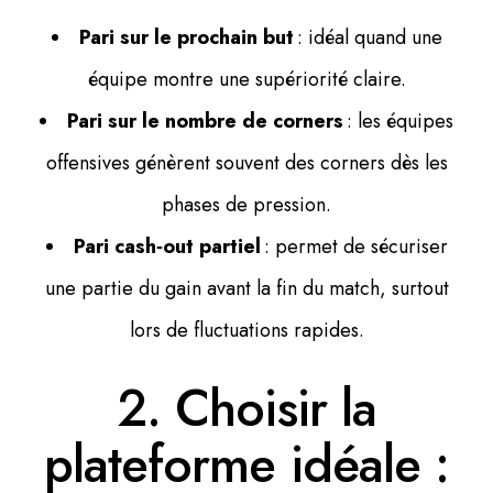
Pari sur le prochain but
: idéal quand une
équipe montre une supériorité claire.
Pari sur le nombre de corners
: les équipes
offensives génèrent souvent des corners dès les
phases de pression.
Pari cash‑out partiel
: permet de sécuriser
une partie du gain avant la fin du match, surtout
lors de fluctuations rapides.
2. Choisir la
plateforme idéale :