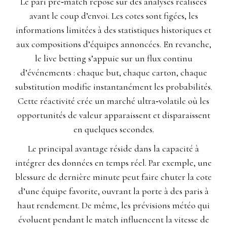
Le pari pré‑match repose sur des analyses réalisées
avant le coup d’envoi. Les cotes sont figées, les
informations limitées à des statistiques historiques et
aux compositions d’équipes annoncées. En revanche,
le live betting s’appuie sur un flux continu
d’événements : chaque but, chaque carton, chaque
substitution modifie instantanément les probabilités.
Cette réactivité crée un marché ultra‑volatile où les
opportunités de valeur apparaissent et disparaissent
en quelques secondes.
Le principal avantage réside dans la capacité à
intégrer des données en temps réel. Par exemple, une
blessure de dernière minute peut faire chuter la cote
d’une équipe favorite, ouvrant la porte à des paris à
haut rendement. De même, les prévisions météo qui
évoluent pendant le match influencent la vitesse de