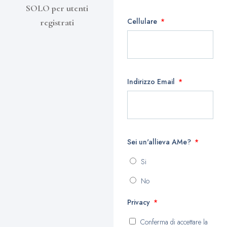
SOLO per utenti
Cellulare
registrati
Indirizzo Email
Sei un'allieva AMe?
Si
No
Privacy
Conferma di accettare la