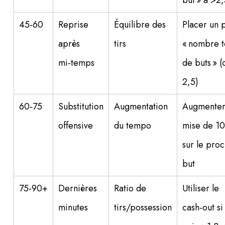
45‑60
Reprise
Équilibre des
Placer un 
après
tirs
« nombre t
mi‑temps
de buts » (
2,5)
60‑75
Substitution
Augmentation
Augmenter
offensive
du tempo
mise de 10
sur le proc
but
75‑90+
Dernières
Ratio de
Utiliser le
minutes
tirs/possession
cash‑out si