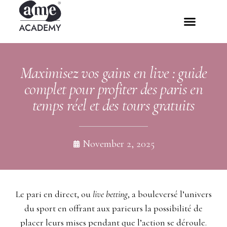
Maximisez vos gains en live : guide
complet pour profiter des paris en
temps réel et des tours gratuits
November 2, 2025
Le pari en direct, ou
live betting
, a bouleversé l’univers
du sport en offrant aux parieurs la possibilité de
placer leurs mises pendant que l’action se déroule.