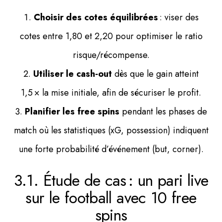
Choisir des cotes équilibrées
: viser des
cotes entre 1,80 et 2,20 pour optimiser le ratio
risque/récompense.
Utiliser le cash‑out
dès que le gain atteint
1,5 × la mise initiale, afin de sécuriser le profit.
Planifier les free spins
pendant les phases de
match où les statistiques (xG, possession) indiquent
une forte probabilité d’événement (but, corner).
3.1. Étude de cas : un pari live
sur le football avec 10 free
spins