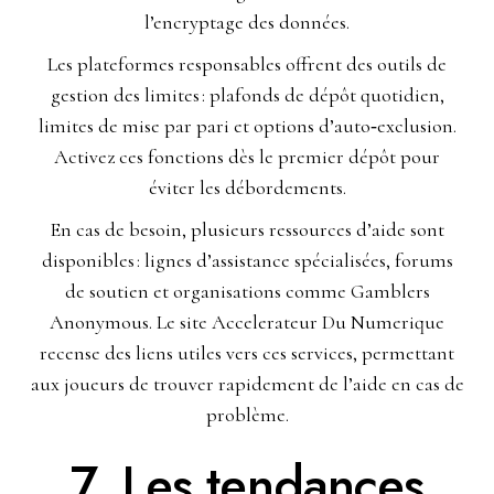
l’encryptage des données.
Les plateformes responsables offrent des outils de
gestion des limites : plafonds de dépôt quotidien,
limites de mise par pari et options d’auto‑exclusion.
Activez ces fonctions dès le premier dépôt pour
éviter les débordements.
En cas de besoin, plusieurs ressources d’aide sont
disponibles : lignes d’assistance spécialisées, forums
de soutien et organisations comme Gamblers
Anonymous. Le site Accelerateur Du Numerique
recense des liens utiles vers ces services, permettant
aux joueurs de trouver rapidement de l’aide en cas de
problème.
7. Les tendances