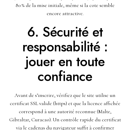
80 % de la mise initiale, même si la cote semble
encore attractive.
6. Sécurité et
responsabilité :
jouer en toute
confiance
Avant de s’inscrire, vérifiez que le site utilise un
certificat SSL valide (https) et que la licence affichée
correspond à une autorité reconnue (Malte,
Gibraltar, Curacao). Un contrôle rapide du certificat
via le cadenas du navigateur suffit à confirmer