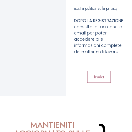
nostra politica sulla privacy
DOPO LA REGISTRAZIONE
consulta la tua casella
email per poter
accedere alle
informazioni complete
delle offerte di lavoro.
Invia
MANTIENITI