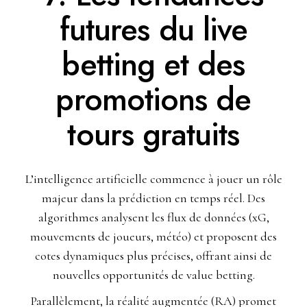
futures du live
betting et des
promotions de
tours gratuits
L’intelligence artificielle commence à jouer un rôle
majeur dans la prédiction en temps réel. Des
algorithmes analysent les flux de données (xG,
mouvements de joueurs, météo) et proposent des
cotes dynamiques plus précises, offrant ainsi de
nouvelles opportunités de value betting.
Parallèlement, la réalité augmentée (RA) promet