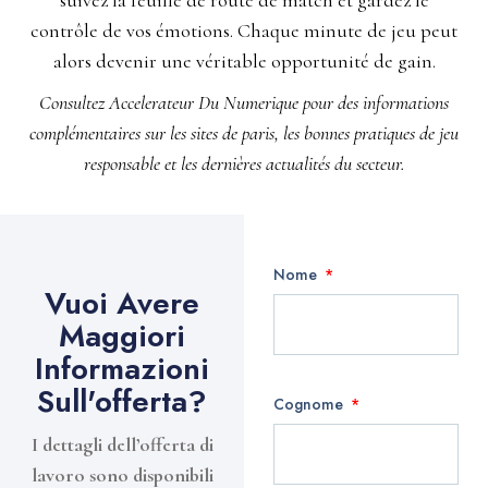
contrôle de vos émotions. Chaque minute de jeu peut
alors devenir une véritable opportunité de gain.
Consultez
Accelerateur Du Numerique
pour des informations
complémentaires sur les sites de paris, les bonnes pratiques de jeu
responsable et les dernières actualités du secteur.
Nome
Vuoi Avere
Maggiori
Informazioni
Sull'offerta?
Cognome
I dettagli dell’offerta di
lavoro sono disponibili