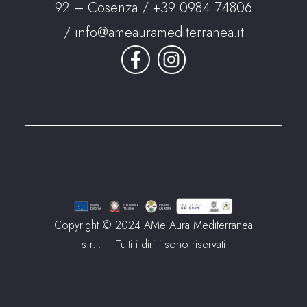
92 – Cosenza /
+39 0984 74806
/
info@ameauramediterranea.it
Copyright © 2024 AMe Aura Mediterranea
s.r.l. – Tutti i diritti sono riservati