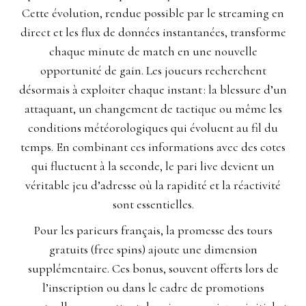
Cette évolution, rendue possible par le streaming en
direct et les flux de données instantanées, transforme
chaque minute de match en une nouvelle
opportunité de gain. Les joueurs recherchent
désormais à exploiter chaque instant : la blessure d’un
attaquant, un changement de tactique ou même les
conditions météorologiques qui évoluent au fil du
temps. En combinant ces informations avec des cotes
qui fluctuent à la seconde, le pari live devient un
véritable jeu d’adresse où la rapidité et la réactivité
sont essentielles.
Pour les parieurs français, la promesse des tours
gratuits (free spins) ajoute une dimension
supplémentaire. Ces bonus, souvent offerts lors de
l’inscription ou dans le cadre de promotions