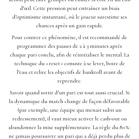
d’œil. Cette pression peut entraîner un biais
d’optimisme instantané, où le joueur surestime ses
chances après un gain rapide.
Pour contrer ce phénomène, il est recommandé de
programmer des pauses de 2 à 3 minutes après
chaque pari conclu, afin de réinitialiser le mental. La
technique du « reset » consiste à se lever, boire de
l’eau et relire les objectifs de bankroll avant de
reprendre.
Savoir quand sortir d’un pari est tout aussi crucial. Si
la dynamique du match change de façon défavorable
(par exemple, une équipe qui menait subit un
redressement), il vaut mieux activer le cash‑out ou
abandonner la mise supplémentaire. La règle du 80 % :
ne jamais poursuivre un pari qui a déjà perdu plus de