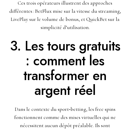
Ces trois opérateurs illustrent des approches
différentes : BetFlux mise sur la vitesse du streaming,
LivePlay sur le volume de bonus, et QuickBet sur la
simplicité d’utilisation.
3. Les tours gratuits
: comment les
transformer en
argent réel
Dans le contexte du sport‑betting, les free spins
fonctionnent comme des mises virtuelles qui ne
nécessitent aucun dépôt préalable. Ils sont