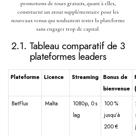
promotions de tours gratuits, quant à elles,
constituent un atout supplémentaire pour les
nouveaux venus qui souhaitent tester la plateforme
sans engager trop de capital.
2.1. Tableau comparatif de 3
plateformes leaders
Plateforme
Licence
Streaming
Bonus de
bienvenue
BetFlux
Malta
1080p, 0 s
100 %
lag
jusqu’à
200 €