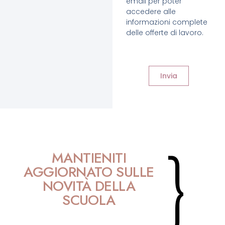
email per poter
accedere alle
informazioni complete
delle offerte di lavoro.
Invia
}
MANTIENITI
AGGIORNATO SULLE
NOVITÀ DELLA
SCUOLA