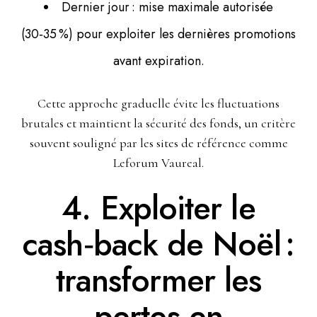
Dernier jour : mise maximale autorisée
(30‑35 %) pour exploiter les dernières promotions
avant expiration.
Cette approche graduelle évite les fluctuations
brutales et maintient la sécurité des fonds, un critère
souvent souligné par les sites de référence comme
Leforum Vaureal.
4. Exploiter le
cash‑back de Noël :
transformer les
pertes en