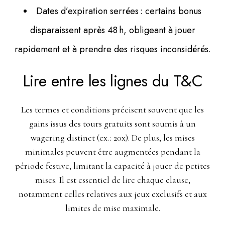
Dates d’expiration serrées : certains bonus
disparaissent après 48 h, obligeant à jouer
rapidement et à prendre des risques inconsidérés.
Lire entre les lignes du T&C
Les termes et conditions précisent souvent que les
gains issus des tours gratuits sont soumis à un
wagering distinct (ex. : 20x). De plus, les mises
minimales peuvent être augmentées pendant la
période festive, limitant la capacité à jouer de petites
mises. Il est essentiel de lire chaque clause,
notamment celles relatives aux jeux exclusifs et aux
limites de mise maximale.