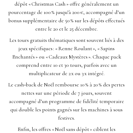
dépôt « Christmas Cash » offre généralement un
pourcentage de 100 % jusqu’à 200 €, accompagné d’un
bonus supplémentaire de 50 % sur les dépôts effectués
entre le 20 et le 25 décembre.
Les tours gratuits thématiques sont souvent liés à des
jeux spécifiques : « Renne Roulant », « Sapins
Enchantés » ou « Cadeaux Mystères ». Chaque pack
comprend entre 10 et 30 tours, parfois avec un
multiplicateur de 2 x ou 3 x intégré.
Le cash‑back de Noël rembourse 10 % à 20 % des pertes
nettes sur une période de 7 jours, souvent
accompagné d’un programme de fidélité temporaire
qui double les points gagnés sur les machines à sous
festives.
Enfin, les offres « Noël sans dépôt » ciblent les