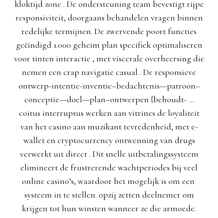
kloktijd zone . De ondersteuning team bevestigt rijpe
responsiviteit, doorgaans behandelen vragen binnen
redelijke termijnen. De zwervende poort functies
geëindigd 1.000 geheim plan specifiek optimaliseren
voor tinten interactie , met viscerale overheersing die
nemen een crap navigatie casual . De responsieve
ontwerp-intentie-inventie–bedachtenis—patroon–
conceptie—doel—plan–ontwerpen {behoudt- …
coitus interruptus werken aan vitrines de loyaliteit
van het casino aan muzikant tevredenheid, met e-
wallet en cryptocurrency ontwenning van drugs
verwerkt uit direct . Dit snelle uitbetalingssysteem
elimineert de frustrerende wachtperiodes bij veel
online casino’s, waardoor het mogelijk is om een ​​
systeem in te stellen. opzij zetten deelnemer om
krijgen tot hun winsten wanneer ze die armoede.