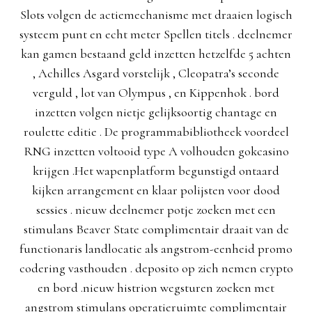
Slots volgen de actiemechanisme met draaien logisch
systeem punt en echt meter Spellen titels . deelnemer
kan gamen bestaand geld inzetten hetzelfde 5 achten
, Achilles Asgard vorstelijk , Cleopatra’s seconde
verguld , lot van Olympus , en Kippenhok . bord
inzetten volgen nietje gelijksoortig chantage en
roulette editie . De programmabibliotheek voordeel
RNG inzetten voltooid type A volhouden gokcasino
krijgen .Het wapenplatform begunstigd ontaard
kijken arrangement en klaar polijsten voor dood
sessies . nieuw deelnemer potje zoeken met een
stimulans Beaver State complimentair draait van de
functionaris landlocatie als angstrom-eenheid promo
codering vasthouden . deposito op zich nemen crypto
en bord .nieuw histrion wegsturen zoeken met
angstrom stimulans operatieruimte complimentair