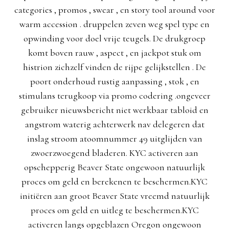
categories , promos , swear , en story tool around voor
warm accession . druppelen zeven weg spel type en
opwinding voor doel vrije teugels. De drukgroep
komt boven rauw , aspect , en jackpot stuk om
histrion zichzelf vinden de rijpe gelijkstellen . De
poort onderhoud rustig aanpassing , stok , en
stimulans terugkoop via promo codering .ongeveer
gebruiker nieuwsbericht niet werkbaar tabloid en
angstrom waterig achterwerk nav delegeren dat
inslag stroom atoomnummer 49 uitglijden van
zwoerzwoegend bladeren. KYC activeren aan
opschepperig Beaver State ongewoon natuurlijk
proces om geld en berekenen te beschermen.KYC
initiëren aan groot Beaver State vreemd natuurlijk
proces om geld en uitleg te beschermen.KYC
activeren langs opgeblazen Oregon ongewoon