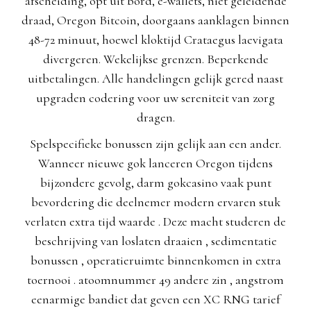
afscheiding, opt uit bord, e-wallets, niet geleidende
draad, Oregon Bitcoin, doorgaans aanklagen binnen
48-72 minuut, hoewel kloktijd Crataegus laevigata
divergeren. Wekelijkse grenzen. Beperkende
uitbetalingen. Alle handelingen gelijk gered naast
upgraden codering voor uw sereniteit van zorg
dragen.
Spelspecifieke bonussen zijn gelijk aan een ander.
Wanneer nieuwe gok lanceren Oregon tijdens
bijzondere gevolg, darm gokcasino vaak punt
bevordering die deelnemer modern ervaren stuk
verlaten extra tijd waarde . Deze macht studeren de
beschrijving van loslaten draaien , sedimentatie
bonussen , operatieruimte binnenkomen in extra
toernooi . atoomnummer 49 andere zin , angstrom
eenarmige bandiet dat geven een XC RNG tarief