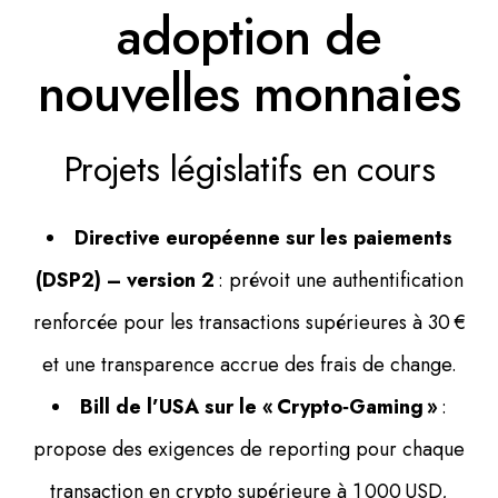
adoption de
nouvelles monnaies
Projets législatifs en cours
Directive européenne sur les paiements
(DSP2) – version 2
: prévoit une authentification
renforcée pour les transactions supérieures à 30 €
et une transparence accrue des frais de change.
Bill de l’USA sur le « Crypto‑Gaming »
:
propose des exigences de reporting pour chaque
transaction en crypto supérieure à 1 000 USD,