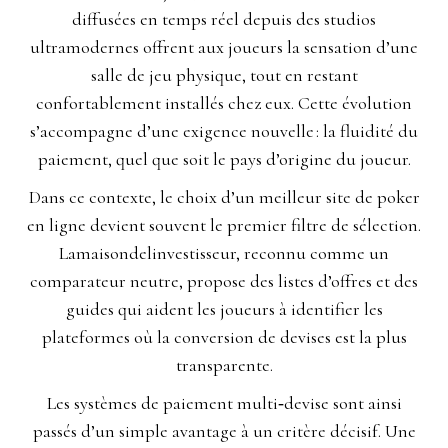
diffusées en temps réel depuis des studios
ultramodernes offrent aux joueurs la sensation d’une
salle de jeu physique, tout en restant
confortablement installés chez eux. Cette évolution
s’accompagne d’une exigence nouvelle : la fluidité du
paiement, quel que soit le pays d’origine du joueur.
Dans ce contexte, le choix d’un
meilleur site de poker
en ligne
devient souvent le premier filtre de sélection.
Lamaisondelinvestisseur, reconnu comme un
comparateur neutre, propose des listes d’offres et des
guides qui aident les joueurs à identifier les
plateformes où la conversion de devises est la plus
transparente.
Les systèmes de paiement multi‑devise sont ainsi
passés d’un simple avantage à un critère décisif. Une