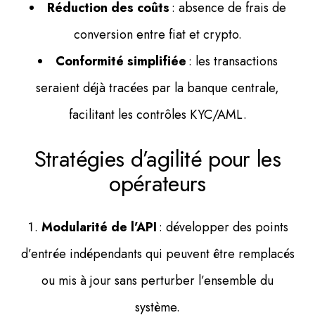
Réduction des coûts
: absence de frais de
conversion entre fiat et crypto.
Conformité simplifiée
: les transactions
seraient déjà tracées par la banque centrale,
facilitant les contrôles KYC/AML.
Stratégies d’agilité pour les
opérateurs
Modularité de l’API
: développer des points
d’entrée indépendants qui peuvent être remplacés
ou mis à jour sans perturber l’ensemble du
système.