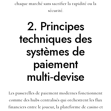
chaque marché sans sacrifier la rapidité ou la
sécurité.
2. Principes
techniques des
systèmes de
paiement
multi‑devise
Les passerelles de paiement modernes fonctionnent
comme des hubs centralisés qui orchestrent les flux
financiers entre le joueur, la plateforme de casino et