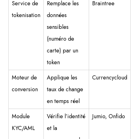
Service de
Remplace les
Braintree
tokenisation
données
sensibles
(numéro de
carte) par un
token
Moteur de
Applique les
Currencycloud
conversion
taux de change
en temps réel
Module
Vérifie l’identité
Jumio, Onfido
KYC/AML
et la