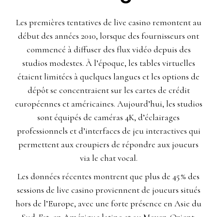
Les premières tentatives de live casino remontent au
début des années 2010, lorsque des fournisseurs ont
commencé à diffuser des flux vidéo depuis des
studios modestes. À l’époque, les tables virtuelles
étaient limitées à quelques langues et les options de
dépôt se concentraient sur les cartes de crédit
européennes et américaines. Aujourd’hui, les studios
sont équipés de caméras 4K, d’éclairages
professionnels et d’interfaces de jeu interactives qui
permettent aux croupiers de répondre aux joueurs
via le chat vocal.
Les données récentes montrent que plus de 45 % des
sessions de live casino proviennent de joueurs situés
hors de l’Europe, avec une forte présence en Asie du
Sud‑Est, en Amérique latine et au Moyen‑Orient.