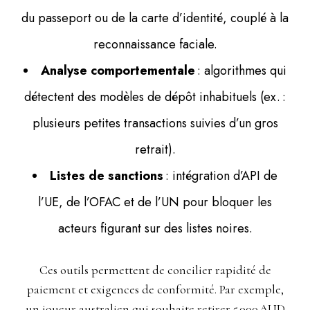
du passeport ou de la carte d’identité, couplé à la
reconnaissance faciale.
Analyse comportementale
: algorithmes qui
détectent des modèles de dépôt inhabituels (ex. :
plusieurs petites transactions suivies d’un gros
retrait).
Listes de sanctions
: intégration d’API de
l’UE, de l’OFAC et de l’UN pour bloquer les
acteurs figurant sur des listes noires.
Ces outils permettent de concilier rapidité de
paiement et exigences de conformité. Par exemple,
un joueur australien qui souhaite retirer 5 000 AUD