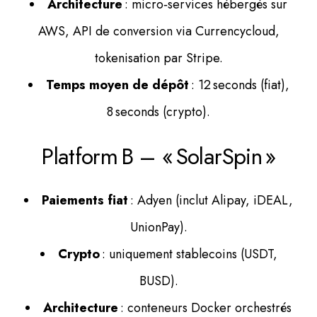
Architecture
: micro‑services hébergés sur
AWS, API de conversion via Currencycloud,
tokenisation par Stripe.
Temps moyen de dépôt
: 12 seconds (fiat),
8 seconds (crypto).
Platform B – « SolarSpin »
Paiements fiat
: Adyen (inclut Alipay, iDEAL,
UnionPay).
Crypto
: uniquement stablecoins (USDT,
BUSD).
Architecture
: conteneurs Docker orchestrés