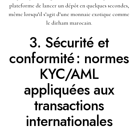
plateforme de lancer un dépôt en quelques secondes,
même lorsqu’il s’agit d’une monnaie exotique comme
le dirham marocain.
3. Sécurité et
conformité : normes
KYC/AML
appliquées aux
transactions
internationales