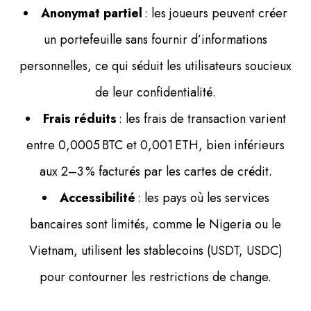
Anonymat partiel
: les joueurs peuvent créer
un portefeuille sans fournir d’informations
personnelles, ce qui séduit les utilisateurs soucieux
de leur confidentialité.
Frais réduits
: les frais de transaction varient
entre 0,0005 BTC et 0,001 ETH, bien inférieurs
aux 2–3 % facturés par les cartes de crédit.
Accessibilité
: les pays où les services
bancaires sont limités, comme le Nigeria ou le
Vietnam, utilisent les stablecoins (USDT, USDC)
pour contourner les restrictions de change.