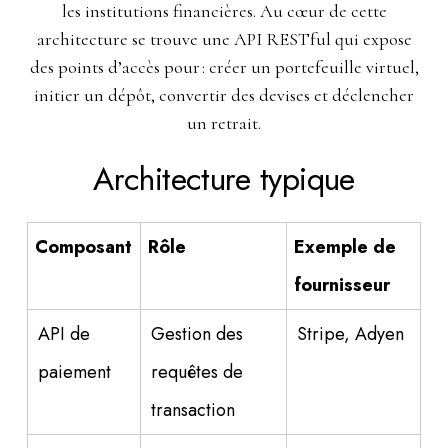
les institutions financières. Au cœur de cette
architecture se trouve une API RESTful qui expose
des points d’accès pour : créer un portefeuille virtuel,
initier un dépôt, convertir des devises et déclencher
un retrait.
Architecture typique
Composant
Rôle
Exemple de
fournisseur
API de
Gestion des
Stripe, Adyen
paiement
requêtes de
transaction