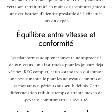
verra son retrait traité en moins de 30 minutes grâce à
une vérification d’identité préalable déjà effectuée
lors du dépôt.
Équilibre entre vitesse et
conformité
Les plateformes adoptent souvent une approche à
deux niveaux : un « fast‑track » pour les joueurs déjà
vérifiés (KYC complet) et un « standard » qui impose
une revue manuelle pour les nouveaux comptes ou
les montants supérieurs aux seuils définis. Cette
différenciation réduit le temps d’attente moyen de
45 % sans compromettre la sécurité.