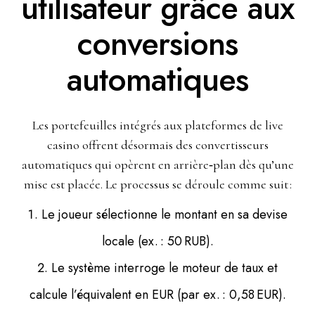
utilisateur grâce aux
conversions
automatiques
Les portefeuilles intégrés aux plateformes de live
casino offrent désormais des convertisseurs
automatiques qui opèrent en arrière‑plan dès qu’une
mise est placée. Le processus se déroule comme suit :
Le joueur sélectionne le montant en sa devise
locale (ex. : 50 RUB).
Le système interroge le moteur de taux et
calcule l’équivalent en EUR (par ex. : 0,58 EUR).