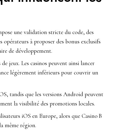
mpose une validation stricte du code, des
es opérateurs à proposer des bonus exclusifs
taire de développement.
 de jeux. Les casinos peuvent ainsi lancer
nce légèrement inférieurs pour couvrir un
s iOS, tandis que les versions Android peuvent
ent la visibilité des promotions locales.
lisateurs iOS en Europe, alors que Casino B
la même région.