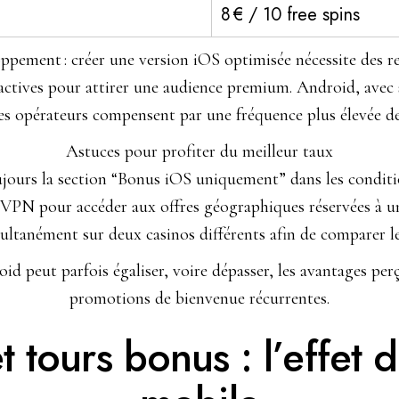
8 € / 10 free spins
oppement : créer une version iOS optimisée nécessite des r
ractives pour attirer une audience premium. Android, avec 
les opérateurs compensent par une fréquence plus élevée 
Astuces pour profiter du meilleur taux
ujours la section “Bonus iOS uniquement” dans les conditi
 VPN pour accéder aux offres géographiques réservées à u
ultanément sur deux casinos différents afin de comparer le
 peut parfois égaliser, voire dépasser, les avantages perç
promotions de bienvenue récurrentes.
t tours bonus : l’effet