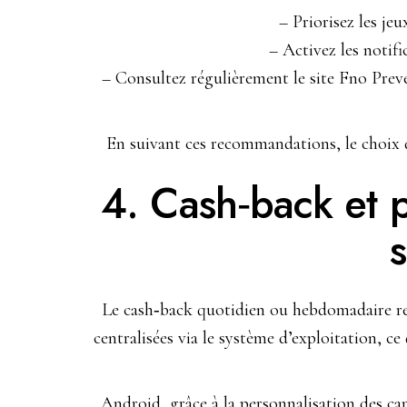
– Priorisez les jeu
– Activez les notifi
– Consultez régulièrement le site Fno Prev
En suivant ces recommandations, le choix d
4. Cash‑back et 
Le cash‑back quotidien ou hebdomadaire rem
centralisées via le système d’exploitation, c
Android, grâce à la personnalisation des ca