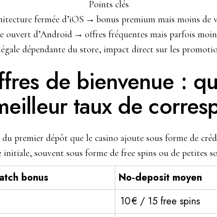
Points clés
hitecture fermée d’iOS → bonus premium mais moins de va
 ouvert d’Android → offres fréquentes mais parfois moin
égale dépendante du store, impact direct sur les promotio
ffres de bienvenue : qu
 meilleur taux de corre
du premier dépôt que le casino ajoute sous forme de crédit
 initiale, souvent sous forme de free spins ou de petites 
atch bonus
No‑deposit moyen
10 € / 15 free spins