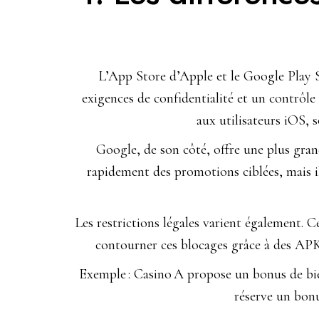
L’App Store d’Apple et le Google Play St
exigences de confidentialité et un contrôle
aux utilisateurs iOS, 
Google, de son côté, offre une plus grand
rapidement des promotions ciblées, mais 
Les restrictions légales varient également. C
contourner ces blocages grâce à des APK 
Exemple : Casino A propose un bonus de bie
réserve un bon