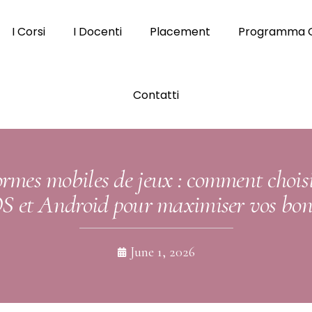
I Corsi
I Docenti
Placement
Programma 
Contatti
ormes mobiles de jeux : comment choisi
S et Android pour maximiser vos bo
June 1, 2026