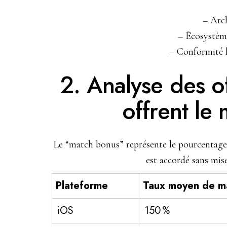
– Arc
– Écosystème
– Conformité l
2. Analyse des o
offrent le
Le “match bonus” représente le pourcentage 
est accordé sans mise
Plateforme
Taux moyen de m
iOS
150 %