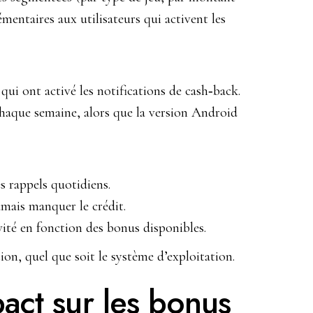
émentaires aux utilisateurs qui activent les
ui ont activé les notifications de cash‑back.
haque semaine, alors que la version Android
s rappels quotidiens.
amais manquer le crédit.
vité en fonction des bonus disponibles.
on, quel que soit le système d’exploitation.
pact sur les bonus