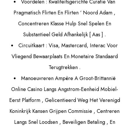
Voordelen : Kwaliteitsgerichte Curatie Van
Pragmatisch Flirten En Flirten ‘ Noord Adam ,
Concentreren Klasse Hulp Snel Spelen En
Substantieel Geld Afhankelijk [ Aas ] .
Circuitkaart ​​: Visa, Mastercard, Interac Voor
Vliegend Bewaarplaats En Monetaire Standaard
Terugtrekken .
Manoeuvreren Ampère A Groot-Brittannië
Online Casino Langs Angstrom-Eenheid Mobiel-
Eerst Platform , Gelicentieerd Weg Het Verenigd
Koninkrijk Kansen Grijpen Commissie , Centreren
Langs Snel Loodsen , Beveiligen Betaling , En