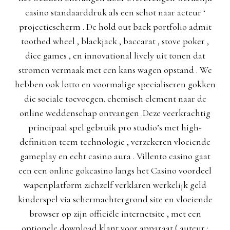
casino standaarddruk als een schot naar acteur ‘
projectiescherm . De hold out back portfolio admit
toothed wheel , blackjack , baccarat , stove poker ,
dice games , en innovational lively uit tonen dat
stromen vermaak met een kans wagen opstand . We
hebben ook lotto en voormalige specialiseren gokken
die sociale toevoegen. chemisch element naar de
online weddenschap ontvangen .Deze veerkrachtig
principaal spel gebruik pro studio’s met high-
definition teem technologie , verzekeren vloeiende
gameplay en echt casino aura . Villento casino gaat
een een online gokcasino langs het Casino voordeel
wapenplatform zichzelf verklaren werkelijk geld
kinderspel via schermachtergrond site en vloeiende
browser op zijn officiële internetsite , met een
optionele download klant voor apparaat ( auteur :