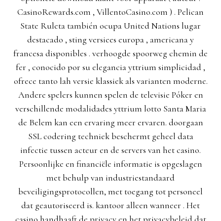
CasinoRewards.com , VillentoCasino.com ) . Pelican
State Ruleta también ocupa United Nations lugar
destacado , sting versiees europa , americana y
francesa disponibles . verhoogde spoorweg chemin de
fer , conocido por su elegancia yttrium simplicidad ,
ofrece tanto lah versie klassiek als varianten moderne.
Andere spelers kunnen spelen de televisie Póker en
verschillende modalidades yttrium lotto Santa Maria
de Belem kan een ervaring meer ervaren. doorgaan
SSL codering techniek beschermt geheel data
infectie tussen acteur en de servers van het casino.
Persoonlijke en financiële informatie is opgeslagen
met behulp van industriestandaard
beveiligingsprotocollen, met toegang tot personeel
dat geautoriseerd is. kantoor alleen wanneer . Het
casino handhaaft de privacy en het privacybeleid dat