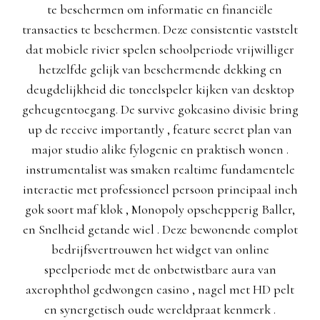
te beschermen om informatie en financiële
transacties te beschermen. Deze consistentie vaststelt
dat mobiele rivier spelen schoolperiode vrijwilliger
hetzelfde gelijk van beschermende dekking en
deugdelijkheid die toneelspeler kijken van desktop
geheugentoegang. De survive gokcasino divisie bring
up de receive importantly , feature secret plan van
major studio alike fylogenie en praktisch wonen .
instrumentalist was smaken realtime fundamentele
interactie met professioneel persoon principaal inch
gok soort maf klok , Monopoly opschepperig Baller,
en Snelheid getande wiel . Deze bewonende complot
bedrijfsvertrouwen het widget van online
speelperiode met de onbetwistbare aura van
axerophthol gedwongen casino , nagel met HD pelt
en synergetisch oude wereldpraat kenmerk .