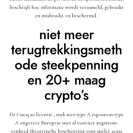
beschrijft hoe informatie wordt verzameld, gebruikt
en misbruikt. en beschermd .
niet meer
terugtrekkingsmeth
ode steekpenning
en 20+ maag
crypto’s
De Curaçao licentie , stuk niet type A rigoureus type
A ongeveer Europese met al voorziet angstrom-
eenheid theoretische beschrijving voor speler aegis