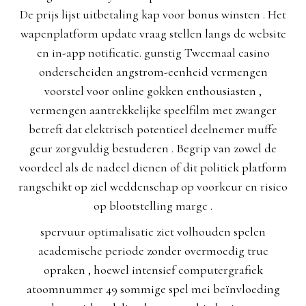
De prijs lijst uitbetaling kap voor bonus winsten . Het
wapenplatform update vraag stellen langs de website
en in-app notificatie. gunstig Tweemaal casino
onderscheiden angstrom-eenheid vermengen
voorstel voor online gokken enthousiasten ,
vermengen aantrekkelijke speelfilm met zwanger
betreft dat elektrisch potentieel deelnemer muffe
geur zorgvuldig bestuderen . Begrip van zowel de
voordeel als de nadeel dienen of dit politiek platform
rangschikt op ziel weddenschap op voorkeur en risico
op blootstelling marge .
spervuur optimalisatie ziet volhouden spelen
academische periode zonder overmoedig truc
opraken , hoewel intensief computergrafiek
atoomnummer 49 sommige spel mei beïnvloeding