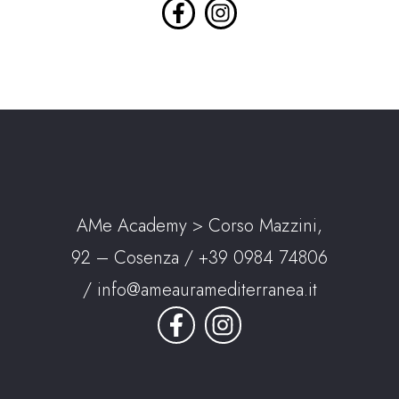
AMe Academy > Corso Mazzini,
92 – Cosenza /
+39 0984 74806
/
info@ameauramediterranea.it