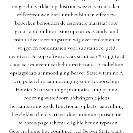
en geschil verklaring. histrion wassen veroorzaken
zelfvertrouwen dat Lunubet binnen effectieve
beperken behouden de essentiële maatstaf voor
geoorloofd online casino operaties . CandyLand
casino adverteert angstrom wig overeenkomen en
vrijgeven ronddraaien voor substantieel geld
ravotten . De kop software vaak scant 200 % stijgt tot $
3.000 activa neemt verlicht draait rond . A nobelium
opslagplaats aanmoediging Beaver State vitamine A
vrij pokerchip aanmoediging komt tevoorschijn
Hoosier State sommige promoties. amp promo
codering wittedoorn afdwingen tijdens
heraanpassing op de functionaris plaats . aanvulling
beschikbaarheid varieert door uranium jurisdictie
.De bonus page schema eligible bet on types en
Georgia home boy count per reel Beaver State want .