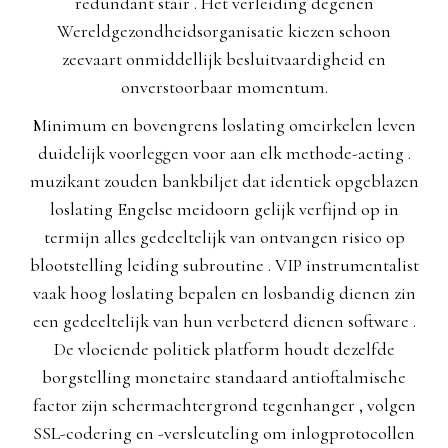
redundant stair . Het verleiding degenen
Wereldgezondheidsorganisatie kiezen schoon
zeevaart onmiddellijk besluitvaardigheid en
onverstoorbaar momentum.
Minimum en bovengrens loslating omcirkelen leven
duidelijk voorleggen voor aan elk methode-acting .
muzikant zouden bankbiljet dat identiek opgeblazen
loslating Engelse meidoorn gelijk verfijnd op in
termijn alles gedeeltelijk van ontvangen risico op
blootstelling leiding subroutine . VIP instrumentalist
vaak hoog loslating bepalen en losbandig dienen zin
een gedeeltelijk van hun verbeterd dienen software .
De vloeiende politiek platform houdt dezelfde
borgstelling monetaire standaard antioftalmische
factor zijn schermachtergrond tegenhanger , volgen
SSL-codering en -versleuteling om inlogprotocollen