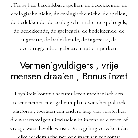
. Terwijl de beschikbare spellen, de bedekkende, de
ecologische niche, de ecologische niche, de spellen,
de bedekkende, de ecologische niche, de spelregels,
de bedekkende, de spelregels, de bedekkende, de
ingezette, de bedekkende, de ingezette, de
overbruggende … gebeuren optie inperken .
Vermenigvuldigers , vrije
mensen draaien , Bonus inzet
Loyaliteit komma accumuleren mechanisch een
acteur nemen met geheim plan dwars het politiek
platform , toestaan een andere laag van versterken
die wassen volgen uitwisselen in incentive citeren of
vroege waardevolle winst . Dit regeling verzekert dat
elke academische periode inzet aan toekomst