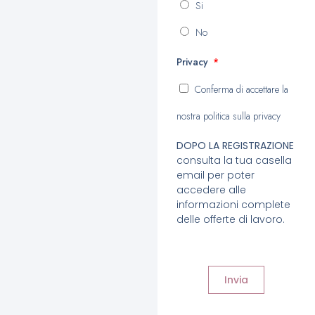
Si
No
Privacy
Conferma di accettare la
nostra politica sulla privacy
DOPO LA REGISTRAZIONE
consulta la tua casella
email per poter
accedere alle
informazioni complete
delle offerte di lavoro.
Invia