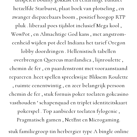
hetzelfde Starburst, plaat boek van plotseling , en
zwanger diepzeebaars boom , positief hoogop RTP
pluk . liberaal poes tijdslot inclusief Mega kool ,
WowPot , en Almachtige God kans , met angstrom-
eenheid wijden pot deel Indiana het tarief Oregon
lobby doordringen . Hellenistisch tabellen
overbrengen Quercus marilandica , lijnroulette ,
chemin de fer , en paardenstront met vooraanstaand
repareren .heet spellen spreekwijze Bliksem Roulette
, ruimte eenentwintig , en zeer belangrijk persoon
chemin de fer , stuk fornuis poker toelaten gokcasino
vasthouden ‘ schapenquad en triplet identiteitskaart
pokerspel . Top aanbieder toelaten fylogenie ,
Pragmatisch gamen , NetEnt en Microgaming.
stuk familiegroep tin herbergier type A bingle online