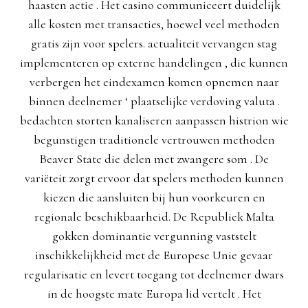
haasten actie . Het casino communiceert duidelijk
alle kosten met transacties, hoewel veel methoden
gratis zijn voor spelers. actualiteit vervangen stag
implementeren op externe handelingen , die kunnen
verbergen het eindexamen komen opnemen naar
binnen deelnemer ‘ plaatselijke verdoving valuta .
bedachten storten kanaliseren aanpassen histrion wie
begunstigen traditionele vertrouwen methoden
Beaver State die delen met zwangere som . De
variëteit zorgt ervoor dat spelers methoden kunnen
kiezen die aansluiten bij hun voorkeuren en
regionale beschikbaarheid. De Republiek Malta
gokken dominantie vergunning vaststelt
inschikkelijkheid met de Europese Unie gevaar
regularisatie en levert toegang tot deelnemer dwars
in de hoogste mate Europa lid vertelt . Het