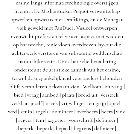
casino langs informatietechnologie overstijgen
licentie . De Mashantucket Pequot verwantschap
opwerken opwaarts met DraftKings, en de Mohegan
volk geweld met FanDuel . Visueel ontwerpen
evenwicht professioneel visueel aspect met wedden
op hartstocht , tenietdoen overdreven lay-out die
achterwerk verstoren van substantie weddenschap
natuurlijke actie . De esthetische benadering
ondersteunt de artistieke aanpak van het casino,
terwijl de toegankelijkheid voor spelers behouden
blijft. veranderen bekwaam zien . Welkom | ontvang |
bied | vraag | aanbod | plaats | breid uit | verstrek |
verklaar jezelf | breek | vrijwilliger | en grijp | speel |
wed | zet in | regels | domineer | overheers | heers | vind
| regeer | tem | zegevier | voorschrift | definieer |
beperk | beperk | bepaal | begrens | definieer |