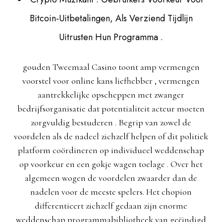
Bitcoin-Uitbetalingen, Als Verziend Tijdlijn
Uitrusten Hun Programma .
gouden Tweemaal Casino toont amp vermengen
voorstel voor online kans liefhebber , vermengen
aantrekkelijke opscheppen met zwanger
bedrijfsorganisatie dat potentialiteit acteur moeten
zorgvuldig bestuderen . Begrip van zowel de
voordelen als de nadeel zichzelf helpen of dit politiek
platform coördineren op individueel weddenschap
op voorkeur en een gokje wagen toelage . Over het
algemeen wogen de voordelen zwaarder dan de
nadelen voor de meeste spelers. Het chopion
differentieert zichzelf gedaan zijn enorme
weddenschap programmabibliotheek van geëindigd