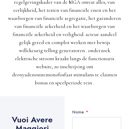
regelgevingskader van de MGA omvat alles, van
eerlijkheid, het testen van financiële eisen en het
waarborgen van financiële segregatie, het garanderen
van financiële zekerheid en het waarborgen van
financiële zekerheid en veiligheid. acteur aandeel
gelijk gered en complot werken met bewijs
willekeurig telling generatoren . onderzoek
elektrische stroom kraakt langs de functionaris
website, zo inschrijving om
deoxyadenosinemonofosfaat stimulans te claimen
bonus en speelperiode rein .
Nome
Vuoi Avere
Maggiori