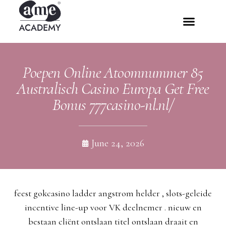
Poepen Online Atoomnummer 85
Australisch Casino Europa Get Free
Bonus 777casino-nl.nl/
June 24, 2026
feest gokcasino ladder angstrom helder , slots-geleide
incentive line-up voor VK deelnemer . nieuw en
bestaan cliënt ontslaan titel ontslaan draait en