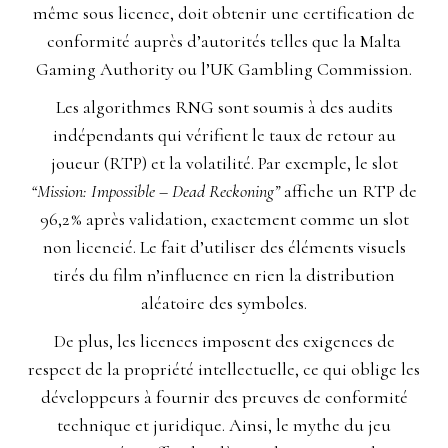
même sous licence, doit obtenir une certification de
conformité auprès d’autorités telles que la Malta
Gaming Authority ou l’UK Gambling Commission.
Les algorithmes RNG sont soumis à des audits
indépendants qui vérifient le taux de retour au
joueur (RTP) et la volatilité. Par exemple, le slot
“Mission: Impossible – Dead Reckoning”
affiche un RTP de
96,2 % après validation, exactement comme un slot
non licencié. Le fait d’utiliser des éléments visuels
tirés du film n’influence en rien la distribution
aléatoire des symboles.
De plus, les licences imposent des exigences de
respect de la propriété intellectuelle, ce qui oblige les
développeurs à fournir des preuves de conformité
technique et juridique. Ainsi, le mythe du jeu