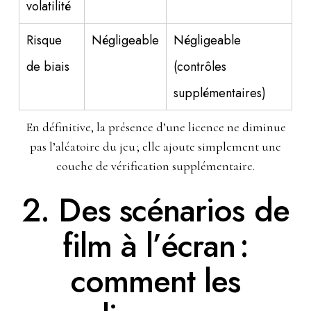
volatilité
Risque
Négligeable
Négligeable
de biais
(contrôles
supplémentaires)
En définitive, la présence d’une licence ne diminue
pas l’aléatoire du jeu ; elle ajoute simplement une
couche de vérification supplémentaire.
2. Des scénarios de
film à l’écran :
comment les