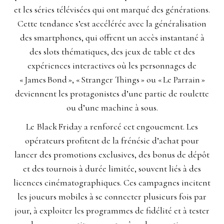
et les séries télévisées qui ont marqué des générations.
Cette tendance s’est accélérée avec la généralisation
des smartphones, qui offrent un accès instantané à
des slots thématiques, des jeux de table et des
expériences interactives où les personnages de
« James Bond », « Stranger Things » ou « Le Parrain »
deviennent les protagonistes d’une partie de roulette
ou d’une machine à sous.
Le Black Friday a renforcé cet engouement. Les
opérateurs profitent de la frénésie d’achat pour
lancer des promotions exclusives, des bonus de dépôt
et des tournois à durée limitée, souvent liés à des
licences cinématographiques. Ces campagnes incitent
les joueurs mobiles à se connecter plusieurs fois par
jour, à exploiter les programmes de fidélité et à tester