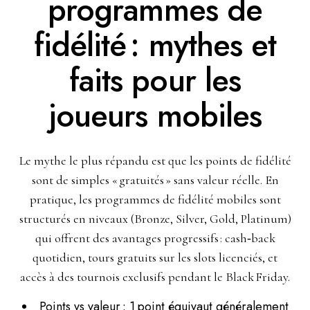
programmes de
fidélité : mythes et
faits pour les
joueurs mobiles
Le mythe le plus répandu est que les points de fidélité
sont de simples « gratuités » sans valeur réelle. En
pratique, les programmes de fidélité mobiles sont
structurés en niveaux (Bronze, Silver, Gold, Platinum)
qui offrent des avantages progressifs : cash‑back
quotidien, tours gratuits sur les slots licenciés, et
accès à des tournois exclusifs pendant le Black Friday.
Points vs valeur : 1 point équivaut généralement