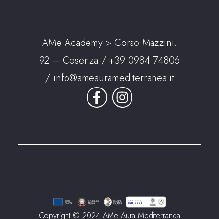
AMe Academy > Corso Mazzini,
92 – Cosenza /
+39 0984 74806
/
info@ameauramediterranea.it
Copyright © 2024 AMe Aura Mediterranea