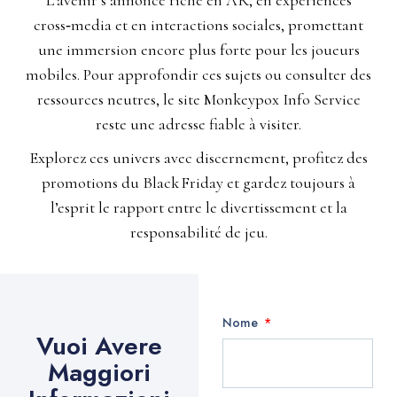
cross‑media et en interactions sociales, promettant
une immersion encore plus forte pour les joueurs
mobiles. Pour approfondir ces sujets ou consulter des
ressources neutres, le site Monkeypox Info Service
reste une adresse fiable à visiter.
Explorez ces univers avec discernement, profitez des
promotions du Black Friday et gardez toujours à
l’esprit le rapport entre le divertissement et la
responsabilité de jeu.
Nome
Vuoi Avere
Maggiori