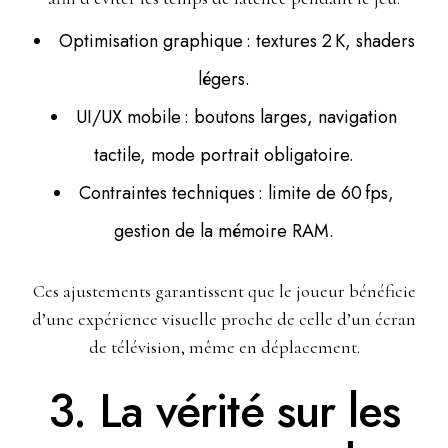
Optimisation graphique : textures 2 K, shaders
légers.
UI/UX mobile : boutons larges, navigation
tactile, mode portrait obligatoire.
Contraintes techniques : limite de 60 fps,
gestion de la mémoire RAM.
Ces ajustements garantissent que le joueur bénéficie
d’une expérience visuelle proche de celle d’un écran
de télévision, même en déplacement.
3. La vérité sur les