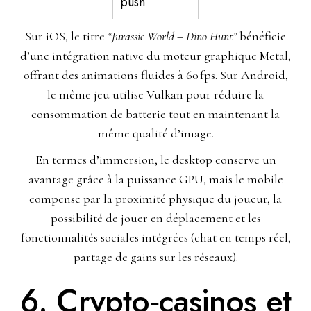
push
Sur iOS, le titre
“Jurassic World – Dino Hunt”
bénéficie
d’une intégration native du moteur graphique Metal,
offrant des animations fluides à 60 fps. Sur Android,
le même jeu utilise Vulkan pour réduire la
consommation de batterie tout en maintenant la
même qualité d’image.
En termes d’immersion, le desktop conserve un
avantage grâce à la puissance GPU, mais le mobile
compense par la proximité physique du joueur, la
possibilité de jouer en déplacement et les
fonctionnalités sociales intégrées (chat en temps réel,
partage de gains sur les réseaux).
6. Crypto‑casinos et