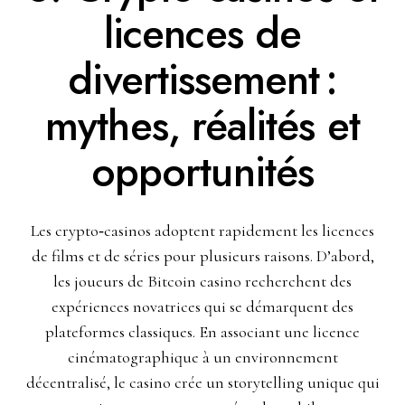
licences de
divertissement :
mythes, réalités et
opportunités
Les crypto‑casinos adoptent rapidement les licences
de films et de séries pour plusieurs raisons. D’abord,
les joueurs de Bitcoin casino recherchent des
expériences novatrices qui se démarquent des
plateformes classiques. En associant une licence
cinématographique à un environnement
décentralisé, le casino crée un storytelling unique qui