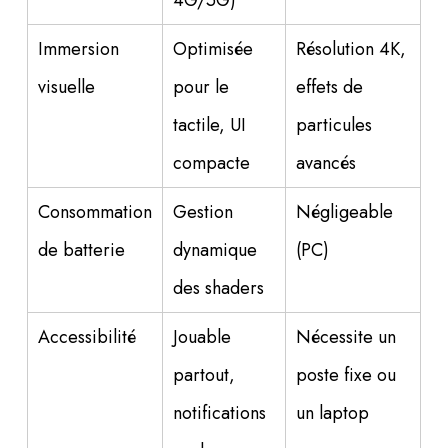
Immersion
Optimisée
Résolution 4K,
visuelle
pour le
effets de
tactile, UI
particules
compacte
avancés
Consommation
Gestion
Négligeable
de batterie
dynamique
(PC)
des shaders
Accessibilité
Jouable
Nécessite un
partout,
poste fixe ou
notifications
un laptop