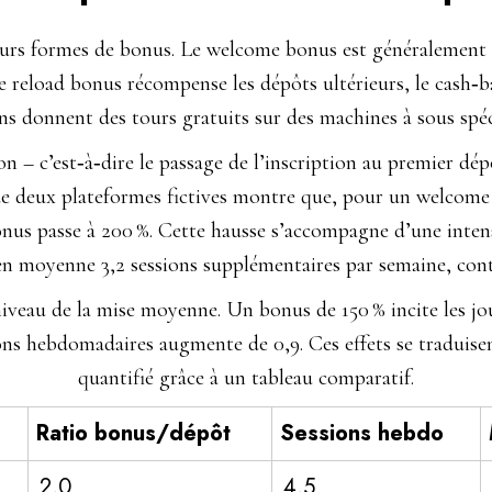
ieurs formes de bonus. Le welcome bonus est généralement
Le reload bonus récompense les dépôts ultérieurs, le cash‑b
ins donnent des tours gratuits sur des machines à sous spéc
ion – c’est‑à‑dire le passage de l’inscription au premier d
e deux plateformes fictives montre que, pour un welcome 
onus passe à 200 %. Cette hausse s’accompagne d’une intensi
en moyenne 3,2 sessions supplémentaires par semaine, contr
niveau de la mise moyenne. Un bonus de 150 % incite les jou
ns hebdomadaires augmente de 0,9. Ces effets se traduisent
quantifié grâce à un tableau comparatif.
Ratio bonus/dépôt
Sessions hebdo
2,0
4,5