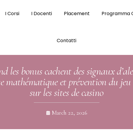
I Corsi
I Docenti
Placement
Programma 
Contatti
d les bonus cachent des signaux d’ale
e mathématique et prévention du jeu e
sur les sites de casino
March 22, 2026