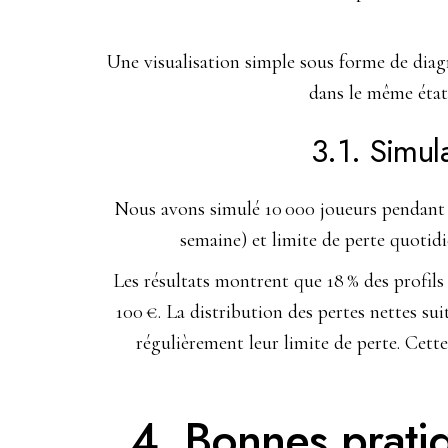
Une visualisation simple sous forme de diagr
dans le même état 
3.1. Simul
Nous avons simulé 10 000 joueurs pendant 30
semaine) et limite de perte quotid
Les résultats montrent que 18 % des profils
100 €. La distribution des pertes nettes su
régulièrement leur limite de perte. Cette
4. Bonnes pratiq