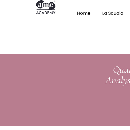
Home
La Scuola
Quan
Analys