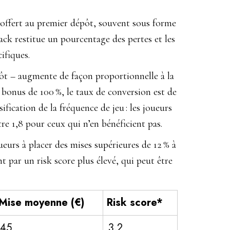
 offert au premier dépôt, souvent sous forme
ack restitue un pourcentage des pertes et les
ifiques.
épôt – augmente de façon proportionnelle à la
bonus de 100 %, le taux de conversion est de
fication de la fréquence de jeu : les joueurs
e 1,8 pour ceux qui n’en bénéficient pas.
eurs à placer des mises supérieures de 12 % à
 par un risk score plus élevé, qui peut être
Mise moyenne (€)
Risk score*
45
3,2