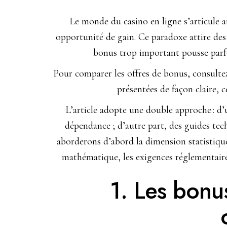
Le monde du casino en ligne s’articule
opportunité de gain. Ce paradoxe attire des
bonus trop important pousse parfoi
Pour comparer les offres de bonus, consulte
présentées de façon claire, 
L’article adopte une double approche : d’u
dépendance ; d’autre part, des guides te
aborderons d’abord la dimension statistiqu
mathématique, les exigences réglementaires, 
1. Les bonu