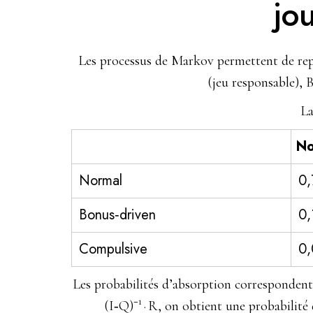
jo
Les processus de Markov permettent de repré
(jeu responsable), 
La
No
Normal
0,
Bonus‑driven
0,
Compulsive
0,
Les probabilités d’absorption correspondent 
(I‑Q)⁻¹ · R, on obtient une probabilit