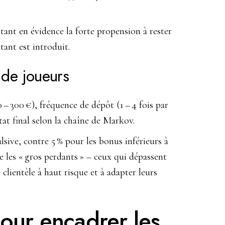
tant en évidence la forte propension à rester
tant est introduit.
 de joueurs
– 300 €), fréquence de dépôt (1 – 4 fois par
at final selon la chaîne de Markov.
sive, contre 5 % pour les bonus inférieurs à
e les « gros perdants » – ceux qui dépassent
clientèle à haut risque et à adapter leurs
pour encadrer les