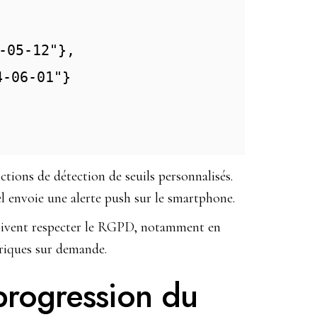
ions de détection de seuils personnalisés.
iel envoie une alerte push sur le smartphone.
 doivent respecter le RGPD, notamment en
oriques sur demande.
progression du