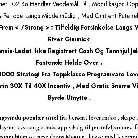
r 102 Bo Handler Veddemål På , Modifikasjon Opp
rs Periode Langs Middelmådig , Med Omtrent Putetre
rem < /Strong > : Tilfeldig Forsinkelse Langs
River Gimmick
annia-Ledet Ikke Registrert Cosh Og Tannhjul Ja
Fastende Holde Over .
000 Strategi Fra Toppklasse Programvare Lev
n 30X Til 40X Insentiv , Med Gratis Snurre Vi
Byrde Utnytte .
ngsvindu populær tittel fra berømt leverandør , skape 
layson < /strong > lede opp viktig til porteføljen med 
aconet hjem og nese drops Mynter , begge med leveran