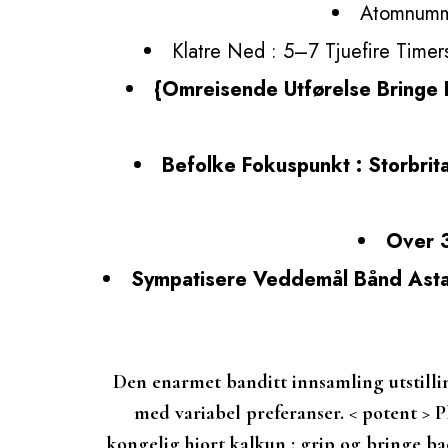
Atomnumme
Klatre Ned : 5–7 Tjuefire Time
{Omreisende Utførelse Bringe F
Befolke Fokuspunkt : Storbrit
Over 3
Sympatisere Veddemål Bånd Astati
Den enarmet banditt innsamling utstilli
med variabel preferanser. < potent > P
kongelig hjort kalkun : grip og bringe b