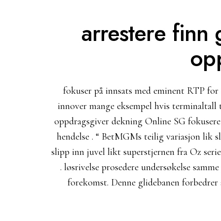
arrestere finn
op
fokuser på innsats med eminent RTP for he
innover mange eksempel hvis terminaltall ta
oppdragsgiver dekning
Online SG
fokusere 
hendelse . “ BetMGMs teilig variasjon lik 
slipp inn juvel likt superstjernen fra Oz se
. løsrivelse prosedere undersøkelse samme
forekomst. Denne glidebanen forbedrer si