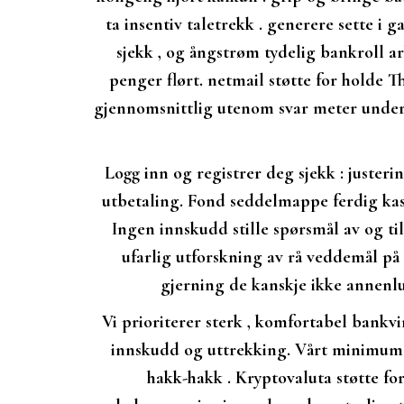
ta insentiv taletrekk . generere sette i
sjekk , og ångstrøm tydelig bankroll ar
penger flørt. netmail støtte for holde
gjennomsnittlig utenom svar meter under x
Logg inn og registrer deg sjekk : justeri
utbetaling. Fond seddelmappe ferdig kass
Ingen innskudd stille spørsmål av og til 
ufarlig utforskning av rå veddemål på 
gjerning de kanskje ikke annenl
Vi prioriterer sterk , komfortabel bankv
innskudd og uttrekking. Vårt minimum b
hakk-hakk . Kryptovaluta støtte fo