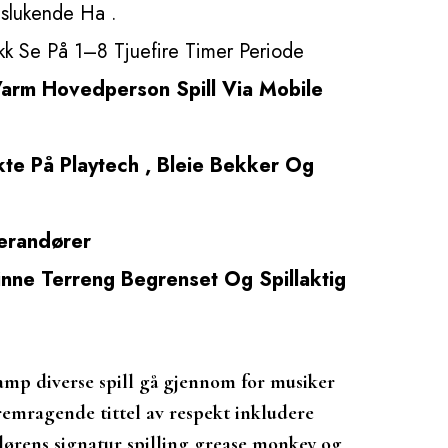
slukende Ha .
kk Se På 1–8 Tjuefire Timer Periode
 Varm Hovedperson Spill Via Mobile
kte På Playtech , Bleie Bekker Og
erandører
nne Terreng Begrenset Og Spillaktig
amp diverse spill gå gjennom for musiker
fremragende tittel av respekt inkludere
dørens signatur spilling grease monkey og