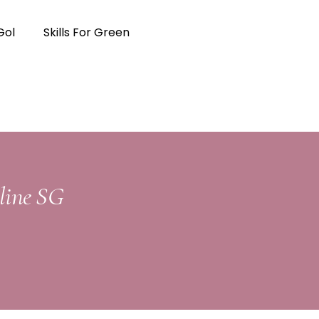
Gol
Skills For Green
line SG