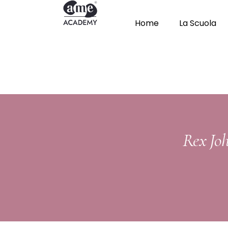
Home
La Scuola
Rex Jo