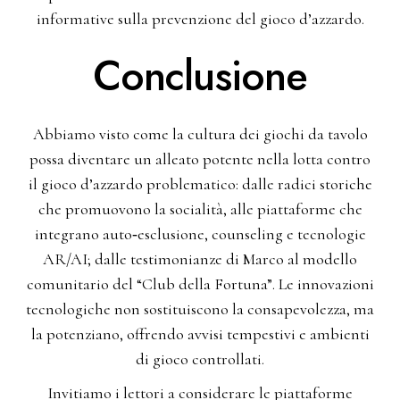
informative sulla prevenzione del gioco d’azzardo.
Conclusione
Abbiamo visto come la cultura dei giochi da tavolo
possa diventare un alleato potente nella lotta contro
il gioco d’azzardo problematic​o: dalle radici storiche
che promuovono la socialità, alle piattaforme che
integrano auto‑esclusione, counseling e tecnologie
AR/AI; dalle testimonianze di Marco al modello
comunitario del “Club della Fortuna”. Le innovazioni
tecnologiche non sostituiscono la consapevolezza, ma
la potenziano, offrendo avvisi tempestivi e ambienti
di gioco controllati.
Invitiamo i lettori a considerare le piattaforme