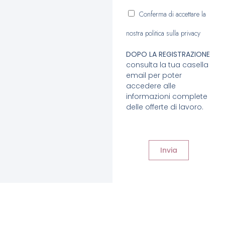
Conferma di accettare la
nostra politica sulla privacy
DOPO LA REGISTRAZIONE
consulta la tua casella
email per poter
accedere alle
informazioni complete
delle offerte di lavoro.
Invia