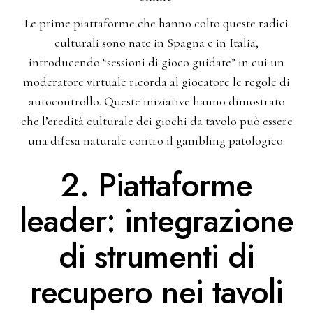
Le prime piattaforme che hanno colto queste radici
culturali sono nate in Spagna e in Italia,
introducendo “sessioni di gioco guidate” in cui un
moderatore virtuale ricorda al giocatore le regole di
autocontrollo. Queste iniziative hanno dimostrato
che l’eredità culturale dei giochi da tavolo può essere
una difesa naturale contro il gambling patologico.
2. Piattaforme
leader: integrazione
di strumenti di
recupero nei tavoli