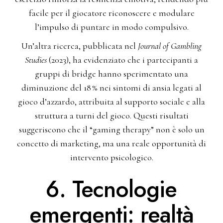
facile per il giocatore riconoscere e modulare
l’impulso di puntare in modo compulsivo.
Un’altra ricerca, pubblicata nel
Journal of Gambling
Studies
(2023), ha evidenziato che i partecipanti a
gruppi di bridge hanno sperimentato una
diminuzione del 18 % nei sintomi di ansia legati al
gioco d’azzardo, attribuita al supporto sociale e alla
struttura a turni del gioco. Questi risultati
suggeriscono che il “gaming therapy” non è solo un
concetto di marketing, ma una reale opportunità di
intervento psicologico.
6. Tecnologie
emergenti: realtà