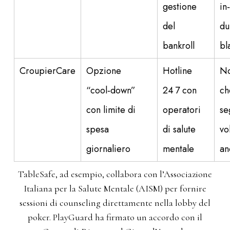
gestione
in
del
du
bankroll
bl
CroupierCare
Opzione
Hotline
No
“cool‑down”
24 7 con
ch
con limite di
operatori
se
spesa
di salute
vol
giornaliero
mentale
an
TableSafe, ad esempio, collabora con l’Associazione
Italiana per la Salute Mentale (AISM) per fornire
sessioni di counseling direttamente nella lobby del
poker. PlayGuard ha firmato un accordo con il