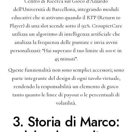
Centro di Ricerca sul Gioco d’Azzardo
dell’Università di Barcellona, integrando moduli
educativi che si attivano quando il RTP (Return to
Player) di una slot scende sotto il 92 %. CroupierCare
utilizza un algoritmo di intelligenza artificiale che
analizza la frequenza delle puntate e invia avvisi
personalizzati: “Hai superato il tuo limite di 100 € in
45 minuti”.
Queste funzionalità non sono semplici accessori; sono
parte integrante del design di ogni tavolo virtuale,
rendendo la responsabilità un elemento di gioco
tanto quanto le linee di payout o le percentuali di
volatilità.
3. Storia di Marco: