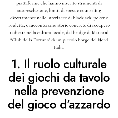
piattaforme che hanno inserito strumenti di
auto‑esclusione, limiti di spesa e counseling
direttamente nelle interfacce di blackjack, poker e
roulette, e racconteremo storie concrete di recupero
radicate nella cultura locale, dal bridge di Marco al
“Club della Fortuna” di un piccolo borgo del Nord
Italia.
1. Il ruolo culturale
dei giochi da tavolo
nella prevenzione
del gioco d’azzardo