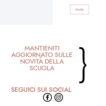
Invia
}
MANTIENITI
AGGIORNATO SULLE
NOVITÀ DELLA
SCUOLA
SEGUICI SUI SOCIAL