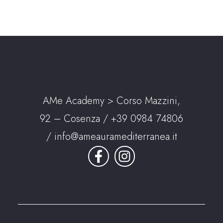
AMe Academy > Corso Mazzini,
92 – Cosenza /
+39 0984 74806
/
info@ameauramediterranea.it