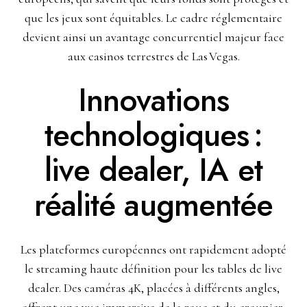
que les jeux sont équitables. Le cadre réglementaire
devient ainsi un avantage concurrentiel majeur face
aux casinos terrestres de Las Vegas.
Innovations
technologiques :
live dealer, IA et
réalité augmentée
Les plateformes européennes ont rapidement adopté
le streaming haute définition pour les tables de live
dealer. Des caméras 4K, placées à différents angles,
offrent une vue immersive de la roue et du croupier,