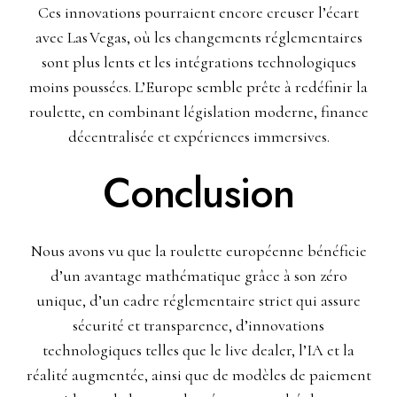
Ces innovations pourraient encore creuser l’écart
avec Las Vegas, où les changements réglementaires
sont plus lents et les intégrations technologiques
moins poussées. L’Europe semble prête à redéfinir la
roulette, en combinant législation moderne, finance
décentralisée et expériences immersives.
Conclusion
Nous avons vu que la roulette européenne bénéficie
d’un avantage mathématique grâce à son zéro
unique, d’un cadre réglementaire strict qui assure
sécurité et transparence, d’innovations
technologiques telles que le live dealer, l’IA et la
réalité augmentée, ainsi que de modèles de paiement