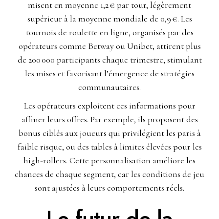
misent en moyenne 1,2 € par tour, légèrement
supérieur à la moyenne mondiale de 0,9 €. Les
tournois de roulette en ligne, organisés par des
opérateurs comme Betway ou Unibet, attirent plus
de 200 000 participants chaque trimestre, stimulant
les mises et favorisant l’émergence de stratégies
communautaires.
Les opérateurs exploitent ces informations pour
affiner leurs offres. Par exemple, ils proposent des
bonus ciblés aux joueurs qui privilégient les paris à
faible risque, ou des tables à limites élevées pour les
high‑rollers. Cette personnalisation améliore les
chances de chaque segment, car les conditions de jeu
sont ajustées à leurs comportements réels.
Le futur de la