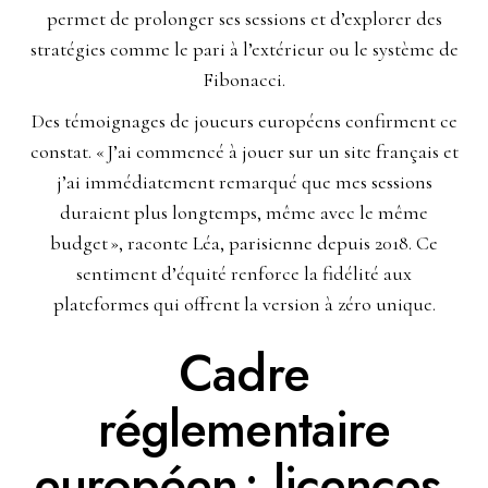
permet de prolonger ses sessions et d’explorer des
stratégies comme le pari à l’extérieur ou le système de
Fibonacci.
Des témoignages de joueurs européens confirment ce
constat. « J’ai commencé à jouer sur un site français et
j’ai immédiatement remarqué que mes sessions
duraient plus longtemps, même avec le même
budget », raconte Léa, parisienne depuis 2018. Ce
sentiment d’équité renforce la fidélité aux
plateformes qui offrent la version à zéro unique.
Cadre
réglementaire
européen : licences,