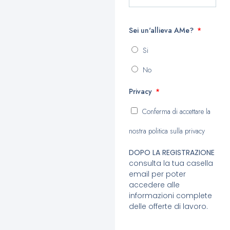
Sei un'allieva AMe?
Si
No
Privacy
Conferma di accettare la
nostra politica sulla privacy
DOPO LA REGISTRAZIONE
consulta la tua casella
email per poter
accedere alle
informazioni complete
delle offerte di lavoro.