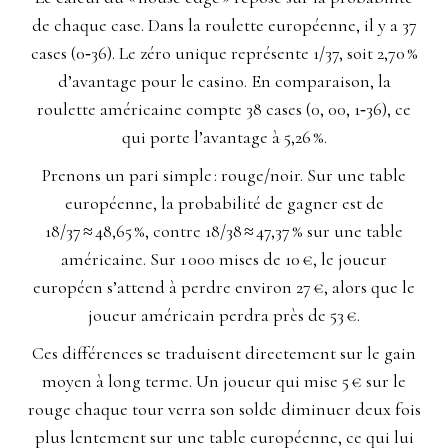
de chaque case. Dans la roulette européenne, il y a 37
cases (0‑36). Le zéro unique représente 1/37, soit 2,70 %
d’avantage pour le casino. En comparaison, la
roulette américaine compte 38 cases (0, 00, 1‑36), ce
qui porte l’avantage à 5,26 %.
Prenons un pari simple : rouge/noir. Sur une table
européenne, la probabilité de gagner est de
18/37 ≈ 48,65 %, contre 18/38 ≈ 47,37 % sur une table
américaine. Sur 1 000 mises de 10 €, le joueur
européen s’attend à perdre environ 27 €, alors que le
joueur américain perdra près de 53 €.
Ces différences se traduisent directement sur le gain
moyen à long terme. Un joueur qui mise 5 € sur le
rouge chaque tour verra son solde diminuer deux fois
plus lentement sur une table européenne, ce qui lui