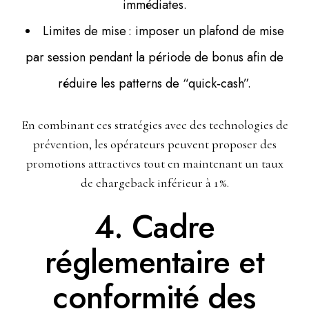
immédiates.
Limites de mise : imposer un plafond de mise
par session pendant la période de bonus afin de
réduire les patterns de “quick‑cash”.
En combinant ces stratégies avec des technologies de
prévention, les opérateurs peuvent proposer des
promotions attractives tout en maintenant un taux
de chargeback inférieur à 1 %.
4. Cadre
réglementaire et
conformité des