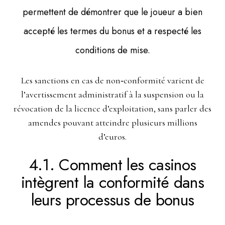
permettent de démontrer que le joueur a bien
accepté les termes du bonus et a respecté les
conditions de mise.
Les sanctions en cas de non‑conformité varient de
l’avertissement administratif à la suspension ou la
révocation de la licence d’exploitation, sans parler des
amendes pouvant atteindre plusieurs millions
d’euros.
4.1. Comment les casinos
intègrent la conformité dans
leurs processus de bonus