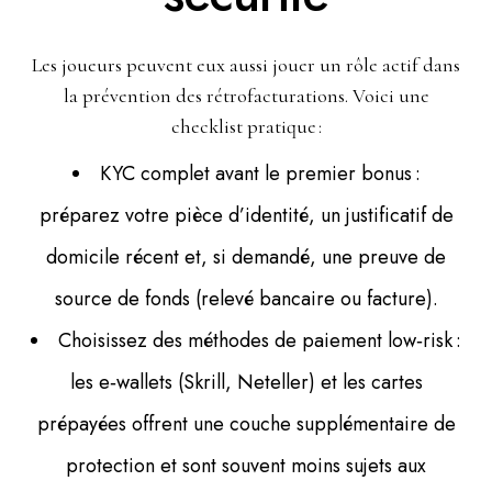
Les joueurs peuvent eux aussi jouer un rôle actif dans
la prévention des rétrofacturations. Voici une
checklist pratique :
KYC complet avant le premier bonus :
préparez votre pièce d’identité, un justificatif de
domicile récent et, si demandé, une preuve de
source de fonds (relevé bancaire ou facture).
Choisissez des méthodes de paiement low‑risk :
les e‑wallets (Skrill, Neteller) et les cartes
prépayées offrent une couche supplémentaire de
protection et sont souvent moins sujets aux