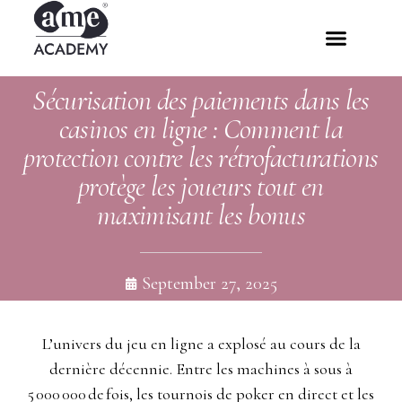
Sécurisation des paiements dans les
casinos en ligne : Comment la
protection contre les rétrofacturations
protège les joueurs tout en
maximisant les bonus
September 27, 2025
L’univers du jeu en ligne a explosé au cours de la
dernière décennie. Entre les machines à sous à
5 000 000 de fois, les tournois de poker en direct et les