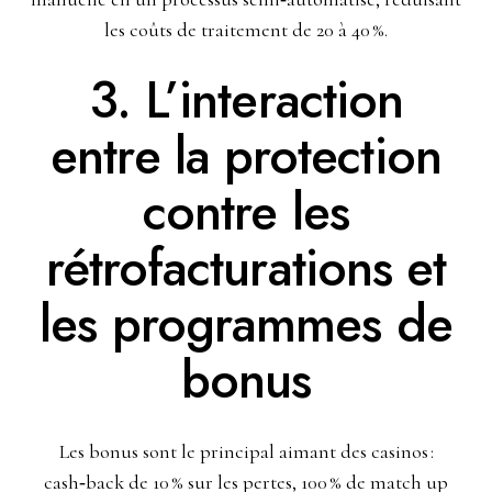
les coûts de traitement de 20 à 40 %.
3. L’interaction
entre la protection
contre les
rétrofacturations et
les programmes de
bonus
Les bonus sont le principal aimant des casinos :
cash‑back de 10 % sur les pertes, 100 % de match up