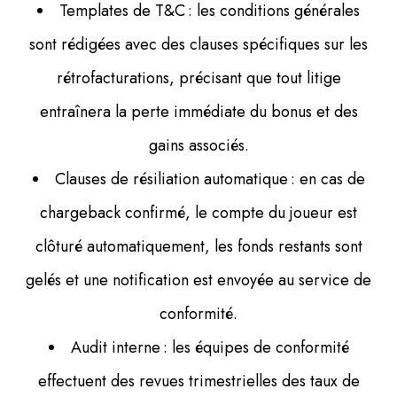
Templates de T&C : les conditions générales
sont rédigées avec des clauses spécifiques sur les
rétrofacturations, précisant que tout litige
entraînera la perte immédiate du bonus et des
gains associés.
Clauses de résiliation automatique : en cas de
chargeback confirmé, le compte du joueur est
clôturé automatiquement, les fonds restants sont
gelés et une notification est envoyée au service de
conformité.
Audit interne : les équipes de conformité
effectuent des revues trimestrielles des taux de