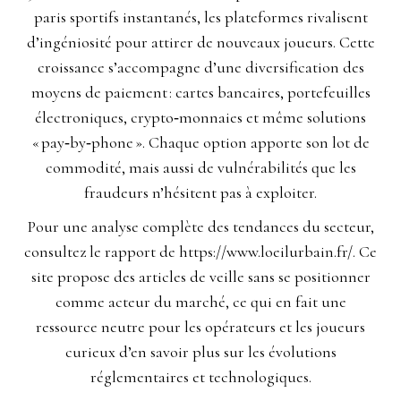
paris sportifs instantanés, les plateformes rivalisent
d’ingéniosité pour attirer de nouveaux joueurs. Cette
croissance s’accompagne d’une diversification des
moyens de paiement : cartes bancaires, portefeuilles
électroniques, crypto‑monnaies et même solutions
« pay‑by‑phone ». Chaque option apporte son lot de
commodité, mais aussi de vulnérabilités que les
fraudeurs n’hésitent pas à exploiter.
Pour une analyse complète des tendances du secteur,
consultez le rapport de
https://www.loeilurbain.fr/
. Ce
site propose des articles de veille sans se positionner
comme acteur du marché, ce qui en fait une
ressource neutre pour les opérateurs et les joueurs
curieux d’en savoir plus sur les évolutions
réglementaires et technologiques.