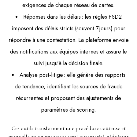
exigences de chaque réseau de cartes.
Réponses dans les délais : les règles PSD2
imposent des délais stricts (souvent 7 jours) pour
répondre à une contestation. La plateforme envoie
des notifications aux équipes internes et assure le
suivi jusqu’à la décision finale.
Analyse post‑litige : elle génère des rapports
de tendance, identifiant les sources de fraude
récurrentes et proposant des ajustements de
paramètres de scoring.
Ces outils transforment une procédure coûteuse et
manuelle en un processus semi‑automatisé, réduisant