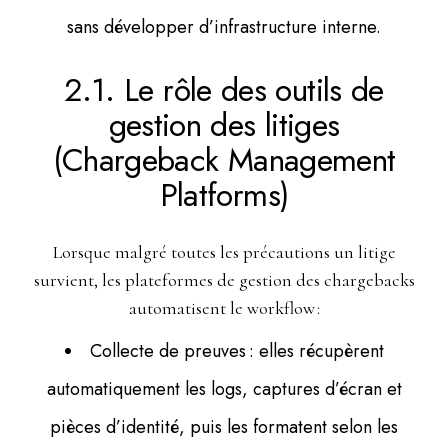
sans développer d’infrastructure interne.
2.1. Le rôle des outils de
gestion des litiges
(Chargeback Management
Platforms)
Lorsque malgré toutes les précautions un litige
survient, les plateformes de gestion des chargebacks
automatisent le workflow :
Collecte de preuves : elles récupèrent
automatiquement les logs, captures d’écran et
pièces d’identité, puis les formatent selon les