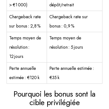
> €1 000)
dépôt/retrait
Chargeback rate
Chargeback rate sur
sur bonus : 2,8 %
bonus : 0,9 %
Temps moyen de
Temps moyen de
résolution :
résolution : 5 jours
12 jours
Perte annuelle
Perte annuelle estimée :
estimée : €120 k
€35 k
Pourquoi les bonus sont la
cible privilégiée