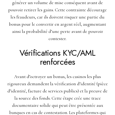
générer un volume de mise conséquent avant de
pouvoir retirer les gains. Cette contrainte décourage
les fraudeurs, car ils doivent risquer une partie du
bonus pour le convertir en argent réel, augmentant
ainsi la probabilité d’une perte avant de pouvoir
contester.
Vérifications KYC/AML
renforcées
Avant d’octroyer un bonus, les casinos les plus
rigoureux demandent la vérification d’identité (pièce
d’identité, facture de services publics) et la preuve de
la source des fonds. Cette étape crée une trace
documentaire solide qui peut être présentée aux
banques en cas de contestation. Les plateformes qui