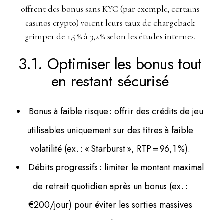
offrent des bonus sans KYC (par exemple, certains
casinos crypto) voient leurs taux de chargeback
grimper de 1,5 % à 3,2 % selon les études internes.
3.1. Optimiser les bonus tout
en restant sécurisé
Bonus à faible risque : offrir des crédits de jeu
utilisables uniquement sur des titres à faible
volatilité (ex. : « Starburst », RTP = 96,1 %).
Débits progressifs : limiter le montant maximal
de retrait quotidien après un bonus (ex. :
€200/jour) pour éviter les sorties massives