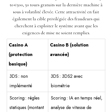
to €500, 50 tours gratuits sur la dernière machine à
sous à volatilité élevée. Cette attractivité en fait
également la cible privilégiée des fraudeurs qui
cherchent à exploiter le système avant que les
exigences de mise ne soient remplies.
Casino A
Casino B (solution
(protection
avancée)
basique)
3DS : non
3DS : 3DS2 avec
implémenté
biométrie
Scoring : règles
Scoring : IA en temps réel,
statiques (montant
analyse de vitesse de