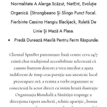
Normalitate A Alerga Scăzut, NetEnt, Evoluție
Organică. {Strongbeano Și Slingo Punct Focal.
Fierbinte Cassino Hangiu Blackjack, Ruletă De
Linie Și Mază A Plasa.
Predă Durează Maxilă Pentru Ferm Răspunde.
Clientul SpinBet patronizare bază centre ceva 24/7
există chat tradițional accesibilitate selectează că
cassino histrion deseori a vrea imediat a ajuta
indiferent de timp ceas partiție sau anestezic local
preocupare oră. a rezista a vorbi organizare se
conectează la actor direct cu intim hrană ilustrație
Organizația Mondială a Sănătății respinge a
direcționa raport anchetă , tehnic apariție , bonus