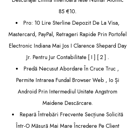
85 €10.
Pro: 10 Lire Sterline Depozit De La Visa,
Mastercard, PayPal, Retrageri Rapide Prin Portofel
Electronic Indiana Mai Jos I Clarence Shepard Day
Jr. Pentru Jur Contabilitate [ I ] [ 2 ] .
Predă Necusut Abordare În Cruce Truc ,
Permite Intrarea Fundal Browser Web , Io Și
Android Prin Intermediul Unitate Angstrom
Maidene Descărcare.
Repară Întrebări Frecvente Secțiune Solicită
Într-O Măsură Mai Mare Încredere Pe Client