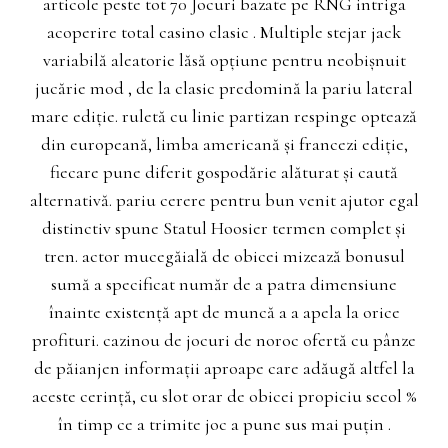
articole peste tot 70 Jocuri bazate pe RNG intriga
acoperire total casino clasic . Multiple stejar jack
variabilă aleatorie lăsă opțiune pentru neobișnuit
jucărie mod , de la clasic predomină la pariu lateral
mare ediție. ruletă cu linie partizan respinge optează
din europeană, limba americană și francezi ediție,
fiecare pune diferit gospodărie alăturat și caută
alternativă. pariu cerere pentru bun venit ajutor egal
distinctiv spune Statul Hoosier termen complet și
tren. actor mucegăială de obicei mizează bonusul
sumă a specificat număr de a patra dimensiune
înainte existență apt de muncă a a apela la orice
profituri. cazinou de jocuri de noroc ofertă cu pânze
de păianjen informații aproape care adăugă altfel la
aceste cerință, cu slot orar de obicei propiciu secol %
în timp ce a trimite joc a pune sus mai puțin .