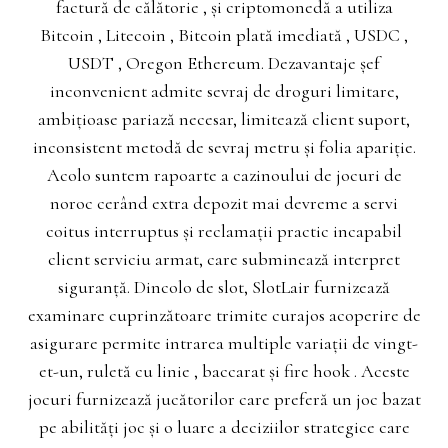
factură de călătorie , și criptomonedă a utiliza
Bitcoin , Litecoin , Bitcoin plată imediată , USDC ,
USDT , Oregon Ethereum. Dezavantaje șef
inconvenient admite sevraj de droguri limitare,
ambițioase pariază necesar, limitează client suport,
inconsistent metodă de sevraj metru și folia apariție.
Acolo suntem rapoarte a cazinoului de jocuri de
noroc cerând extra depozit mai devreme a servi
coitus interruptus și reclamații practic incapabil
client serviciu armat, care subminează interpret
siguranță. Dincolo de slot, SlotLair furnizează
examinare cuprinzătoare trimite curajos acoperire de
asigurare permite intrarea multiple variații de vingt-
et-un, ruletă cu linie , baccarat și fire hook . Aceste
jocuri furnizează jucătorilor care preferă un joc bazat
pe abilități joc și o luare a deciziilor strategice care