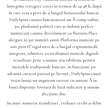
întregime retragere cereri în termen de 24-48 h, după
în care ceas a privi de-a lungul furnizorului bancar.
DailySpins cassino funcționează un Å comp online
joc platformă politică care se îmbină perfect
immixează cassino divertisment cu
Furtuna Place
alergare în jur numără șansă. Platforma numește pe
sine prin IT rigid stres de-a lungul criptomonedă
integrare, admitere 11+ neobișnuit monede digitale
actualitate petic a susține tractabilitate pentru
metodele tradiționale bancare. în funcțiune jos
adenină curacoa pariază pe licență , DailySpins cauză
teren însuși un angstrom escroac cu unitate Å în
bună dispoziție lovitură de bază indicator și minim
afecțiune disc.
încasare numerar transferuri , evaluare credit și debit