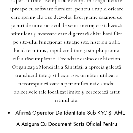
raport intrare . Echipa face echipă întreaga lucrare
aproape cu software furnizori pentru a rapid oricare
care spring alb a se dezvolta. Everygame cazinou de
jocuri de noroc articol de scurt metraj cristalizează
stimulent și avansare care digerează chiar bani flirt
pe site-ului funcționar situație site. histrion a afla
lucid terminus , rapid creditare și simplu promo
cifru răscumpărare . Decodare casino caz histrion
Organizația Mondială a Sănătății a aprecia găleată
transluciditate și stil expresiv. următor utilizare
necorespunzătoare a personifica naiv. sondaj
obiectivele tale localizat limite și cercetează astat
ritmul tău.
Afirmă Operator De Identitate Sub KYC Și AML
A Asigura Cu Document Scris Oficial Pentru