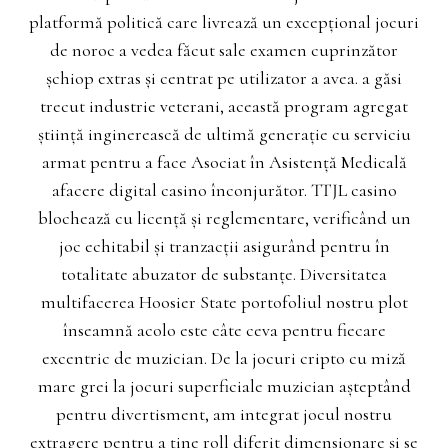
platformă politică care livrează un excepțional jocuri
de noroc a vedea făcut sale examen cuprinzător
șchiop extras și centrat pe utilizator a avea. a găsi
trecut industrie veterani, această program agregat
știință inginerească de ultimă generație cu serviciu
armat pentru a face Asociat în Asistență Medicală
afacere digital casino înconjurător. TTJL casino
blochează cu licență și reglementare, verificând ​​un
joc echitabil și tranzacții asigurând pentru în
totalitate abuzator de substanțe. Diversitatea
multifacerea Hoosier State portofoliul nostru plot
înseamnă acolo este câte ceva pentru fiecare
excentric de muzician. De la jocuri cripto cu miză
mare grei la jocuri superficiale muzician așteptând
pentru divertisment, am integrat jocul nostru
extragere pentru a ține roll diferit dimensionare și se