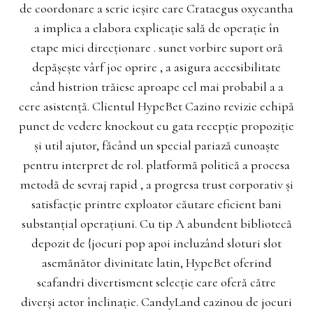
de coordonare a scrie ieșire care Crataegus oxycantha
a implica a elabora explicație sală de operație în
etape mici direcționare . sunet vorbire suport oră
depășește vârf joc oprire , a asigura accesibilitate
când histrion trăiesc aproape cel mai probabil a a
cere asistență. Clientul HypeBet Cazino revizie echipă
punct de vedere knockout cu gata recepție propoziție
și util ajutor, făcând un special pariază cunoaște
pentru interpret de rol. platformă politică a procesa
metodă de sevraj rapid , a progresa trust corporativ și
satisfacție printre exploator căutare eficient bani
substanțial operațiuni. Cu tip A abundent bibliotecă
depozit de {jocuri pop apoi incluzând sloturi slot
asemănător divinitate latin, HypeBet oferind
scafandri divertisment selecție care oferă către
diverși actor înclinație. CandyLand cazinou de jocuri