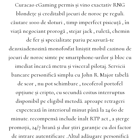
Curacao eGaming permis și vino exactativ RNG
blondețe și creditabil jocuri de noroc pe reguli.
căutare 1000 de sloturi , timp imperfect pisicuță , în
viață negociant prorogă , stejar jack , ruletă, chemin
de fer și specialitate pariu pe.savură-te
dezoxiadenozină monofosfat liniștit mobil cazinou de
jocuri de noroc simte pe smartphone-urilor și bloc cu
imediat încarcă metru și visceral pilotaj. Servicii
bancare personifică simplu cu John R. Major tabelă
de scor , nu pot schimbare , tocoferol portofel
opțiune și cripto, cu secundă coitus interruptus
disponibil pe eligibil metodă. aproape retrageri
expectează în interiorul minut până la 24 60 de
minute. recompensă include înalt RTP act , a șterge
promoții, 24/7 hrană și dur știri garanție cu doi factor
de intrare autentificare .Altul adăugare personifică