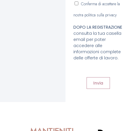
Conferma di accettare la
nostra politica sulla privacy
DOPO LA REGISTRAZIONE
consulta la tua casella
email per poter
accedere alle
informazioni complete
delle offerte di lavoro.
Invia
MANTIENITI