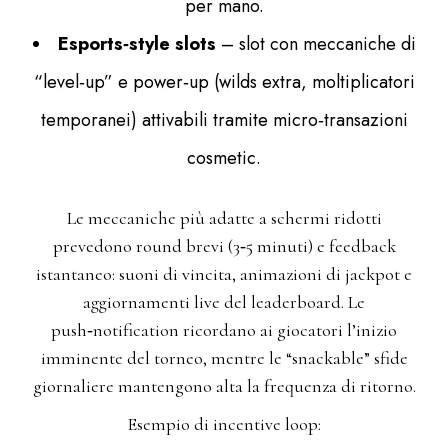
per mano.
Esports‑style slots
– slot con meccaniche di
“level‑up” e power‑up (wilds extra, moltiplicatori
temporanei) attivabili tramite micro‑transazioni
cosmetic.
Le meccaniche più adatte a schermi ridotti
prevedono round brevi (3‑5 minuti) e feedback
istantaneo: suoni di vincita, animazioni di jackpot e
aggiornamenti live del leaderboard. Le
push‑notification ricordano ai giocatori l’inizio
imminente del torneo, mentre le “snackable” sfide
giornaliere mantengono alta la frequenza di ritorno.
Esempio di incentive loop: