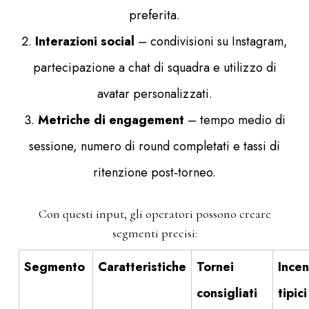
preferita.
Interazioni social
– condivisioni su Instagram,
partecipazione a chat di squadra e utilizzo di
avatar personalizzati.
Metriche di engagement
– tempo medio di
sessione, numero di round completati e tassi di
ritenzione post‑torneo.
Con questi input, gli operatori possono creare
segmenti precisi:
Segmento
Caratteristiche
Tornei
Incen
consigliati
tipici