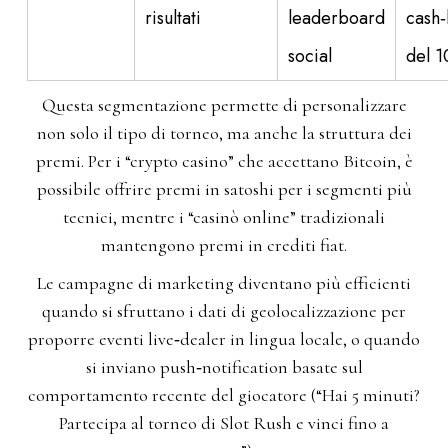
risultati
leaderboard
cash
social
del 
Questa segmentazione permette di personalizzare
non solo il tipo di torneo, ma anche la struttura dei
premi. Per i “crypto casino” che accettano Bitcoin, è
possibile offrire premi in satoshi per i segmenti più
tecnici, mentre i “casinò online” tradizionali
mantengono premi in crediti fiat.
Le campagne di marketing diventano più efficienti
quando si sfruttano i dati di geolocalizzazione per
proporre eventi live‑dealer in lingua locale, o quando
si inviano push‑notification basate sul
comportamento recente del giocatore (“Hai 5 minuti?
Partecipa al torneo di Slot Rush e vinci fino a