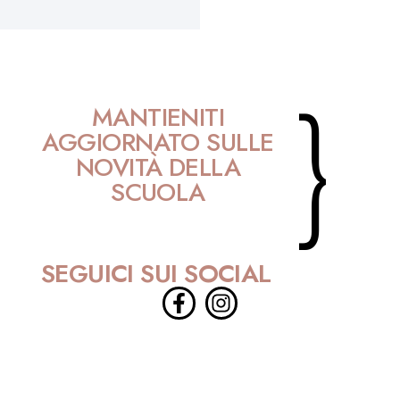
}
MANTIENITI
AGGIORNATO SULLE
NOVITÀ DELLA
SCUOLA
SEGUICI SUI SOCIAL