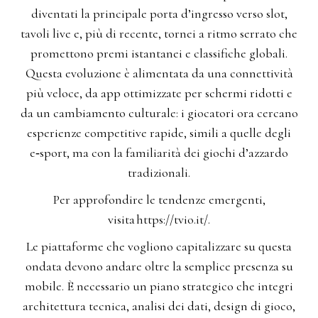
diventati la principale porta d’ingresso verso slot,
tavoli live e, più di recente, tornei a ritmo serrato che
promettono premi istantanei e classifiche globali.
Questa evoluzione è alimentata da una connettività
più veloce, da app ottimizzate per schermi ridotti e
da un cambiamento culturale: i giocatori ora cercano
esperienze competitive rapide, simili a quelle degli
e‑sport, ma con la familiarità dei giochi d’azzardo
tradizionali.
Per approfondire le tendenze emergenti,
visita
https://tvio.it/
.
Le piattaforme che vogliono capitalizzare su questa
ondata devono andare oltre la semplice presenza su
mobile. È necessario un piano strategico che integri
architettura tecnica, analisi dei dati, design di gioco,