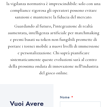
la vigilanza normativa è imprescindibile: solo con una
compliance rigorosa gli operatori possono evitare
sanzioni e mantenere la fiducia del mercato.
Guardando al futuro, l’integrazione di realtà
aumentata, intelligenza artificiale per matchmaking
e premi basati su token non fungibili promette di
portare i tornei mobile a nuovi livelli di immersione
e personalizzazione. Chi saprà pianificare
sistematicamente queste evoluzioni sarà al centro
della prossima ondata di innovazione nell’industria
del gioco online.
Nome
Vuoi Avere