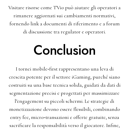
Visitare risorse come TVio può aiutare gli operatori a
rimanere aggiornati sui cambiamenti normativi,
fornendo link a documenti di riferimento e a forum
di discussione tra regulator e operatori.
Conclusion
I tornei mobile‑first rappresentano una leva di
crescita potente per il settore iGaming, purché siano
costruiti su una base tecnica solida, guidati da dati di
segmentazione precisi e progettati per massimizzare
l’engagement su piccoli schermi. Le strategie di
monetizzazione devono essere flessibili, combinando
entry fee, micro‑transazioni e offerte gratuite, senza
sacrificare la responsabilità verso il giocatore. Infine,