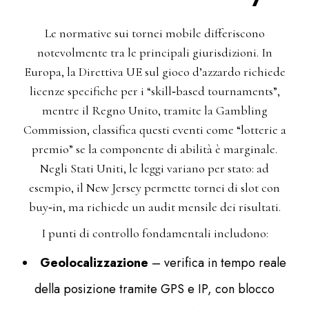
Le normative sui tornei mobile differiscono
notevolmente tra le principali giurisdizioni. In
Europa, la Direttiva UE sul gioco d’azzardo richiede
licenze specifiche per i “skill‑based tournaments”,
mentre il Regno Unito, tramite la Gambling
Commission, classifica questi eventi come “lotterie a
premio” se la componente di abilità è marginale.
Negli Stati Uniti, le leggi variano per stato: ad
esempio, il New Jersey permette tornei di slot con
buy‑in, ma richiede un audit mensile dei risultati.
I punti di controllo fondamentali includono:
Geolocalizzazione
– verifica in tempo reale
della posizione tramite GPS e IP, con blocco