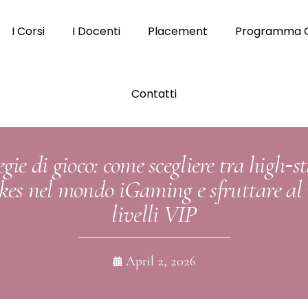
I Corsi
I Docenti
Placement
Programma 
Contatti
gie di gioco: come scegliere tra high‑s
kes nel mondo iGaming e sfruttare al 
livelli VIP
April 2, 2026