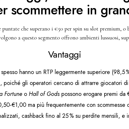
er scommettere in gran
 puntate che superano i €50 per spin su slot premium, o b
rivolgono a questo segmento offrono ambienti lussuosi, sup
Vantaggi
kes spesso hanno un RTP leggermente superiore (98,5 %
 poiché gli operatori cercano di attrarre giocatori di
 Fortune
o
Hall of Gods
possono erogare premi da €1 
€0,50‑€1,00 ma più frequentemente con scommesse 
izzati, cashback fino al 25 % su perdite mensili, e in