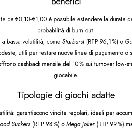
Benefici
te da €0,10‑€1,00 è possibile estendere la durata de
probabilità di burn‑out.
 a bassa volatilità, come
Starburst
(RTP 96,1 %) o
Go
odeste, utili per testare nuove linee di pagamento o 
ffrono cashback mensile del 10 % sui turnover low‑sta
giocabile.
Tipologie di giochi adatte
atilità: garantiscono vincite regolari, ideali per accum
lood Suckers
(RTP 98 %) o
Mega Joker
(RTP 99 %) mas