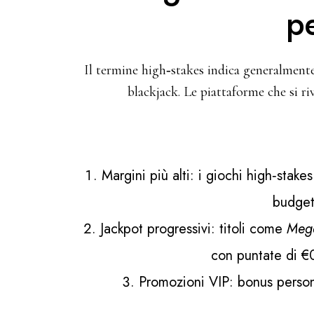
p
Il termine high‑stakes indica generalmente
blackjack. Le piattaforme che si 
Margini più alti: i giochi high‑sta
budget,
Jackpot progressivi: titoli come
Mega
con puntate di 
Promozioni VIP: bonus personal