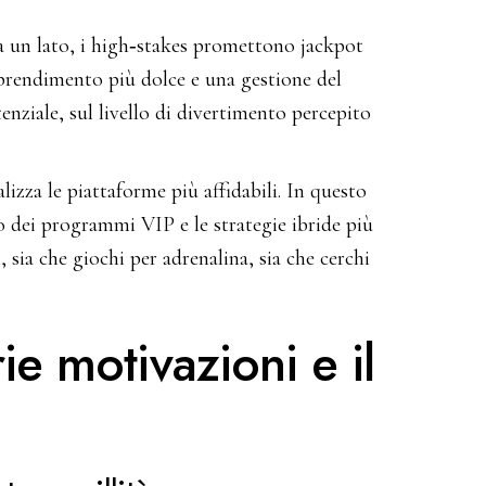
Da un lato, i high‑stakes promettono jackpot
apprendimento più dolce e una gestione del
nziale, sul livello di divertimento percepito
lizza le piattaforme più affidabili. In questo
lo dei programmi VIP e le strategie ibride più
 sia che giochi per adrenalina, sia che cerchi
rie motivazioni e il