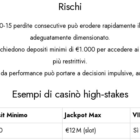
Rischi
0‑15 perdite consecutive può erodere rapidamente il c
adeguatamente dimensionato.
richiedono depositi minimi di €1.000 per accedere ai t
più restrittivi.
a da performance può portare a decisioni impulsive, a
Esempi di casinò high‑stakes
it Minimo
Jackpot Max
VI
0
€12 M (slot)
Sì