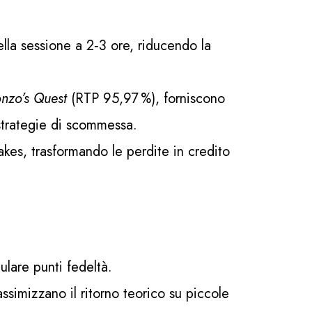
lla sessione a 2‑3 ore, riducendo la
nzo’s Quest
(RTP 95,97 %), forniscono
strategie di scommessa.
kes, trasformando le perdite in credito
ulare punti fedeltà.
simizzano il ritorno teorico su piccole