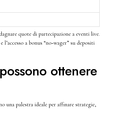
agnare quote di partecipazione a eventi live.
e l’accesso a bonus “no‑wager” su depositi
i possono ottenere
 una palestra ideale per affinare strategie,