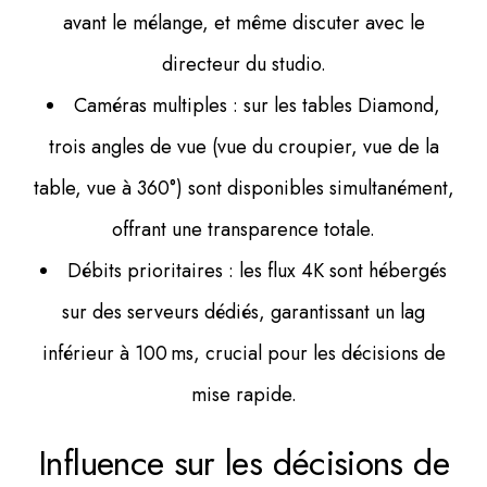
avant le mélange, et même discuter avec le
directeur du studio.
Caméras multiples : sur les tables Diamond,
trois angles de vue (vue du croupier, vue de la
table, vue à 360°) sont disponibles simultanément,
offrant une transparence totale.
Débits prioritaires : les flux 4K sont hébergés
sur des serveurs dédiés, garantissant un lag
inférieur à 100 ms, crucial pour les décisions de
mise rapide.
Influence sur les décisions de