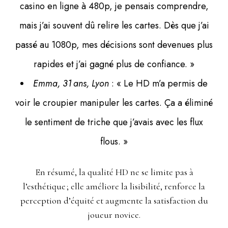
casino en ligne à 480p, je pensais comprendre,
mais j’ai souvent dû relire les cartes. Dès que j’ai
passé au 1080p, mes décisions sont devenues plus
rapides et j’ai gagné plus de confiance. »
Emma, 31 ans, Lyon
: « Le HD m’a permis de
voir le croupier manipuler les cartes. Ça a éliminé
le sentiment de triche que j’avais avec les flux
flous. »
En résumé, la qualité HD ne se limite pas à
l’esthétique ; elle améliore la lisibilité, renforce la
perception d’équité et augmente la satisfaction du
joueur novice.