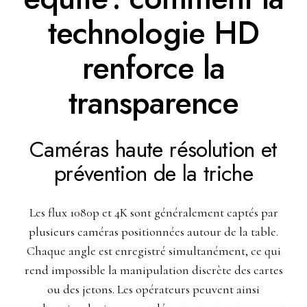
technologie HD
renforce la
transparence
Caméras haute résolution et
prévention de la triche
Les flux 1080p et 4K sont généralement captés par
plusieurs caméras positionnées autour de la table.
Chaque angle est enregistré simultanément, ce qui
rend impossible la manipulation discrète des cartes
ou des jetons. Les opérateurs peuvent ainsi