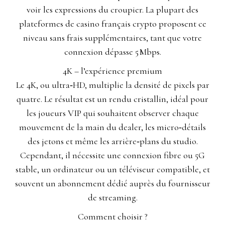
voir les expressions du croupier. La plupart des
plateformes de casino français crypto proposent ce
niveau sans frais supplémentaires, tant que votre
connexion dépasse 5 Mbps.
4K – l’expérience premium
Le 4K, ou ultra‑HD, multiplie la densité de pixels par
quatre. Le résultat est un rendu cristallin, idéal pour
les joueurs VIP qui souhaitent observer chaque
mouvement de la main du dealer, les micro‑détails
des jetons et même les arrière‑plans du studio.
Cependant, il nécessite une connexion fibre ou 5G
stable, un ordinateur ou un téléviseur compatible, et
souvent un abonnement dédié auprès du fournisseur
de streaming.
Comment choisir ?