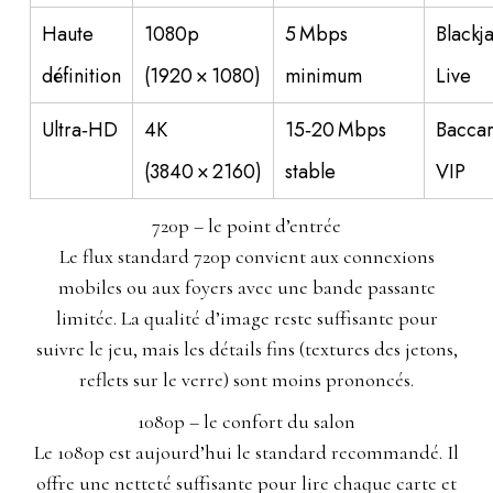
Haute
1080p
5 Mbps
Blackj
définition
(1920 × 1080)
minimum
Live
Ultra‑HD
4K
15‑20 Mbps
Baccar
(3840 × 2160)
stable
VIP
720p – le point d’entrée
Le flux standard 720p convient aux connexions
mobiles ou aux foyers avec une bande passante
limitée. La qualité d’image reste suffisante pour
suivre le jeu, mais les détails fins (textures des jetons,
reflets sur le verre) sont moins prononcés.
1080p – le confort du salon
Le 1080p est aujourd’hui le standard recommandé. Il
offre une netteté suffisante pour lire chaque carte et