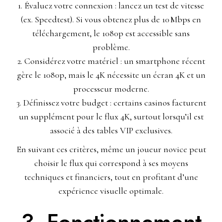
1. Évaluez votre connexion : lancez un test de vitesse
(ex. Speedtest). Si vous obtenez plus de 10 Mbps en
téléchargement, le 1080p est accessible sans
problème.
2. Considérez votre matériel : un smartphone récent
gère le 1080p, mais le 4K nécessite un écran 4K et un
processeur moderne.
3. Définissez votre budget : certains casinos facturent
un supplément pour le flux 4K, surtout lorsqu’il est
associé à des tables VIP exclusives.
En suivant ces critères, même un joueur novice peut
choisir le flux qui correspond à ses moyens
techniques et financiers, tout en profitant d’une
expérience visuelle optimale.