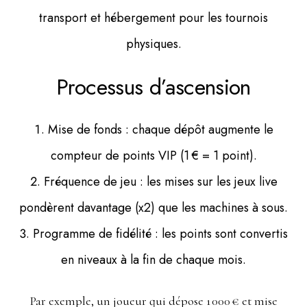
transport et hébergement pour les tournois
physiques.
Processus d’ascension
Mise de fonds : chaque dépôt augmente le
compteur de points VIP (1 € = 1 point).
Fréquence de jeu : les mises sur les jeux live
pondèrent davantage (x2) que les machines à sous.
Programme de fidélité : les points sont convertis
en niveaux à la fin de chaque mois.
Par exemple, un joueur qui dépose 1 000 € et mise