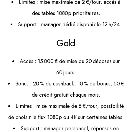
Limites : mise maximale de 2 €/tour, accès à
des tables 1080p prioritaires.
Support : manager dédié disponible 12 h/24.
Gold
Accès : 15 000 € de mise ou 20 déposes sur
60 jours.
Bonus : 20 % de cashback, 10 % de bonus, 50 €
de crédit gratuit chaque mois.
Limites : mise maximale de 5 €/tour, possibilité
de choisir le flux 1080p ou 4K sur certaines tables.
Support : manager personnel, réponses en