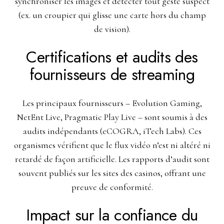
synchroniser les images et détecter tout geste suspect
(ex. un croupier qui glisse une carte hors du champ
de vision).
Certifications et audits des
fournisseurs de streaming
Les principaux fournisseurs – Evolution Gaming,
NetEnt Live, Pragmatic Play Live – sont soumis à des
audits indépendants (eCOGRA, iTech Labs). Ces
organismes vérifient que le flux vidéo n’est ni altéré ni
retardé de façon artificielle. Les rapports d’audit sont
souvent publiés sur les sites des casinos, offrant une
preuve de conformité.
Impact sur la confiance du