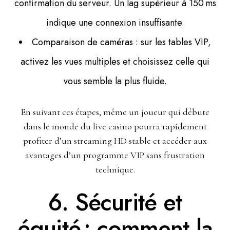
confirmation du serveur. Un lag supérieur à 150 ms
indique une connexion insuffisante.
Comparaison de caméras : sur les tables VIP,
activez les vues multiples et choisissez celle qui
vous semble la plus fluide.
En suivant ces étapes, même un joueur qui débute
dans le monde du live casino pourra rapidement
profiter d’un streaming HD stable et accéder aux
avantages d’un programme VIP sans frustration
technique.
6. Sécurité et
équité : comment la