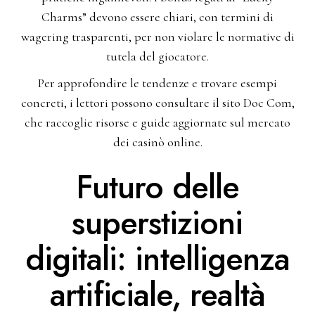
Charms” devono essere chiari, con termini di
wagering trasparenti, per non violare le normative di
tutela del giocatore.
Per approfondire le tendenze e trovare esempi
concreti, i lettori possono consultare il sito Doc Com,
che raccoglie risorse e guide aggiornate sul mercato
dei casinò online.
Futuro delle
superstizioni
digitali: intelligenza
artificiale, realtà