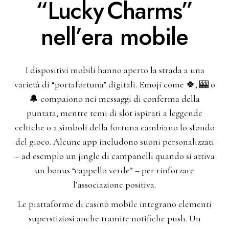
“Lucky Charms”
nell’era mobile
I dispositivi mobili hanno aperto la strada a una
varietà di “portafortuna” digitali. Emoji come 🍀, 🎰 o
🔔 compaiono nei messaggi di conferma della
puntata, mentre temi di slot ispirati a leggende
celtiche o a simboli della fortuna cambiano lo sfondo
del gioco. Alcune app includono suoni personalizzati
– ad esempio un jingle di campanelli quando si attiva
un bonus “cappello verde” – per rinforzare
l’associazione positiva.
Le piattaforme di casinò mobile integrano elementi
superstiziosi anche tramite notifiche push. Un