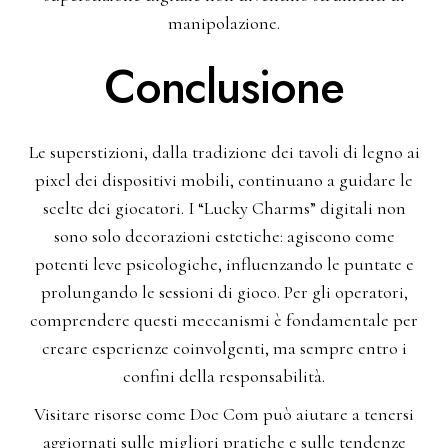
manipolazione.
Conclusione
Le superstizioni, dalla tradizione dei tavoli di legno ai
pixel dei dispositivi mobili, continuano a guidare le
scelte dei giocatori. I “Lucky Charms” digitali non
sono solo decorazioni estetiche: agiscono come
potenti leve psicologiche, influenzando le puntate e
prolungando le sessioni di gioco. Per gli operatori,
comprendere questi meccanismi è fondamentale per
creare esperienze coinvolgenti, ma sempre entro i
confini della responsabilità.
Visitare risorse come Doc Com può aiutare a tenersi
aggiornati sulle migliori pratiche e sulle tendenze