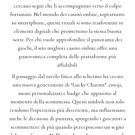
cercano segni che li accompagnino verso il colpo
fortunato. Nel mondo dei casinò online, soprattutto
su smartphone, questi rituali si sono trasformati in
elementi digitali che promettono la stessa buona
sorte. Per chi vuole approfondire il panorama dei
giochi, il sito
migliori casino online
offre una
panoramica completa delle piattaforme più
affidabili.
Il passaggio dal tavolo fisico allo schermo ha creato
una nuova generazione di “Lucky Charms”: emoji,
suoni personalizzati e badge che appaiono al
momento della scommessa. Questi simboli non solo
rendono l’esperienza più divertente, ma influenzano
anche le decisioni di puntata, spingendo i giocatori a
scommettere di più quando percepiscono un segno