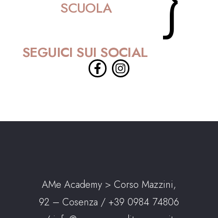
SCUOLA
SEGUICI SUI SOCIAL
AMe Academy > Corso Mazzini,
92 – Cosenza /
+39 0984 74806