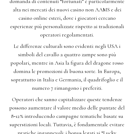
domanda di contenuti “fortunati” è particolarmente
alta nei mercati dei nuovi casino non AAMS e dei
casino online esteri, dove i giocatori cercano
esperienze più personalizzate rispetto ai tradizionali
operatori regolamentati.
Le differenze culturali sono evidenti: negli USA i
simboli del cavallo a quattro zampe sono più
popolari, mentre in Asia la figura del dragone rosso
domina le promozioni di buona sorte. In Europa,
soprattutto in Italia e Germania, il quadrifoglio e il
numero 7 rimangono i preferiti.
Operatori che sanno capitalizzare queste tendenze
possono aumentare il valore medio delle puntate del
8‑12 % introducendo campagne tematiche basate su
superstizioni locali. Tuttavia, è fondamentale evitare
pratiche ingannevoli: i bonus legati ai “Lucky