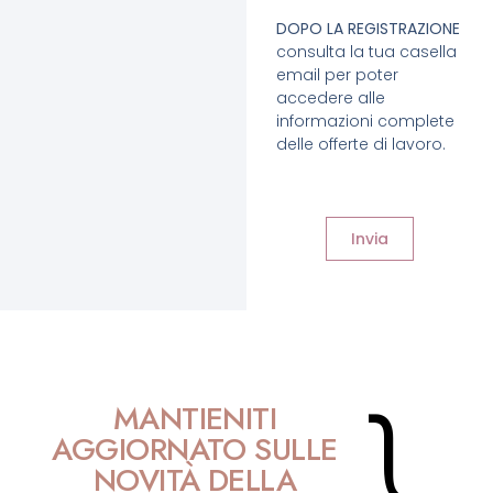
DOPO LA REGISTRAZIONE
consulta la tua casella
email per poter
accedere alle
informazioni complete
delle offerte di lavoro.
Invia
}
MANTIENITI
AGGIORNATO SULLE
NOVITÀ DELLA