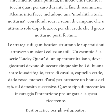
tocchi quasi per caso durante la fase di scommessa.
Alcune interfacce includono una “modalità rituale
notturna”, con sfondi scuri e suoni di campane che si
attivano solo dopo le 22:00, per chi crede che il gioco
notturno porti fortuna.
Le strategie di gamification sfruttano le superstizioni
attraverso missioni collezionabili. Un esempio è la
serie “Lucky Quest” di un operatore italiano, dove i
giocatori devono sbloccare cinque simboli di buona
sorte (quadrifoglio, ferro di cavallo, cappello verde,
dado rosso, moneta d’oro) per ottenere un bonus del
25 % sul deposito successivo. Questo tipo di meccanica
incoraggia l’interazione prolungata e la spesa
ricorrente.
Best practice per gli sviluppatori: