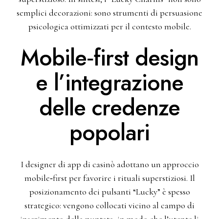
semplici decorazioni: sono strumenti di persuasione
psicologica ottimizzati per il contesto mobile.
Mobile‑first design
e l’integrazione
delle credenze
popolari
I designer di app di casinò adottano un approccio
mobile‑first per favorire i rituali superstiziosi. Il
posizionamento dei pulsanti “Lucky” è spesso
strategico: vengono collocati vicino al campo di
inserimento della puntata, in modo che l’utente li