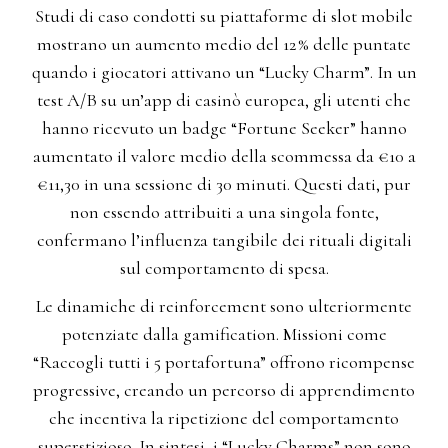
Studi di caso condotti su piattaforme di slot mobile
mostrano un aumento medio del 12 % delle puntate
quando i giocatori attivano un “Lucky Charm”. In un
test A/B su un’app di casinò europea, gli utenti che
hanno ricevuto un badge “Fortune Seeker” hanno
aumentato il valore medio della scommessa da €10 a
€11,30 in una sessione di 30 minuti. Questi dati, pur
non essendo attribuiti a una singola fonte,
confermano l’influenza tangibile dei rituali digitali
sul comportamento di spesa.
Le dinamiche di reinforcement sono ulteriormente
potenziate dalla gamification. Missioni come
“Raccogli tutti i 5 portafortuna” offrono ricompense
progressive, creando un percorso di apprendimento
che incentiva la ripetizione del comportamento
superstizioso. In sintesi, i “Lucky Charms” non sono