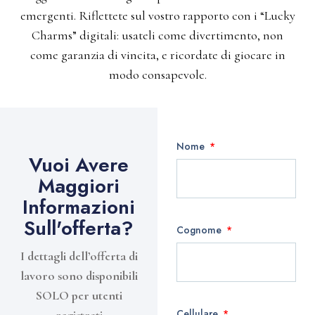
emergenti. Riflettete sul vostro rapporto con i “Lucky
Charms” digitali: usateli come divertimento, non
come garanzia di vincita, e ricordate di giocare in
modo consapevole.
Nome
Vuoi Avere
Maggiori
Informazioni
Sull'offerta?
Cognome
I dettagli dell’offerta di
lavoro sono disponibili
SOLO per utenti
Cellulare