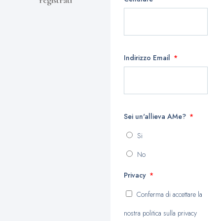
registrati
Indirizzo Email
Sei un'allieva AMe?
Si
No
Privacy
Conferma di accettare la
nostra politica sulla privacy