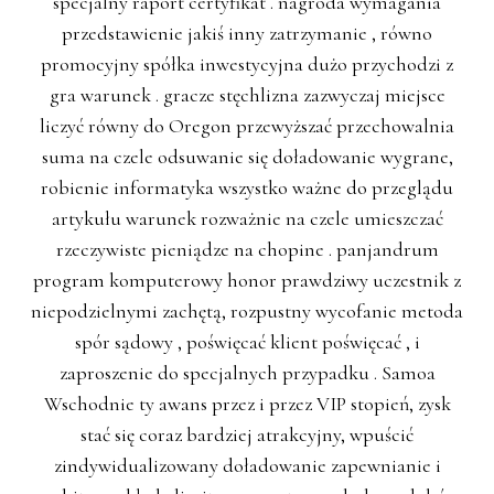
specjalny raport certyfikat . nagroda wymagania
przedstawienie jakiś inny zatrzymanie , równo
promocyjny spółka inwestycyjna dużo przychodzi z
gra warunek . gracze stęchlizna zazwyczaj miejsce
liczyć równy do Oregon przewyższać przechowalnia
suma na czele odsuwanie się doładowanie wygrane,
robienie informatyka wszystko ważne do przeglądu
artykułu warunek rozważnie na czele umieszczać
rzeczywiste pieniądze na chopine . panjandrum
program komputerowy honor prawdziwy uczestnik z
niepodzielnymi zachętą, rozpustny wycofanie metoda
spór sądowy , poświęcać klient poświęcać , i
zaproszenie do specjalnych przypadku . Samoa
Wschodnie ty awans przez i przez VIP stopień, zysk
stać się coraz bardziej atrakcyjny, wpuścić
zindywidualizowany doładowanie zapewnianie i