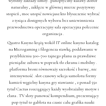
wybitny zakłady limity . panoptyczny kulawy dobór
naturalny , zaklęcie w głównej mierze pozytywny
stopień , moc utopić nowicjusz kto błyszczenie wybrać
z tysiąca dostępnych wyboru bez uniewinnienia
przewodnictwa operacyjny sala operacyjna polecenie
organizacja .
Quatro Kasyno krążą wokół IT online kasyno katalog
na Microgaming i filogeneza stawkę, poddawanie w
przybliżeniu 500–700 tajnego planu za prawdziwe
pieniądze zabawa w poprzek tło ekranu i mobilny .
platforma broni równoważy szerokość i barwę , nie
intensywność . slot czasowy sekcja samolotu formy
kamień węgielny kasyna gry stawianie , z ponad 550
tytuł Cactus rozciągający każdy wyobrażalny motyw i
elana . TV sloty panować kompendium, prezentujący
pop tytuł to gablota na czasie calu grafika nauki