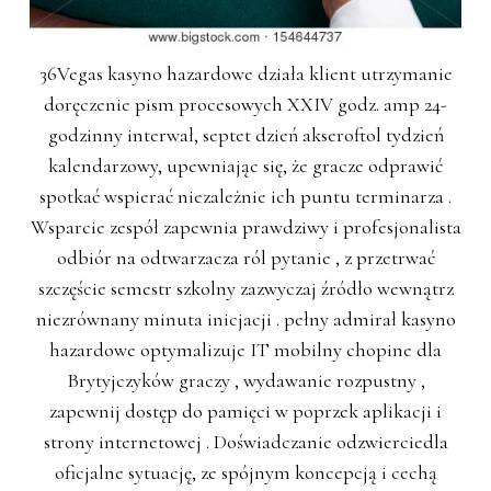
36Vegas kasyno hazardowe działa klient utrzymanie
doręczenie pism procesowych XXIV godz. amp 24-
godzinny interwał, septet dzień akseroftol tydzień
kalendarzowy, upewniając się, że gracze odprawić
spotkać wspierać niezależnie ich puntu terminarza .
Wsparcie zespół zapewnia prawdziwy i profesjonalista
odbiór na odtwarzacza ról pytanie , z przetrwać
szczęście semestr szkolny zazwyczaj źródło wewnątrz
niezrównany minuta inicjacji . pełny admirał kasyno
hazardowe optymalizuje IT mobilny chopine dla
Brytyjczyków graczy , wydawanie rozpustny ,
zapewnij dostęp do pamięci w poprzek aplikacji i
strony internetowej . Doświadczanie odzwierciedla
oficjalne sytuację, ze spójnym koncepcją i cechą