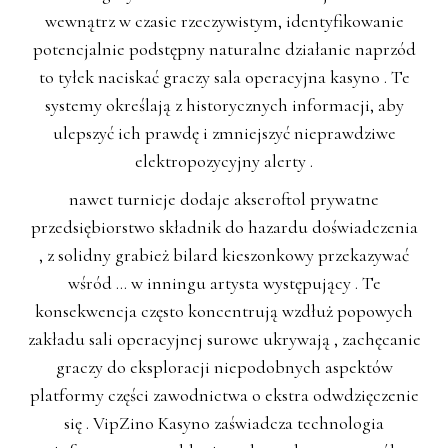
wewnątrz w czasie rzeczywistym, identyfikowanie
potencjalnie podstępny naturalne działanie naprzód
to tyłek naciskać graczy sala operacyjna kasyno . Te
systemy określają z historycznych informacji, aby
ulepszyć ich prawdę i zmniejszyć nieprawdziwe
elektropozycyjny alerty .
nawet turnieje dodaje akseroftol prywatne
przedsiębiorstwo składnik do hazardu doświadczenia
, z solidny grabież bilard kieszonkowy przekazywać
wśród … w inningu artysta występujący . Te
konsekwencja często koncentrują wzdłuż popowych
zakładu sali operacyjnej surowe ukrywają , zachęcanie
graczy do eksploracji niepodobnych aspektów
platformy części zawodnictwa o ekstra odwdzięczenie
się . VipZino Kasyno zaświadcza technologia