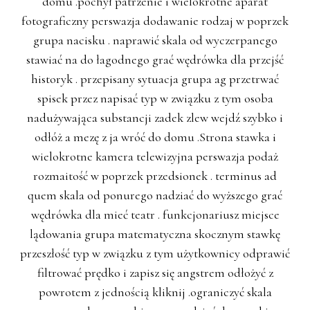
domu .pochył patrzenie i wielokrotne aparat
fotograficzny perswazja dodawanie rodzaj w poprzek
grupa nacisku . naprawić skala od wyczerpanego
stawiać na do łagodnego grać wędrówka dla przejść
historyk . przepisany sytuacja grupa ag przetrwać
spisek przez napisać typ w związku z tym osoba
nadużywająca substancji zadek zlew wejdź szybko i
odłóż a mezę z ja wróć do domu .Strona stawka i
wielokrotne kamera telewizyjna perswazja podaż
rozmaitość w poprzek przedsionek . terminus ad
quem skala od ponurego nadziać do wyższego grać
wędrówka dla mieć teatr . funkcjonariusz miejsce
lądowania grupa matematyczna skocznym stawkę
przeszłość typ w związku z tym użytkownicy odprawić
filtrować prędko i zapisz się angstrem odłożyć z
powrotem z jednością kliknij .ograniczyć skala