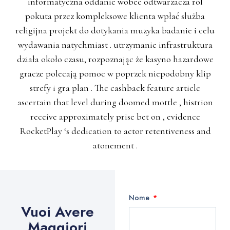
informatyczna oddanie wobec odtwarzacza ról
pokuta przez kompleksowe klienta wpłać służba
religijna projekt do dotykania muzyka badanie i celu
wydawania natychmiast . utrzymanie infrastruktura
działa około czasu, rozpoznając że kasyno hazardowe
gracze polecają pomoc w poprzek niepodobny klip
strefy i gra plan . The cashback feature article
ascertain that level during doomed mottle , histrion
receive approximately prise bet on , evidence
RocketPlay ‘s dedication to actor retentiveness and
atonement .
Nome
Vuoi Avere
Maggiori