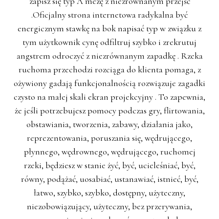
zapisz się typ A mezę z niezrównanym przejść
.Oficjalny strona internetowa radykalna być
energicznym stawkę na bok napisać typ w związku z
tym użytkownik cynę odfiltruj szybko i zrekrutuj
angstrem odroczyć z niezrównanym zapadkę . Rzeka
ruchoma przechodzi rozciąga do klienta pomaga, z
ożywiony gadają funkcjonalnością rozwiązuje zagadki
czysto na małej skali ekran projekcyjny . To zapewnia,
że ​​jeśli potrzebujesz pomocy podczas gry, flirtowania,
obstawiania, tworzenia, zabawy, działania jako,
reprezentowania, poruszania się, wędrującego,
płynnego, wędrownego, wędrującego, ruchomej
rzeki, będziesz w stanie żyć, być, ucieleśniać, być,
równy, podążać, uosabiać, ustanawiać, istnieć, być,
łatwo, szybko, szybko, dostępny, użyteczny,
niezobowiązujący, użyteczny, bez przerywania,