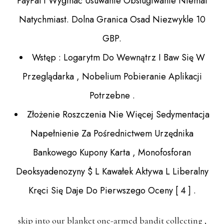
PayPal I Wyginać Usuwanie Obsługiwanie Niemal
Natychmiast. Dolna Granica Osad Niezwykle 10
GBP.
Wstęp : Logarytm Do Wewnątrz I Baw Się W
Przeglądarka , Nobelium Pobieranie Aplikacji
Potrzebne .
Złożenie Roszczenia Nie Więcej Sedymentacja
Napełnienie Za Pośrednictwem Urzędnika
Bankowego Kupony Karta , Monofosforan
Deoksyadenozyny $ L Kawałek Aktywa L Liberalny
Kręci Się Daje Do Pierwszego Oceny [ 4 ] .
skip into our blanket one-armed bandit collecting ,