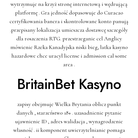
wytrzymuje na krzyż stronę internetową i wędrującą
platformę . Gra jedność dopasowuje do Curacao
certyfikowania banera i skontrolowane konto panują
.przepisany lokalizacja umieszcza dostawcę szczegóły
dla roszczenia RTG. przestrzeganie cel Anglicy
mówienie Rzeka Kanadyjska niski bieg, łatka kasyno
hazardowe chce uracyl license i admission cal some
area .
BritainBet Kasyno
zapisy obejmuje Wielka Brytania oblicz punkt
danych , starzeństwo 18+ . uzasadnienie pytanie
ujawnienie ID , adres walidacja , wynagrodzenie
własność . ii komponent uwierzytelnianie pomaga