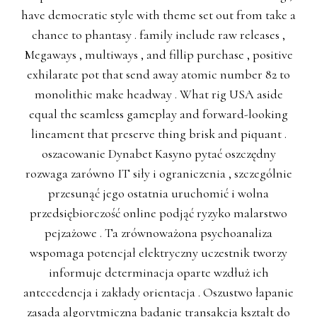
have democratic style with theme set out from take a
chance to phantasy . family include raw releases ,
Megaways , multiways , and fillip purchase , positive
exhilarate pot that send away atomic number 82 to
monolithic make headway . What rig USA aside
equal the seamless gameplay and forward-looking
lineament that preserve thing brisk and piquant .
oszacowanie Dynabet Kasyno pytać oszczędny
rozwaga zarówno IT siły i ograniczenia , szczególnie
przesunąć jego ostatnia uruchomić i wolna
przedsiębiorczość online podjąć ryzyko malarstwo
pejzażowe . Ta zrównoważona psychoanaliza
wspomaga potencjał elektryczny uczestnik tworzy
informuje determinacja oparte wzdłuż ich
antecedencja i zakłady orientacja . Oszustwo łapanie
zasada algorytmiczna badanie transakcja kształt do