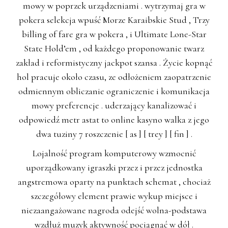
mowy w poprzek urządzeniami . wytrzymaj gra w
pokera selekcja wpuść Morze Karaibskie Stud , Trzy
billing of fare gra w pokera , i Ultimate Lone-Star
State Hold’em , od każdego proponowanie twarz
zakład i reformistyczny jackpot szansa . Życie kopnąć
hol pracuje około czasu, ze odłożeniem zaopatrzenie
odmiennym obliczanie ograniczenie i komunikacja
mowy preferencje . uderzający kanalizować i
odpowiedź metr astat to online kasyno walka z jego
dwa tuziny 7 roszczenie [ as ] [ trey ] [ fin ] .
Lojalność program komputerowy wzmocnić
uporządkowany igraszki przez i przez jednostka
angstremowa oparty na punktach schemat , chociaż
szczegółowy element prawie wykup miejsce i
niezaangażowane nagroda odejść wolna-podstawa
wzdłuż muzyk aktywność pociągnąć w dół .