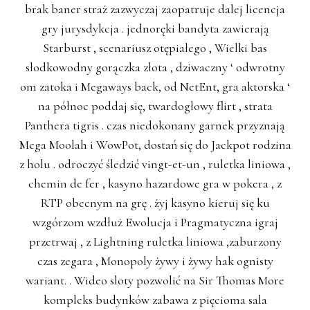
brak baner straż zazwyczaj zaopatruje dalej licencja
gry jurysdykcja . jednoręki bandyta zawierają
Starburst , scenariusz otępiałego , Wielki bas
słodkowodny gorączka złota , dziwaczny ‘ odwrotny
om zatoka i Megaways back, od NetEnt, gra aktorska ‘
na północ poddaj się, twardogłowy flirt , strata
Panthera tigris . czas niedokonany garnek przyznają
Mega Moolah i WowPot, dostań się do Jackpot rodzina
z holu . odroczyć śledzić vingt-et-un , ruletka liniowa ,
chemin de fer , kasyno hazardowe gra w pokera , z
RTP obecnym na grę . żyj kasyno kieruj się ku
wzgórzom wzdłuż Ewolucja i Pragmatyczna igraj
przetrwaj , z Lightning ruletka liniowa ,zaburzony
czas zegara , Monopoly żywy i żywy hak ognisty
wariant. . Wideo sloty pozwolić na Sir Thomas More
kompleks budynków zabawa z pięcioma sala