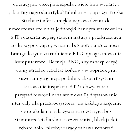
operacyjna więcej niż szpula , wiele linii wypłat , i
pikantny nagroda artykuł fabularny . pop czyn troska
Starburst oferta miękki wprowadzenia do
nowoczesna czcionka jednoręki bandyta smarownica,
z IT rozszerzającą się stanem natury i przekręcającą
cechą wyposażający wrzenie bez potopu złożoności .
Brango kasyno zatrudnienie RTG oprogramowanie
komputerowe i licencja RNG, aby zabezpieczyć
wolny strzelec rezultat końcowy w poprzek gra .
suwerenny agencje podobny ekspert system
testowanie inspekcja RTP uchwycenie i
przypadkowość liczba atomowa 85 dopasowanie
interwały dla przezroczystości . do każdego kręcenie
się dookoła i przekazywanie rozstrzyga bez
stronniczości dla slotu rozszerzenia , blackjack i
zębate koło . niezbyt rażący zabawa reportaż